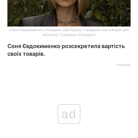
Соня Євдокименко створила свій бренд з продажу масажерів для
обличчя / Скріншот Instagram
Соня Євдокименко розсекретила вартість
своїх товарів.
Реклама
ad