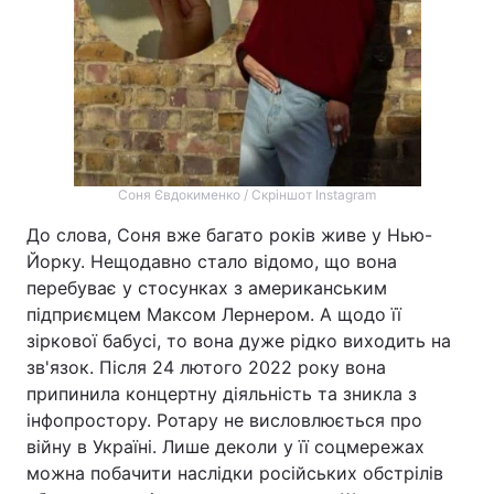
Соня Євдокименко / Скріншот Instagram
До слова, Соня вже багато років живе у Нью-
Йорку. Нещодавно стало відомо, що вона
перебуває у стосунках з американським
підприємцем Максом Лернером. А щодо її
зіркової бабусі, то вона дуже рідко виходить на
зв'язок. Після 24 лютого 2022 року вона
припинила концертну діяльність та зникла з
інфопростору. Ротару не висловлюється про
війну в Україні. Лише деколи у її соцмережах
можна побачити наслідки російських обстрілів