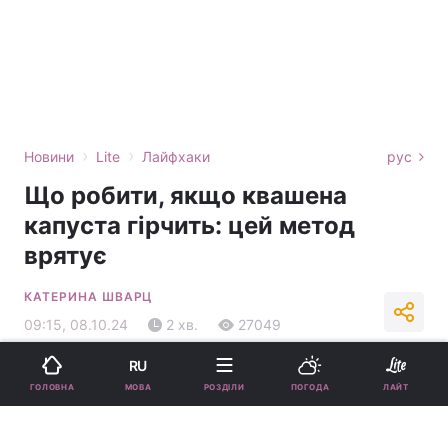
›
›
Новини
Lite
Лайфхаки
рус
Що робити, якщо квашена
капуста гірчить: цей метод
врятує
КАТЕРИНА ШВАРЦ
09:15, 08.10.24
2 хв.
27049
RU
Підпишіться на нас в Google
МОВА
ГОЛОВНА
РОЗДІЛИ
ПОГОДА
ЛАЙТ