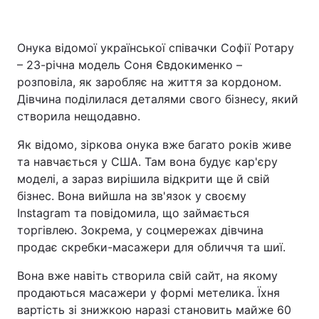
Онука відомої української співачки Софії Ротару
Головна
Війна
– 23-річна модель Соня Євдокименко –
розповіла, як заробляє на життя за кордоном.
Україна
Політика
Дівчина поділилася деталями свого бізнесу, який
створила нещодавно.
Економіка
Світ
Як відомо, зіркова онука вже багато років живе
Спорт
Наука
та навчається у США. Там вона будує кар'єру
моделі, а зараз вирішила відкрити ще й свій
Техно і зв'язок
Лайт
бізнес. Вона вийшла на зв'язок у своєму
Instagram та повідомила, що займається
Зброя
Інциденти
торгівлею. Зокрема, у соцмережах дівчина
продає скребки-масажери для обличчя та шиї.
Здоров'я
Туризм
Вона вже навіть створила свій сайт, на якому
Цікавинки
Погода
продаються масажери у формі метелика. Їхня
вартість зі знижкою наразі становить майже 60
Екологія
Регіони