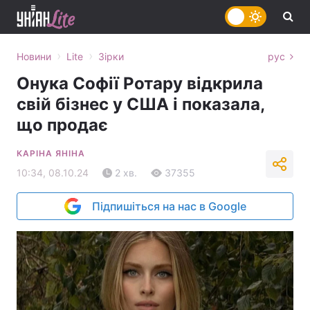
›
›
Новини
Lite
Зірки
рус
Онука Софії Ротару відкрила
свій бізнес у США і показала,
що продає
КАРІНА ЯНІНА
10:34, 08.10.24
2 хв.
37355
Підпишіться на нас в Google