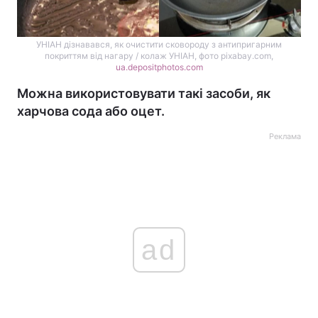
УНІАН дізнавався, як очистити сковороду з антипригарним
покриттям від нагару / колаж УНІАН, фото pixabay.com,
ua.depositphotos.com
Можна використовувати такі засоби, як
харчова сода або оцет.
Реклама
ad