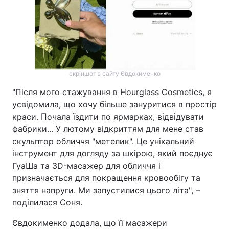
Тема оформлення
скріншот з сайту Євдокименко
"Після мого стажування в Hourglass Cosmetics, я
усвідомила, що хочу більше зануритися в простір
краси. Почала їздити по ярмарках, відвідувати
фабрики... У лютому відкриттям для мене став
скульптор обличчя "метелик". Це унікальний
інструмент для догляду за шкірою, який поєднує
ГуаШа та 3D-масажер для обличчя і
призначається для покращення кровообігу та
зняття напруги. Ми запустилися цього літа", –
поділилася Соня.
Євдокименко додала, що її масажери