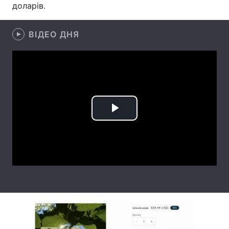
доларів.
Лонгріди
ВІДЕО ДНЯ
Відео з Youtube
Статті
Інтерв'ю
Думки
Архів
Вакансії
Контакти
Play
Послуги
Video