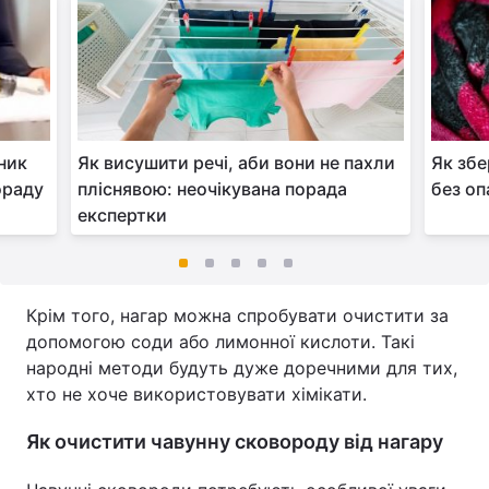
ник
Як висушити речі, аби вони не пахли
Як збе
ораду
пліснявою: неочікувана порада
без оп
експертки
Крім того, нагар можна спробувати очистити за
допомогою соди або лимонної кислоти. Такі
народні методи будуть дуже доречними для тих,
хто не хоче використовувати хімікати.
Як очистити чавунну сковороду від нагару