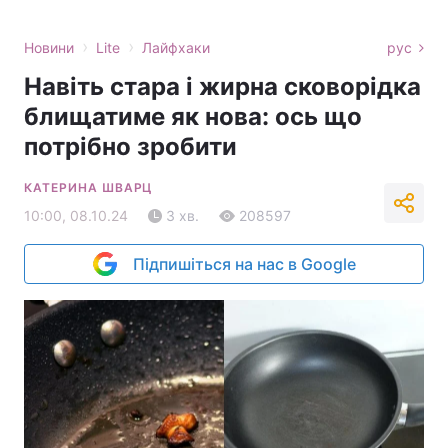
›
›
Новини
Lite
Лайфхаки
рус
Навіть стара і жирна сковорідка
блищатиме як нова: ось що
потрібно зробити
КАТЕРИНА ШВАРЦ
10:00, 08.10.24
3 хв.
208597
Підпишіться на нас в Google