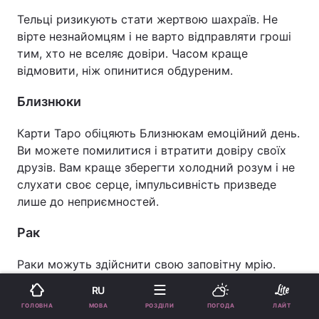
Тельці ризикують стати жертвою шахраїв. Не
вірте незнайомцям і не варто відправляти гроші
тим, хто не вселяє довіри. Часом краще
відмовити, ніж опинитися обдуреним.
Близнюки
Карти Таро обіцяють Близнюкам емоційний день.
Ви можете помилитися і втратити довіру своїх
друзів. Вам краще зберегти холодний розум і не
слухати своє серце, імпульсивність призведе
лише до неприємностей.
Рак
Раки можуть здійснити свою заповітну мрію.
Вашим планам судилося збутися, в цей день ви
RU
повірите в чудеса. Насолоджуйтесь успіхом і не
МОВА
ГОЛОВНА
РОЗДІЛИ
ПОГОДА
ЛАЙТ
бійтеся ставити нові цілі.