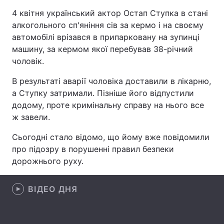
4 квітня український актор Остап Ступка в стані
алкогольного сп'яніння сів за кермо і на своєму
автомобілі врізався в припарковану на зупинці
Головна
Війна
машину, за кермом якої перебував 38-річний
чоловік.
Україна
Політика
В результаті аварії чоловіка доставили в лікарню,
Економіка
Світ
а Ступку затримали. Пізніше його відпустили
додому, проте кримінальну справу на нього все
Спорт
Наука
ж завели.
Техно і зв'язок
Лайт
Сьогодні стало відомо, що йому вже повідомили
про підозру в порушенні правил безпеки
Зброя
Інциденти
дорожнього руху.
Здоров'я
Туризм
ВІДЕО ДНЯ
Цікавинки
Погода
Екологія
Регіони