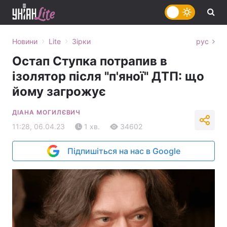
›
›
Новини
Lite
Зірки
рус
Остап Ступка потрапив в
ізолятор після "п'яної" ДТП: що
йому загрожує
ДІАНА МОГИЛЄВИЧ
11:28, 06.04.23
1 хв.
34602
Підпишіться на нас в Google