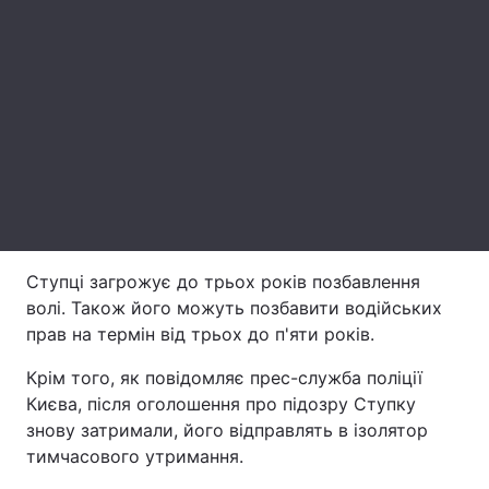
Лонгріди
Відео з Youtube
Статті
Інтерв'ю
Думки
Архів
Вакансії
Контакти
Ступці загрожує до трьох років позбавлення
Послуги
волі. Також його можуть позбавити водійських
прав на термін від трьох до п'яти років.
Крім того, як повідомляє прес-служба поліції
Києва, після оголошення про підозру Ступку
знову затримали, його відправлять в ізолятор
тимчасового утримання.