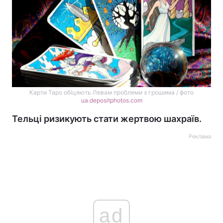
Карти Таро обіцяють Левам проблеми з грошима / фото
ua.depositphotos.com
Тельці ризикують стати жертвою шахраїв.
Реклама
ad