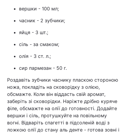
вершки - 100 мл;
часник - 2 зубчики;
яйця - 3 шт.;
сіль - за смаком;
олія - 3 ст. л.;
сир пармезан - 50 г.
Роздавіть зубчики часнику пласкою стороною
ножа, покладіть на сковорідку з олією,
обсмажте. Коли він віддасть свій аромат,
заберіть зі сковорідки. Наріжте дрібно куряче
філе, обсмажте на олії до готовності. Додайте
вершки і сіль, протушкуйте на повільному
вогні. Відваріть спагетті в підсоленій воді з
ложкою олії до стану аль денте - готова зовні і