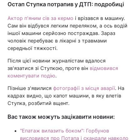
Остап Ступка потрапив у ДТП: подробиці
Тема оформлення
Актор п'яним сів за кермо
і врізався в машину.
Сам він відбувся легким переляком, а ось водій
іншої машини серйозно постраждав. Зараз
чоловік перебуває в лікарні з травмами
середньої тяжкості.
Після цієї новини журналістам вдалося
зв'язатися зі Ступкою, проте він
відмовився
коментувати подію
.
Пізніше з'явилися
фотографії з місця аварії
. На
кадрах видно, що капот машини, в яку влетів
Ступка, розбитий вщент.
Вас також можуть зацікавити новини:
"Епатаж вилазить боком": Горбунов
висловився про Потапа і скандали навколо