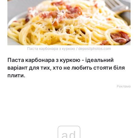
Паста карбонара з куркою / depositphotos.com
Паста карбонара з куркою - ідеальний
варіант для тих, хто не любить стояти біля
плити.
Реклама
ad