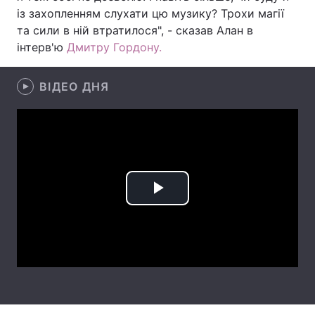
із захопленням слухати цю музику? Трохи магії
Лонгріди
та сили в ній втратилося", - сказав Алан в
інтерв'ю
Дмитру Гордону.
Відео з Youtube
Статті
ВІДЕО ДНЯ
Інтерв'ю
Думки
Архів
Вакансії
Контакти
Послуги
Play
Video