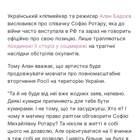
Український кліпмейкер та режисер
Алан Бадоєв
висловився про співачку Софію Ротару, яка до
Головна
Війна
війни часто виступала в РФ та зараз не говорить
офіційно про свою позицію. Лише трапляються
Україна
Політика
поодинокі її сторіз у соцмережі
на трагічні
наслідки обстрілів окупантів.
Економіка
Світ
Тому Алан вважає, що артистка буде
Спорт
Наука
продовжувати мовчати про повномасштабне
вторгнення Росії на територію України.
Техно і зв'язок
Лайт
"Та й не буде від неї вже жодних заяв, напевно.
Зброя
Інциденти
Деякі кумири припиняють для тебе бути
кумирами. І не тому, що ти засуджуєш. Хто я? І
Здоров'я
Туризм
чому я матиму право раптом обговорити Софію
Михайлівну Ротару? Та ніколи в житті я собі
Цікавинки
Погода
цього не дозволю. Але орієнтуватися на її вчинки
Екологія
Регіони
я теж собі не дозволю. І навіть більше, чи буду я