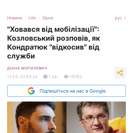
›
›
Новини
Lite
Зірки
рус
"Ховався від мобілізації":
Козловський розповів, як
Кондратюк "відкосив" від
служби
ДІАНА МОГИЛЄВИЧ
11:54, 07.03.24
1 хв.
19182
Підпишіться на нас в Google