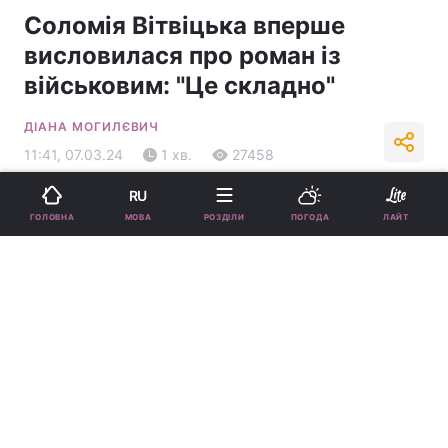
Соломія Вітвіцька вперше
висловилася про роман із
військовим: "Це складно"
ДІАНА МОГИЛЄВИЧ
11:41, 07.03.24
1 хв.
27458
RU
Підпишіться на нас в Google
МОВА
ГОЛОВНА
РОЗДІЛИ
ПОГОДА
ЛАЙТ