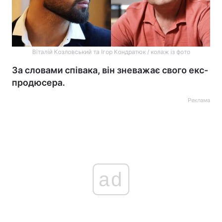
Віталій Козловський та Ігор Кондратюк / колаж із фото
За словами співака, він зневажає свого екс-
продюсера.
Реклама
ad