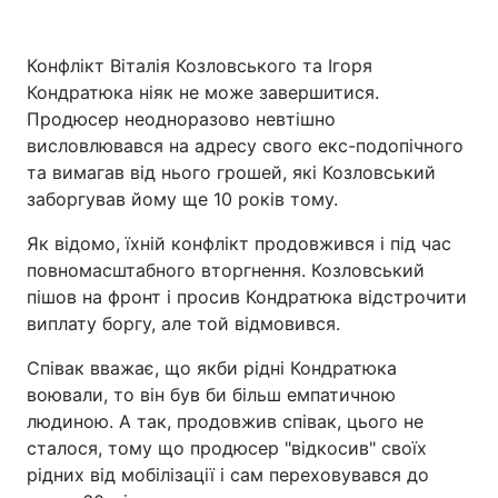
Конфлікт Віталія Козловського та Ігоря
Кондратюка ніяк не може завершитися.
Продюсер неодноразово невтішно
висловлювався на адресу свого екс-подопічного
та вимагав від нього грошей, які Козловський
заборгував йому ще 10 років тому.
Як відомо, їхній конфлікт продовжився і під час
повномасштабного вторгнення. Козловський
пішов на фронт і просив Кондратюка відстрочити
виплату боргу, але той відмовився.
Співак вважає, що якби рідні Кондратюка
воювали, то він був би більш емпатичною
людиною. А так, продовжив співак, цього не
сталося, тому що продюсер "відкосив" своїх
рідних від мобілізації і сам переховувався до