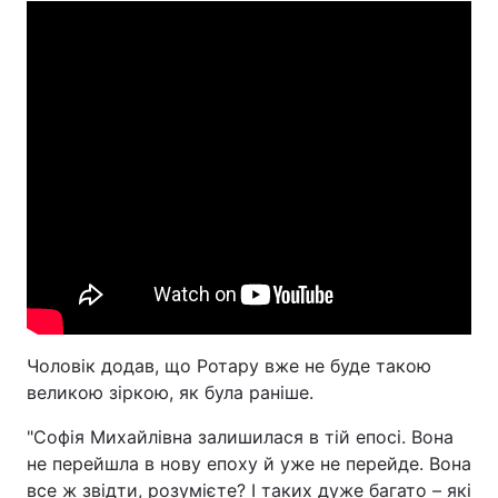
Тема оформлення
Чоловік додав, що Ротару вже не буде такою
великою зіркою, як була раніше.
"Софія Михайлівна залишилася в тій епосі. Вона
не перейшла в нову епоху й уже не перейде. Вона
все ж звідти, розумієте? І таких дуже багато – які