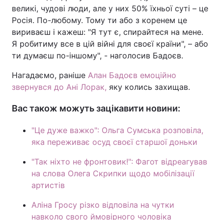
великі, чудові люди, але у них 50% їхньої суті – це
Росія. По-любому. Тому ти або з коренем це
вириваєш і кажеш: "Я тут є, спирайтеся на мене.
Я робитиму все в цій війні для своєї країни", – або
ти думаєш по-іншому", - наголосив Бадоєв.
Нагадаємо, раніше
Алан Бадоєв емоційно
звернувся до Ані Лорак,
яку колись захищав.
Вас також можуть зацікавити новини:
"Це дуже важко": Ольга Сумська розповіла,
яка переживає осуд своєї старшої доньки
"Так ніхто не фронтовик!": Фагот відреагував
на слова Олега Скрипки щодо мобілізації
артистів
Аліна Гросу різко відповіла на чутки
навколо свого ймовірного чоловіка