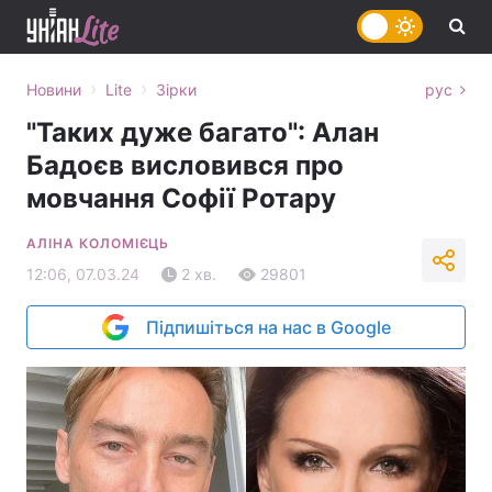
›
›
Новини
Lite
Зірки
рус
"Таких дуже багато": Алан
Бадоєв висловився про
мовчання Софії Ротару
АЛІНА КОЛОМІЄЦЬ
12:06, 07.03.24
2 хв.
29801
Підпишіться на нас в Google