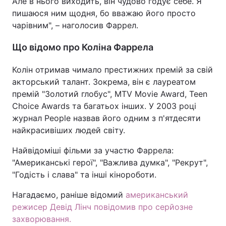
Але в нього виходить, він чудово годує себе. Я
пишаюся ним щодня, бо вважаю його просто
чарівним", – наголосив Фаррел.
Що відомо про Коліна Фаррела
Колін отримав чимало престижних премій за свій
акторський талант. Зокрема, він є лауреатом
премій "Золотий глобус", MTV Movie Award, Teen
Choice Awards та багатьох інших. У 2003 році
журнал People назвав його одним з п'ятдесяти
найкрасивіших людей світу.
Найвідоміші фільми за участю Фаррела:
"Американські герої", "Важлива думка", "Рекрут",
"Годість і слава" та інші кінороботи.
Нагадаємо, раніше відомий
американський
режисер Девід Лінч повідомив про серйозне
захворювання.