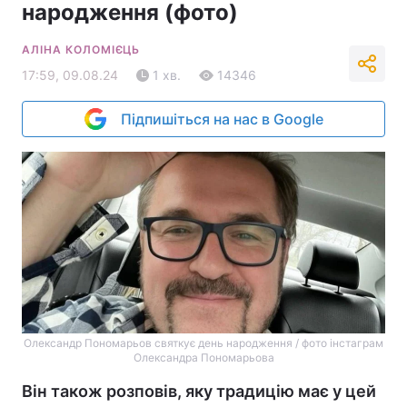
народження (фото)
АЛІНА КОЛОМІЄЦЬ
17:59, 09.08.24
1 хв.
14346
Підпишіться на нас в Google
Олександр Пономарьов святкує день народження / фото інстаграм
Олександра Пономарьова
Він також розповів, яку традицію має у цей