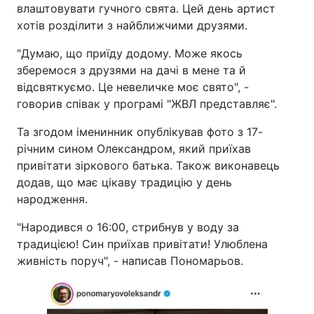
влаштовувати гучного свята. Цей день артист
хотів розділити з найближчими друзями.
"Думаю, що приїду додому. Може якось
зберемося з друзями на дачі в мене та й
відсвяткуємо. Це невеличке моє свято", -
говорив співак у програмі "ЖВЛ представляє".
Та згодом іменинник опублікував фото з 17-
річним сином Олександром, який приїхав
привітати зіркового батька. Також виконавець
додав, що має цікаву традицію у день
народження.
"Народився о 16:00, стрибнув у воду за
традицією! Син приїхав привітати! Улюблена
живність поруч", - написав Пономарьов.