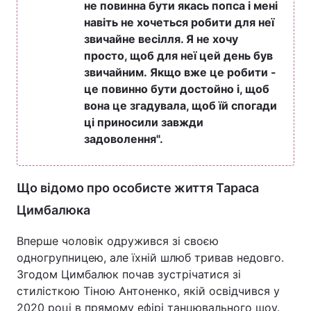
не повинна бути якась попса і мені
навіть не хочеться робити для неї
звичайне весілля. Я не хочу
просто, щоб для неї цей день був
звичайним. Якщо вже це робити -
це повинно бути достойно і, щоб
вона це згадувала, щоб їй спогади
ці приносили завжди
задоволення".
Що відомо про особисте життя Тараса
Цимбалюка
Вперше чоловік одружився зі своєю
одногрупницею, але їхній шлюб тривав недовго.
Згодом Цимбалюк почав зустрічатися зі
стилісткою Тіною Антоненко, якій освідчився у
2020 році в прямому ефірі танцювального шоу.