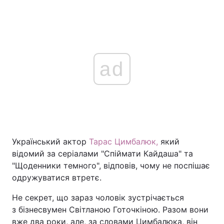
ad
Український актор
Тарас Цимбалюк,
який
відомий за серіалами "Спіймати Кайдаша" та
"Щоденники темного", відповів, чому не поспішає
одружуватися втретє.
Не секрет, що зараз чоловік зустрічається
з бізнесвумен Світланою Готочкіною. Разом вони
вже два роки, але, за словами Цимбалюка, він