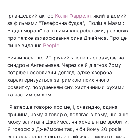
Ірландський актор
Колін Фаррелл
, який відомий
за фільмами "Телефонна будка", "Поліція Маямі:
Головна
Війна
Відділ моралі" та іншими кінороботами, розповів
про тяжке захворювання сина Джеймса. Про це
Україна
Політика
пише видання
People.
Економіка
Світ
Виявилося, що 20-річний хлопець страждає на
синдром Ангельмана. Через свій діагноз йому
Спорт
Наука
потрібен особливий догляд, адже хвороба
характеризується затримкою психічного
Техно і зв'язок
Лайт
розвитку, порушенням сну, хаотичними рухами
та частим сміхом.
Зброя
Інциденти
"Я вперше говорю про це, і, очевидно, єдина
Здоров'я
Туризм
причина, чому я говорю, полягає в тому, що я не
можу запитати Джеймса, чи хоче він це зробити.
Цікавинки
Погода
Я говорю з Джеймсом так, ніби йому 20 років і
Екологія
Регіони
він досконало володіє англійською мовою і має