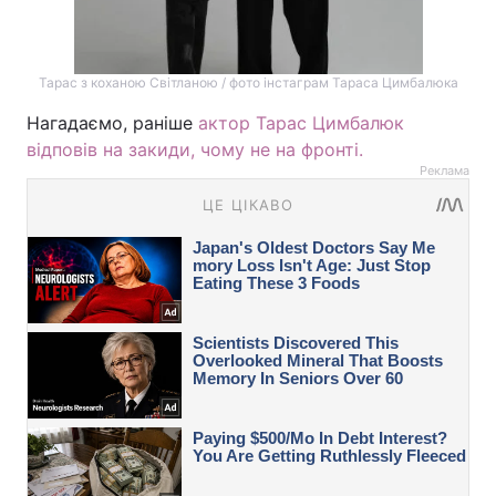
Тарас з коханою Світланою / фото інстаграм Тараса Цимбалюка
Нагадаємо, раніше
актор Тарас Цимбалюк
відповів на закиди, чому не на фронті.
Реклама