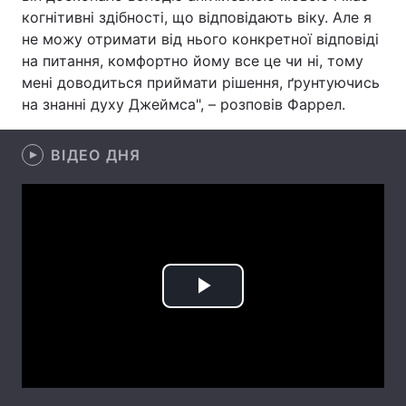
когнітивні здібності, що відповідають віку. Але я
Лонгріди
не можу отримати від нього конкретної відповіді
на питання, комфортно йому все це чи ні, тому
мені доводиться приймати рішення, ґрунтуючись
Відео з Youtube
Статті
на знанні духу Джеймса", – розповів Фаррел.
Інтерв'ю
Думки
ВІДЕО ДНЯ
Архів
Вакансії
Контакти
Послуги
Play
Video