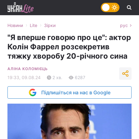
›
›
Новини
Lite
Зірки
рус
"Я вперше говорю про це": актор
Колін Фаррел розсекретив
тяжку хворобу 20-річного сина
АЛІНА КОЛОМІЄЦЬ
19:33, 09.08.24
2 хв.
6287
Підпишіться на нас в Google