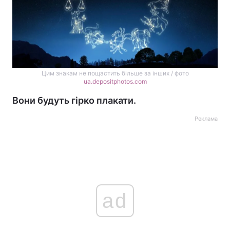
Цим знакам не пощастить більше за інших / фото
ua.depositphotos.com
Вони будуть гірко плакати.
Реклама
ad