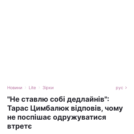
›
›
Новини
Lite
Зірки
рус
"Не ставлю собі дедлайнів":
Тарас Цимбалюк відповів, чому
не поспішає одружуватися
втретє