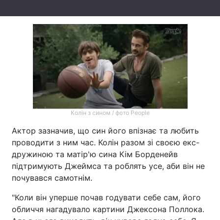
Тема оформлення
Колін з сином / фото People
Актор зазначив, що син його впізнає та любить
проводити з ним час. Колін разом зі своєю екс-
дружиною та матір'ю сина Кім Борденейв
підтримують Джеймса та роблять усе, аби він не
почувався самотнім.
"Коли він уперше почав годувати себе сам, його
обличчя нагадувало картини Джексона Поллока.