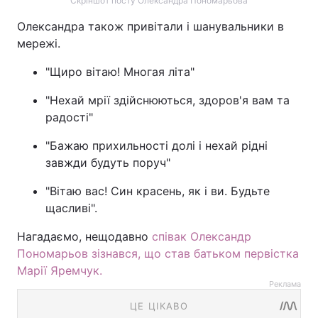
Скріншот посту Олександра Пономарьова
Олександра також привітали і шанувальники в
мережі.
"Щиро вітаю! Многая літа"
"Нехай мрії здійснюються, здоров'я вам та
радості"
"Бажаю прихильності долі і нехай рідні
завжди будуть поруч"
"Вітаю вас! Син красень, як і ви. Будьте
щасливі".
Нагадаємо, нещодавно
співак Олександр
Пономарьов зізнався, що став батьком первістка
Марії Яремчук.
Реклама