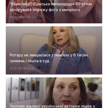
"Королева": Сумська напередодні 60-річчя
зачарувала мережу фото з минулого
14:31, 08.08.2026
Головна
Війна
Україна
Політика
Економіка
Світ
Спорт
Наука
Ротару не змирилася з пенсією у 6 тисяч
гривень і пішла в суд
Техно і зв'язок
Лайт
12:27, 08.08.2026
Зброя
Інциденти
Здоров'я
Туризм
Цікавинки
Погода
Екологія
Регіони
Чоловік відомої української акторки пішов з