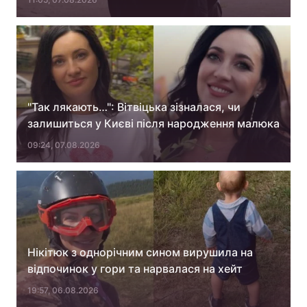
"Так лякають…": Вітвіцька зізналася, чи
залишиться у Києві після народження малюка
09:24, 07.08.2026
Нікітюк з однорічним сином вирушила на
відпочинок у гори та нарвалася на хейт
19:57, 06.08.2026