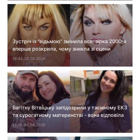
Зустріч із "відьмою" змінила все: зірка 2000-х
вперше розкрила, чому зникла зі сцени
18:42, 06.08.2026
Вагітну Вітвіцьку запідозрили у таємному ЕКЗ
та сурогатному материнстві - вона відповіла
15:56, 06.08.2026