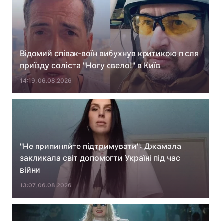
Відомий співак-воїн вибухнув критикою після
приїзду соліста "Ногу свело!" в Київ
14:19, 06.08.2026
"Не припиняйте підтримувати": Джамала
закликала світ допомогти Україні під час
війни
13:07, 06.08.2026