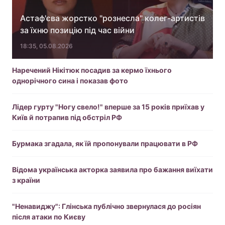
Астаф'єва жорстко "рознесла" колег-артистів
за їхню позицію під час війни
18:35, 05.08.2026
Наречений Нікітюк посадив за кермо їхнього
однорічного сина і показав фото
Лідер гурту "Ногу свело!" вперше за 15 років приїхав у
Київ й потрапив під обстріл РФ
Бурмака згадала, як їй пропонували працювати в РФ
Відома українська акторка заявила про бажання виїхати
з країни
"Ненавиджу": Глінська публічно звернулася до росіян
після атаки по Києву