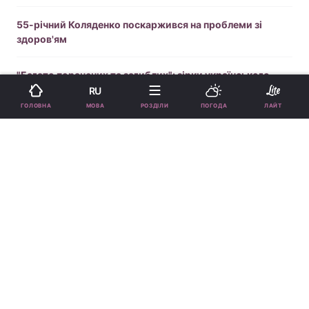
55-річний Коляденко поскаржився на проблеми зі
здоров'ям
"Багато поранених та загиблих": зірки українського
шоу-бізнесу відреагували на атаку росіян по Києву
RU
МОВА
ГОЛОВНА
РОЗДІЛИ
ПОГОДА
ЛАЙТ
Зірка фільму "Людина-павук" пішла з життя
Нікітюк показала першу стрижку сина (фото)
"Я трималася": зірка серіалу "Жіночий лікар" показала,
як переживає розлучення
41-річний Анатоліч чесно відповів, чому не пішов на
фронт
Вакарчук розкрив несподіваний факт про свою дочку