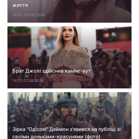
життя
Лонгріди
15:00, 07.08.2026
Відео з Youtube
Статті
Інтерв'ю
Думки
Архів
Вакансії
Контакти
Брат Джолі здійснив камінг-аут
14:17, 07.08.2026
Послуги
Зірка "Одіссеї" Деймон з'явився на публіці зі
своїми доньками-красунями (фото)