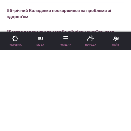
55-річний Коляденко поскаржився на проблеми зі
здоров'ям
"Багато поранених та загиблих": зірки українського
шоу-бізнесу відреагували на атаку росіян по Києву
RU
МОВА
ГОЛОВНА
РОЗДІЛИ
ПОГОДА
ЛАЙТ
Зірка фільму "Людина-павук" пішла з життя
Нікітюк показала першу стрижку сина (фото)
"Я трималася": зірка серіалу "Жіночий лікар" показала,
як переживає розлучення
41-річний Анатоліч чесно відповів, чому не пішов на
фронт
Вакарчук розкрив несподіваний факт про свою дочку