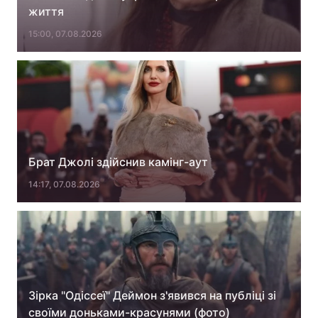
життя
Лонгріди
15:00, 07.08.2026
Відео з Youtube
Статті
Інтерв'ю
Думки
Архів
Вакансії
Контакти
Брат Джолі здійснив камінг-аут
14:17, 07.08.2026
Послуги
Зірка "Одіссеї" Деймон з'явився на публіці зі
своїми доньками-красунями (фото)