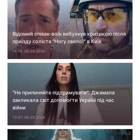
Відомий співак-воїн вибухнув критикою після
приїзду соліста "Ногу свело!" в Київ
14:19, 06.08.2026
"Не припиняйте підтримувати": Джамала
закликала світ допомогти Україні під час
війни
13:07, 06.08.2026