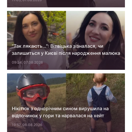
"Так лякають…": Вітвіцька зізналася, чи
залишиться у Києві після народження малюка
09:24, 07.08.2026
Нікітюк з однорічним сином вирушила на
відпочинок у гори та нарвалася на хейт
19:57, 06.08.2026