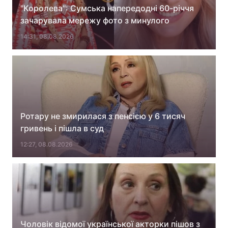
"Королева": Сумська напередодні 60-річчя
зачарувала мережу фото з минулого
14:31, 08.08.2026
Головна
Війна
Україна
Політика
Економіка
Світ
Спорт
Наука
Ротару не змирилася з пенсією у 6 тисяч
гривень і пішла в суд
Техно і зв'язок
Лайт
12:27, 08.08.2026
Зброя
Інциденти
Здоров'я
Туризм
Цікавинки
Погода
Екологія
Регіони
Чоловік відомої української акторки пішов з