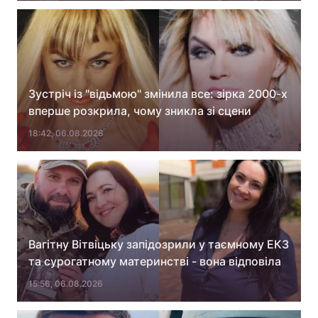
Зустріч із "відьмою" змінила все: зірка 2000-х
вперше розкрила, чому зникла зі сцени
18:42, 06.08.2026
Вагітну Вітвіцьку запідозрили у таємному ЕКЗ
та сурогатному материнстві - вона відповіла
15:56, 06.08.2026