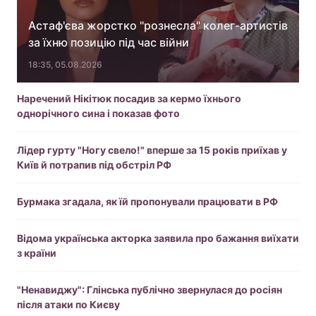
Астаф'єва жорстко "рознесла" колег-артистів
за їхню позицію під час війни
18:35, 05.08.2026
Наречений Нікітюк посадив за кермо їхнього
однорічного сина і показав фото
Лідер гурту "Ногу свело!" вперше за 15 років приїхав у
Київ й потрапив під обстріл РФ
Бурмака згадала, як їй пропонували працювати в РФ
Відома українська акторка заявила про бажання виїхати
з країни
"Ненавиджу": Глінська публічно звернулася до росіян
після атаки по Києву