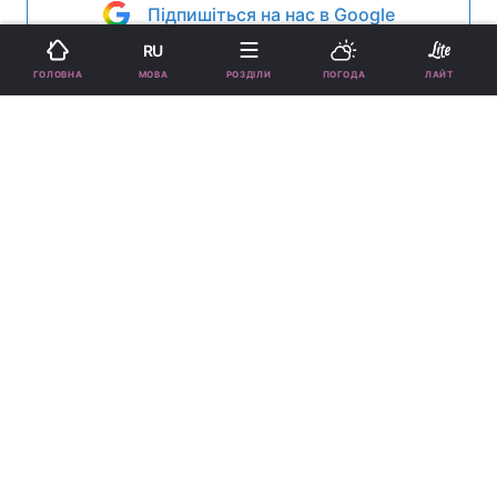
Підпишіться на нас в Google
RU
МОВА
ГОЛОВНА
РОЗДІЛИ
ПОГОДА
ЛАЙТ
Померла Енні Вершинг / twitter.com/Neil_Druckmann
Їй було всього 45 років. Причиною смерті
став рак, який у знаменитості виявили три
роки тому.
Реклама