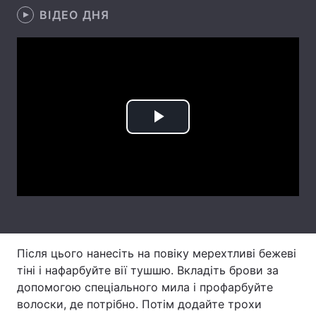
ВІДЕО ДНЯ
Лонгріди
Відео з Youtube
Статті
Інтерв'ю
Думки
Play
Архів
Вакансії
Video
Контакти
Послуги
Після цього нанесіть на повіку мерехтливі бежеві
тіні і нафарбуйте вії тушшю. Вкладіть брови за
допомогою спеціального мила і профарбуйте
волоски, де потрібно. Потім додайте трохи