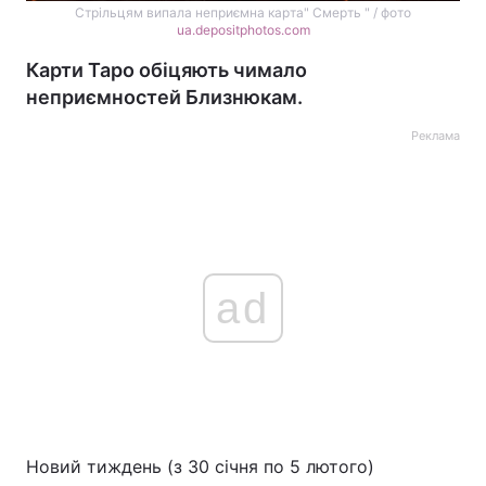
Стрільцям випала неприємна карта" Смерть " / фото
ua.depositphotos.com
Карти Таро обіцяють чимало
неприємностей Близнюкам.
Реклама
ad
Новий тиждень (з 30 січня по 5 лютого)