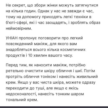
Не секрет, що збори жінки можуть затягнутися
на кілька годин. Однак у нас не завжди є час,
тому на допомогу приходять легкі техніки в
Головна
Війна
б'юті-сфері, які і час заощадять, і зроблять образ
неймовірним.
Україна
Політика
УНІАН пропонує поговорити про легкий
Економіка
Світ
повсякденний макіяж, для якого вам
знадобляться всього кілька косметичних
Спорт
Наука
продуктів і 10 хвилин вашого часу.
Техно і зв'язок
Лайт
Перед тим, як наносити макіяж, потрібно
ретельно очистити шкіру обличчя і шиї. Потім
Зброя
Інциденти
протріть обличчя тоніком і нанесіть живильний
крем. Якщо у вас чиста шкіра, можете одразу
Здоров'я
Туризм
переходити до туші, але якщо є якісь
недосконалості, нанесіть тонким шаром
Цікавинки
Погода
тональний крем.
Екологія
Регіони