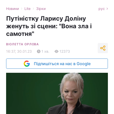
›
›
Новини
Lite
Зірки
рус
Путіністку Ларису Доліну
женуть зі сцени: "Вона зла і
самотня"
ВІОЛЕТТА ОРЛОВА
16:37, 30.01.23
1 хв.
12373
Підпишіться на нас в Google