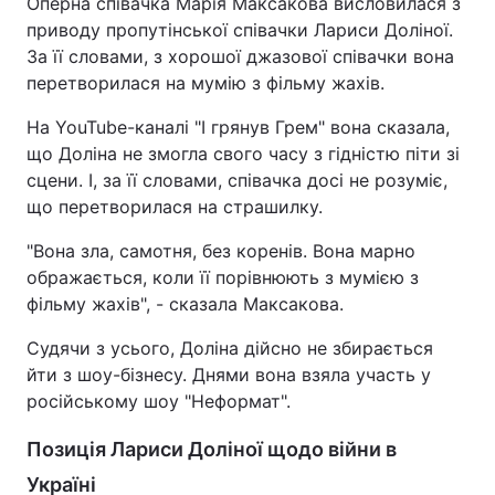
Оперна співачка Марія Максакова висловилася з
приводу пропутінської співачки Лариси Доліної.
За її словами, з хорошої джазової співачки вона
перетворилася на мумію з фільму жахів.
На YouTube-каналі "І грянув Грем" вона сказала,
що Доліна не змогла свого часу з гідністю піти зі
сцени. І, за її словами, співачка досі не розуміє,
що перетворилася на страшилку.
"Вона зла, самотня, без коренів. Вона марно
ображається, коли її порівнюють з мумією з
фільму жахів", - сказала Максакова.
Судячи з усього, Доліна дійсно не збирається
йти з шоу-бізнесу. Днями вона взяла участь у
російському шоу "Неформат".
Позиція Лариси Доліної щодо війни в
Україні