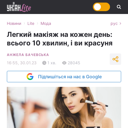
›
›
Новини
Lite
Мода
рус
Легкий макіяж на кожен день:
всього 10 хвилин, і ви красуня
АНЖЕЛА БАЧЕВСЬКА
16:55, 30.01.23
1 хв.
28045
Підпишіться на нас в Google