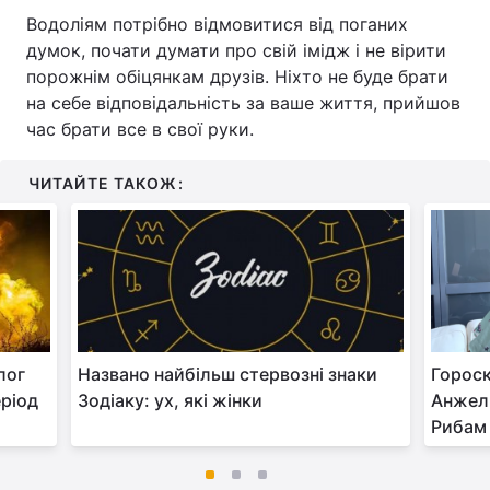
Водоліям потрібно відмовитися від поганих
думок, почати думати про свій імідж і не вірити
порожнім обіцянкам друзів. Ніхто не буде брати
на себе відповідальність за ваше життя, прийшов
час брати все в свої руки.
ЧИТАЙТЕ ТАКОЖ:
лог
Названо найбільш стервозні знаки
Гороск
ріод
Зодіаку: ух, які жінки
Анжели
Рибам 