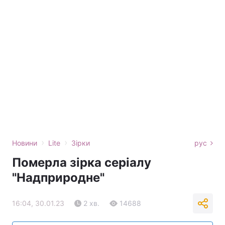
›
›
Новини
Lite
Зірки
рус
Померла зірка серіалу
"Надприродне"
16:04, 30.01.23
2 хв.
14688