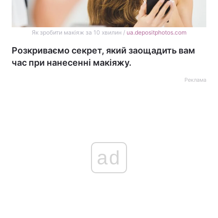
Як зробити макіяж за 10 хвилин /
ua.depositphotos.com
Розкриваємо секрет, який заощадить вам
час при нанесенні макіяжу.
Реклама
ad