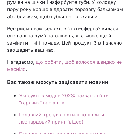
рум'ян на щічки і нафарбуйте губи. У холодну
пору року краще віддавати перевагу бальзамам
Тема оформлення
або блискам, щоб губки не тріскалися.
Відкриємо вам секрет: в б'юті-сфері з'явилася
спеціальна рум'яна-олівець, яка може ще й
замінити тіні і помаду. Цей продукт 3 в 1 значно
заощадить ваш час.
Нагадаємо,
що робити, щоб волосся швидко не
масніло
.
Вас також можуть зацікавити новини:
Які сукні в моді в 2023: названо п'ять
"гарячих" варіантів
Головний тренд: як стильно носити
леопардовий принт (відео)
Голодувати не доведеться: дієтолог