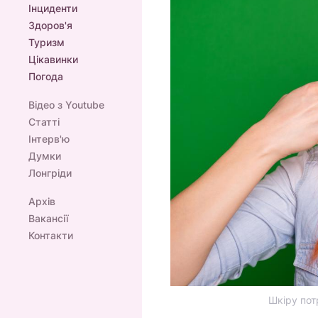
Інциденти
Здоров'я
Туризм
Цікавинки
Погода
Відео з Youtube
Статті
Інтерв'ю
Думки
Лонгріди
Архів
Вакансії
Контакти
Шкіру пот