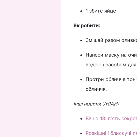
1 збите яйце
Як робити:
Змішай разом оливко
Нанеси маску на очи
водою і засобом для
Протри обличчя тоні
обличчя.
Інші новини УНІАН:
Вічно 18: п'ять секр
Розкішні і блискучі 