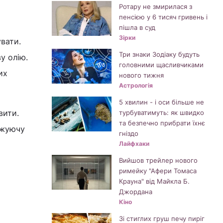
Ротару не змирилася з
пенсією у 6 тисяч гривень і
пішла в суд
Зірки
увати.
Три знаки Зодіаку будуть
у олію.
головними щасливчиками
их
нового тижня
Астрологія
5 хвилин - і оси більше не
вити.
турбуватимуть: як швидко
та безпечно прибрати їхнє
ожуючу
гніздо
Лайфхаки
Вийшов трейлер нового
римейку "Афери Томаса
Крауна" від Майкла Б.
Джордана
Кіно
Зі стиглих груш печу пиріг