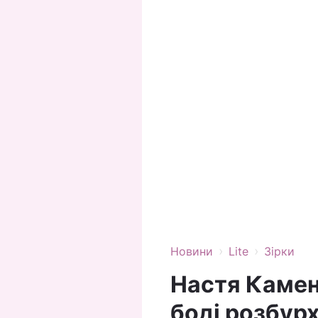
›
›
Новини
Lite
Зірки
Настя Камен
боді розбур