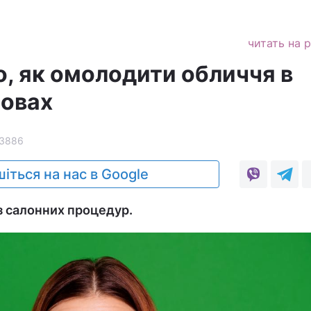
читать на 
о, як омолодити обличчя в
мовах
3886
іться на нас в Google
з салонних процедур.