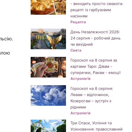
- виходить просто смакота:
рецепт із гарбузовим
насінням
Рецепти
День Незалежності 2026:
льсію.
24 серпня - робочий день
чи вихідний
Свята
еплою
Гороскоп на 8 серпня за
картами Таро: Дівам -
суперечки, Ракам - емоції
Астрологія
Гороскоп на 8 серпня:
Левам – відпочинок,
Козерогам – зустріч з
рідними
Астрологія
Три Спаси, Успіння та
Усікновення: православний