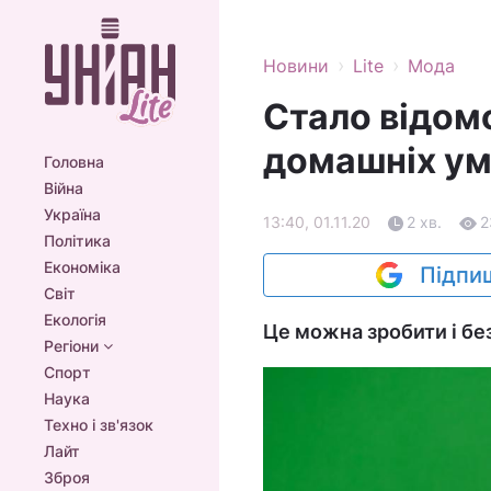
›
›
Новини
Lite
Мода
Стало відом
домашніх у
Головна
Війна
Україна
13:40, 01.11.20
2 хв.
2
Політика
Економіка
Підпиш
Світ
Екологія
Це можна зробити і бе
Регіони
Спорт
Наука
Техно і зв'язок
Лайт
Зброя