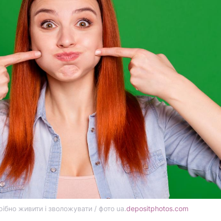
рібно живити і зволожувати / фото ua.
depositphotos.com