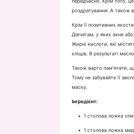
передчасно. Крім того, ц
роздратування. А також в
Крім її позитивних якосте
Дівчатам, у яких акне аб
Жирні кислоти, які містят
кліщів. В результаті масл
Також варто пам'ятати, щ
Тому не забувайте її зво
маску.
Інгредієнт:
1 столова ложка олив
1 столова ложка ме