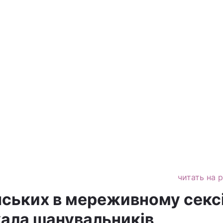
читать на 
ських в мереживному секс
хала шанувальників