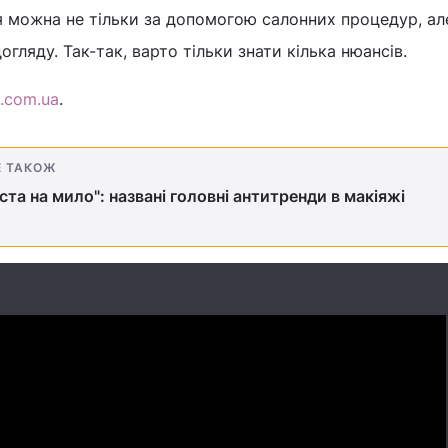
можна не тільки за допомогою салонних процедур, але
ляду. Так-так, варто тільки знати кілька нюансів.
.com.ua
.
Е ТАКОЖ
ста на мило": названі головні антитренди в макіяжі