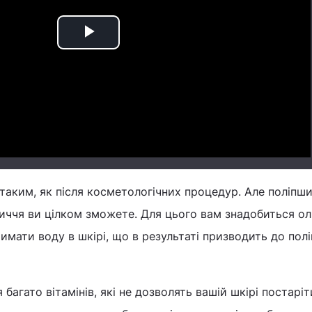
Play
Video
 таким, як після косметологічних процедур. Але поліпш
личчя ви цілком зможете. Для цього вам знадобиться о
римати воду в шкірі, що в результаті призводить до пол
 багато вітамінів, які не дозволять вашій шкірі постаріт