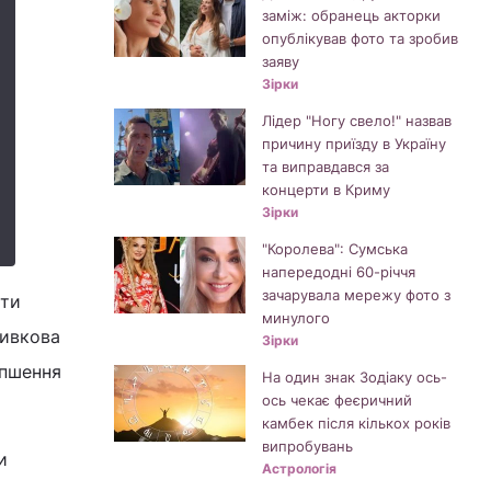
заміж: обранець акторки
опублікував фото та зробив
заяву
Зірки
Лідер "Ногу свело!" назвав
причину приїзду в Україну
та виправдався за
концерти в Криму
Зірки
"Королева": Сумська
напередодні 60-річчя
зачарувала мережу фото з
ити
минулого
ливкова
Зірки
іпшення
На один знак Зодіаку ось-
ось чекає феєричний
камбек після кількох років
випробувань
и
Астрологія