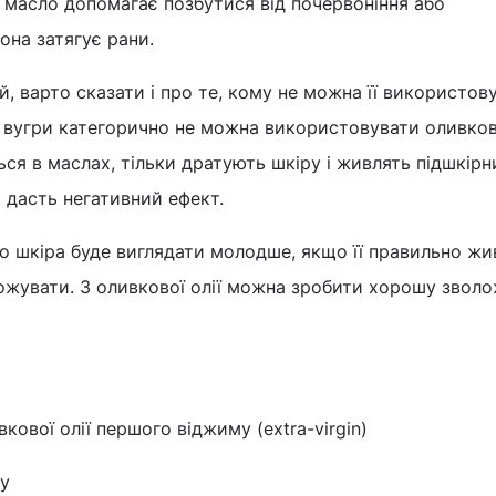
е масло допомагає позбутися від почервоніння або
она затягує рани.
й, варто сказати і про те, кому не можна її використов
о вугри категорично не можна використовувати оливков
ься в маслах, тільки дратують шкіру і живлять підшкірн
о дасть негативний ефект.
о шкіра буде виглядати молодше, якщо її правильно жи
ложувати. З оливкової олії можна зробити хорошу звол
кової олії першого віджиму (extra-virgin)
ду