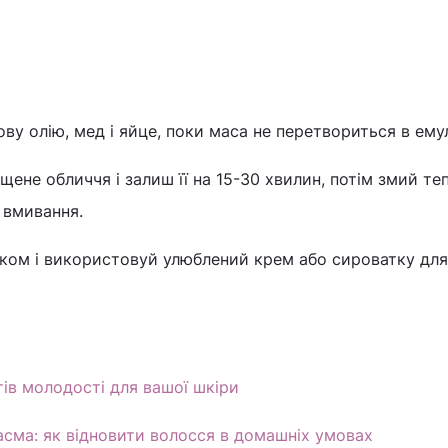
ву олію, мед і яйце, поки маса не перетвориться в ему
щене обличчя і залиш її на 15-30 хвилин, потім змий т
 вмивання.
ком і використовуй улюблений крем або сироватку для
етів молодості для вашої шкіри
пасма: як відновити волосся в домашніх умовах