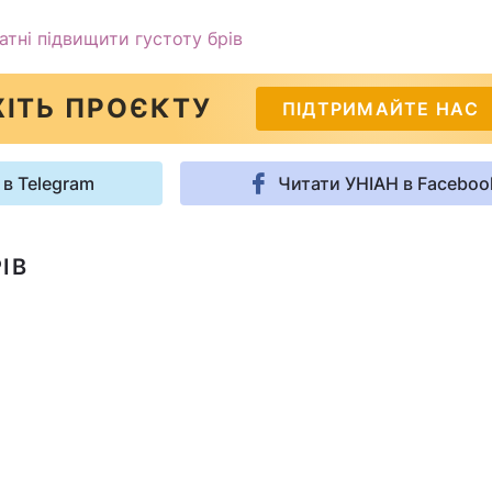
датні підвищити густоту брів
ІТЬ ПРОЄКТУ
ПІДТРИМАЙТЕ НАС
 в Telegram
Читати УНІАН в Faceboo
ІВ