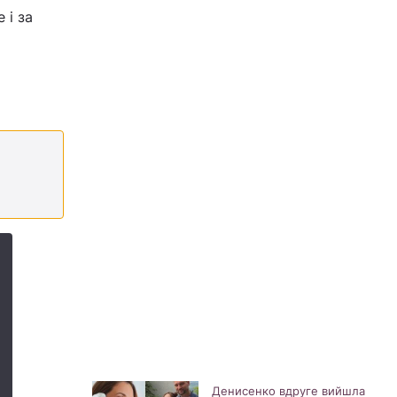
 і за
Денисенко вдруге вийшла