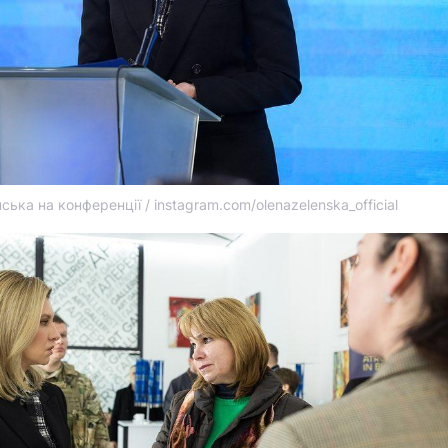
ька на конференції / instagram.com/olenazelenska_official