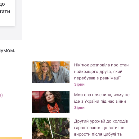
до
відтінки для жінок
тати
після 50, які
допоможуть омолодитися
(
лумом.
Нікітюк розповіла про стан
найкращого друга, який
перебував в реанімації
Зірки
о)
Мозгова пояснила, чому не
їде з України під час війни
Зірки
Другий урожай до холодів
гарантовано: що встигне
вирости після цибулі та