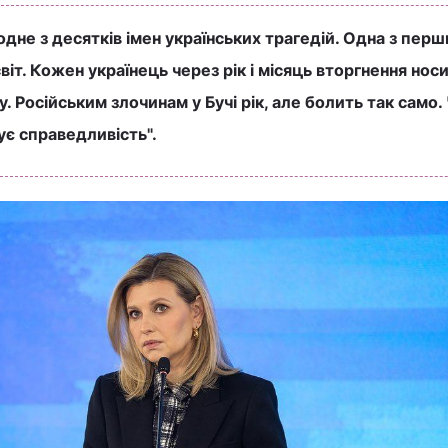
одне з десятків імен українських трагедій. Одна з перш
світ. Кожен українець через рік і місяць вторгнення носи
у. Російським злочинам у Бучі рік, але болить так само.
кує справедливість".