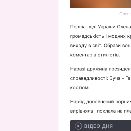
Олена
Перша леді України Олена
громадськість і модних к
виходу в світ. Образи во
коментарів стилістів.
Наразі дружина президент
справедливості: Буча - Га
костюмі.
Наряд доповнений чорним
вирівняла і поклала на п
ВІДЕО ДНЯ