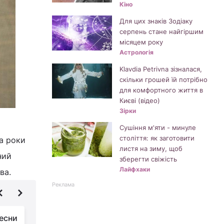
Кіно
Для цих знаків Зодіаку
серпень стане найгіршим
місяцем року
Астрологія
Klavdia Petrivna зізналася,
скільки грошей їй потрібно
для комфортного життя в
Києві (відео)
Зірки
Сушіння м'яти - минуле
століття: як заготовити
а роки
листя на зиму, щоб
ний
зберегти свіжість
Лайфхаки
ва.
Реклама
есни
Антивікова помада: