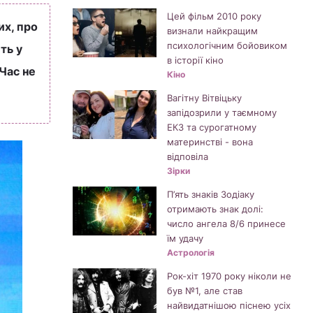
Цей фільм 2010 року
их, про
визнали найкращим
психологічним бойовиком
ть у
в історії кіно
 Час не
Кіно
Вагітну Вітвіцьку
запідозрили у таємному
ЕКЗ та сурогатному
материнстві - вона
відповіла
Зірки
П’ять знаків Зодіаку
отримають знак долі:
число ангела 8/6 принесе
їм удачу
Астрологія
Рок-хіт 1970 року ніколи не
був №1, але став
найвидатнішою піснею усіх