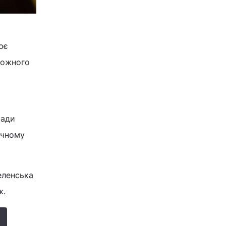
ює
кожного
ради
сичному
еленська
ж.