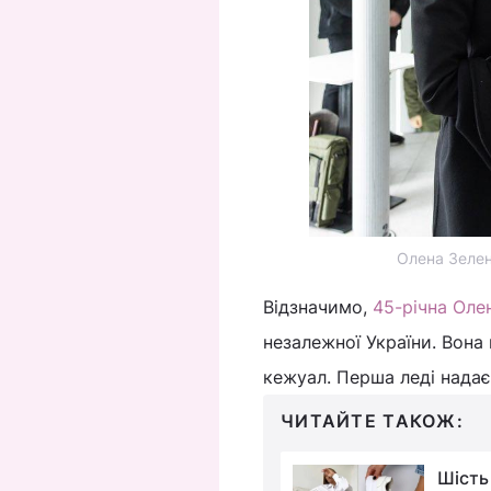
Олена Зеленс
Відзначимо,
45-річна Оле
незалежної України. Вона
кежуал. Перша леді надає
ЧИТАЙТЕ ТАКОЖ:
Антивікова помада:
Шість