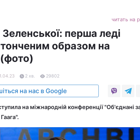
читать на 
 Зеленської: перша леді
итонченим образом на
 (фото)
1.04.23
2 хв.
29802
іться на нас в Google
ступила на міжнародній конференції "Об'єднані з
Гаага".