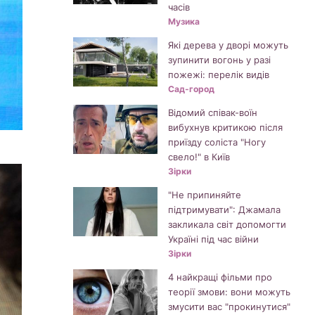
часів
Музика
Які дерева у дворі можуть
зупинити вогонь у разі
пожежі: перелік видів
Сад-город
Відомий співак-воїн
вибухнув критикою після
приїзду соліста "Ногу
свело!" в Київ
Зірки
"Не припиняйте
підтримувати": Джамала
закликала світ допомогти
Україні під час війни
Зірки
4 найкращі фільми про
теорії змови: вони можуть
змусити вас "прокинутися"