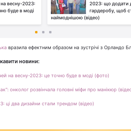
 на весну-2023:
2023: що додати 
чно буде в моді
гардеробу, щоб с
наймоднішою (відео)
ька
вразила ефектним образом на зустрічі з Орландо Б
кавити новини:
ей на весну-2023: це точно буде в моді (фото)
ак": онколог розвінчала головні міфи про манікюр (віде
: ці два дизайни стали трендом (відео)