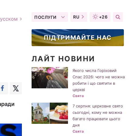
RU
+26
ПОСЛУГИ
русском
ПІДТРИМАЙТЕ НАС
ЛАЙТ НОВИНИ
Якого числа Горіховий
Спас 2026: чого не можна
робити і що святити в
церкві
Свята
аради
7 серпня: церковне свято
сьогодні, кому не можна
багато працювати цього
дня
Свята