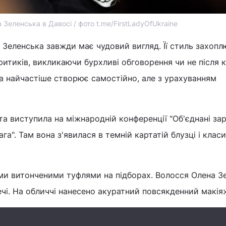
 Зеленська в Давосі / фото t.me/FirstLadyOfUkraine
 Зеленська завжди має чудовий вигляд. Її стиль захопл
ритиків, викликаючи бурхливі обговорення чи не після 
на найчастіше створює самостійно, але з урахуванням
а виступила на міжнародній конференції "Об'єднані за
ага". Там вона з'явилася в темній картатій блузці і кла
и витонченими туфлями на підборах. Волосся Олена З
лечі. На обличчі нанесено акуратний повсякденний макія