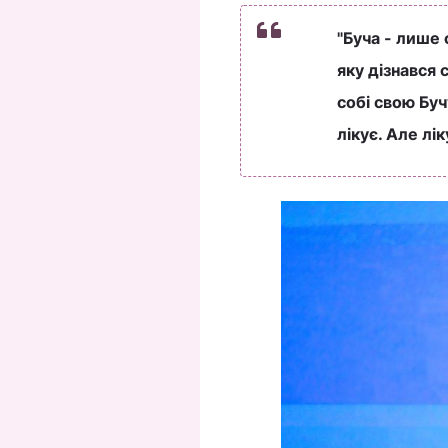
"Буча - лише 
яку дізнався 
собі свою Буч
лікує. Але лі