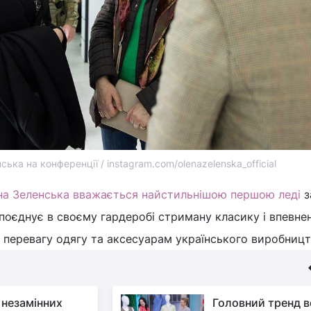
ька на конференції / instagram.com/olenazelenska_official
на Зеленська вважається найстильнішою першою леді
з
 поєднує в своєму гардеробі стриману класику і впевне
 перевагу одягу та аксесуарам українського виробницт
 незамінних
Головний тренд в