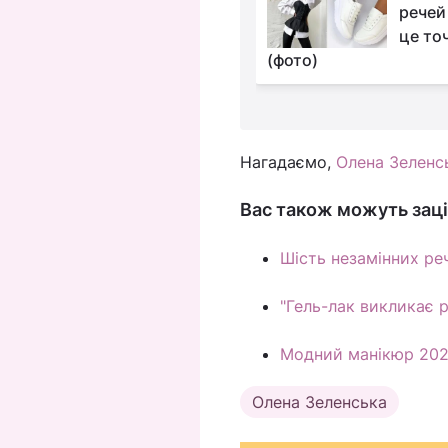
відтінки для жінок
речей
після 50, які
це то
ь омолодитися
(фото)
Нагадаємо,
Олена Зеленс
Вас також можуть заці
Шість незамінних реч
"Гель-лак викликає р
Модний манікюр 2023
Олена Зеленська