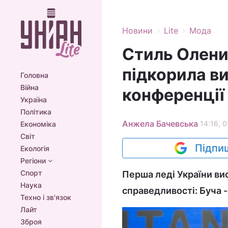
›
›
Новини
Lite
Мода
Стиль Олени
підкорила в
Головна
Війна
конференції
Україна
Політика
Анжела Бачевська
14:16, 0
Економіка
Світ
Підпиш
Екологія
Регіони
Спорт
Перша леді України ви
Наука
справедливості: Буча - 
Техно і зв'язок
Лайт
Зброя