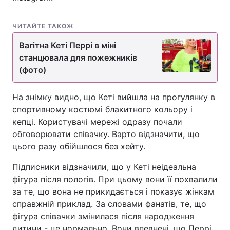
ЧИТАЙТЕ ТАКОЖ
Вагітна Кеті Перрі в міні
станцювала для пожежників
(фото)
На знімку видно, що Кеті вийшла на прогулянку в
спортивному костюмі блакитного кольору і
кепці. Користувачі мережі одразу почали
обговорювати співачку. Варто відзначити, що
цього разу обійшлося без хейту.
Підписники відзначили, що у Кеті неідеальна
фігура після пологів. При цьому вони її похвалили
за те, що вона не прикидається і показує жінкам
справжній приклад. За словами фанатів, те, що
фігура співачки змінилася після народження
дитини - це нормально. Вони впевнені, що Перрі