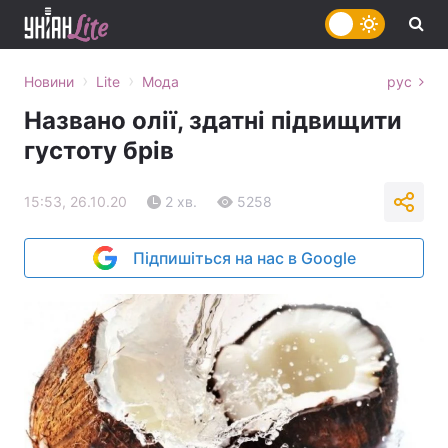
›
›
Новини
Lite
Мода
рус
Названо олії, здатні підвищити
густоту брів
15:53, 26.10.20
2 хв.
5258
Підпишіться на нас в Google