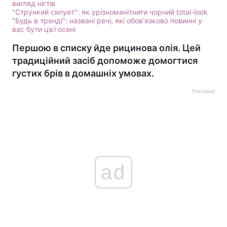
вигляд нігтів
"Стрункий силует": як урізноманітнити чорний total-look
Лонгріди
"Будь в тренді": названі речі, які обов'язково повинні у
вас бути цієї осені
Першою в списку йде рицинова олія. Цей
Відео з Youtube
Статті
традиційний засіб допоможе домогтися
Інтерв'ю
Думки
густих брів в домашніх умовах.
Архів
Вакансії
Реклама
Контакти
Послуги
ad