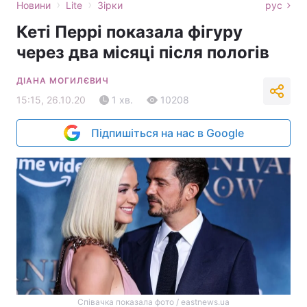
›
›
Новини
Lite
Зірки
рус
Кеті Перрі показала фігуру
через два місяці після пологів
ДІАНА МОГИЛЄВИЧ
15:15, 26.10.20
1 хв.
10208
Підпишіться на нас в Google
Співачка показала фото / eastnews.ua