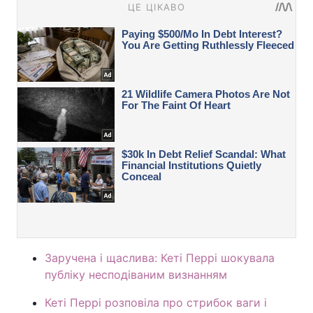
Заручена і щаслива: Кеті Перрі шокувала
публіку несподіваним визнанням
Кеті Перрі розповіла про стрибок ваги і