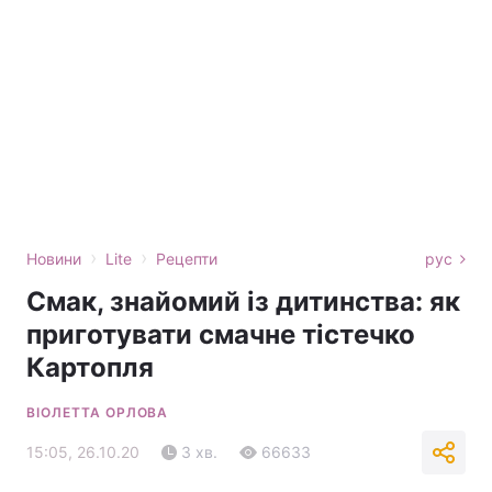
›
›
Новини
Lite
Рецепти
рус
Смак, знайомий із дитинства: як
приготувати смачне тістечко
Картопля
ВІОЛЕТТА ОРЛОВА
15:05, 26.10.20
3 хв.
66633