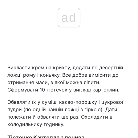
ad
Викласти крем на крихту, додати по десертній
ложці рому і коньяку. Все добре вимісити до
отримання маси, з якої можна ліпити.
Сформувати 10 тістечок у вигляді картоплин.
Обваляти їх у суміші какао-порошку і цукрової
пудри (по одній чайній ложці з гіркою). Дати
полежати й обваляти ще раз. Охолодити в
холодильнику годинку.
Тістечко Картопля з печива