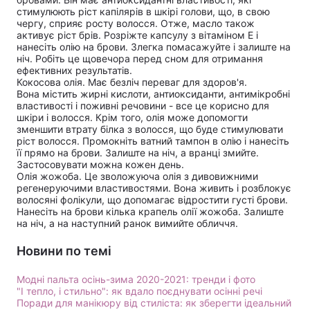
стимулюють ріст капілярів в шкірі голови, що, в свою
чергу, сприяє росту волосся. Отже, масло також
активує ріст брів. Розріжте капсулу з вітаміном Е і
нанесіть олію на брови. Злегка помасажуйте і залиште на
ніч. Робіть це щовечора перед сном для отримання
Головна
Війна
ефективних результатів.
Кокосова олія. Має безліч переваг для здоров'я.
Україна
Політика
Вона містить жирні кислоти, антиоксиданти, антимікробні
властивості і поживні речовини - все це корисно для
шкіри і волосся. Крім того, олія може допомогти
Економіка
Світ
зменшити втрату білка з волосся, що буде стимулювати
ріст волосся. Промокніть ватний тампон в олію і нанесіть
Спорт
Наука
її прямо на брови. Залиште на ніч, а вранці змийте.
Застосовувати можна кожен день.
Олія жожоба. Це зволожуюча олія з дивовижними
Техно і зв'язок
Лайт
регенеруючими властивостями. Вона живить і розблокує
волосяні фолікули, що допомагає відростити густі брови.
Нанесіть на брови кілька крапель олії жожоба. Залиште
Зброя
Інциденти
на ніч, а на наступний ранок вимийте обличчя.
Здоров'я
Туризм
Новини по темі
Цікавинки
Погода
Модні пальта осінь-зима 2020-2021: тренди і фото
"І тепло, і стильно": як вдало поєднувати осінні речі
Поради для манікюру від стиліста: як зберегти ідеальний
Екологія
Регіони