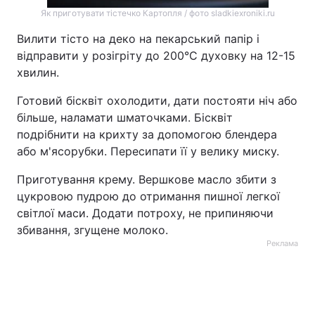
Як приготувати тістечко Картопля / фото sladkiexroniki.ru
Вилити тісто на деко на пекарський папір і
відправити у розігріту до 200°С духовку на 12-15
хвилин.
Готовий бісквіт охолодити, дати постояти ніч або
більше, наламати шматочками. Бісквіт
подрібнити на крихту за допомогою блендера
або м'ясорубки. Пересипати її у велику миску.
Приготування крему. Вершкове масло збити з
цукровою пудрою до отримання пишної легкої
світлої маси. Додати потроху, не припиняючи
збивання, згущене молоко.
Реклама