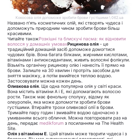
Кокосова олія допоможе зробити брови густішими \ 062.ua
Названо п'ять косметичних олій, які створять чудеса і
допоможуть природним чином зробити брови більш
красивими.
Читайте також
Розкішні та блискучі пасма: як відновити
волосся у домашніх умовах
Рицинова олія
- це
традиційний домашній засіб допоможе домогтися
чудових брів. Вона багата білками, жирними кислотами,
вітамінами і антиоксидантами, живить волосяні фолікули.
Візьміть органічну рицинову олію і нанесіть її прямо на
брови. Залиште на 30 хвилин і протріть засобом для
зняття макіяжу, а потім вмийтеся теплою водою.
Застосовувати можна кожен день.
Оливкова олія
. Ще одна популярна олія у світі краси.
Вона містить вітаміни А і Е, які допомагають волоссю
рости. Також має фенольну сполуку, відому як
олеуропеїн, яка може допомогти зробити брови
густішими. Втирайте трохи оливкової олії в брови.
Тримайте пару годин і змивайте водою одночасно з
умиванням всього обличчя. Можна повторювати раз на
день, передає
medikforum
з посиланням на The Health
Site.
Олія з вітаміном Е
. Цей вітамін може творити чудеса і з
бровами. Він має антиоксидантні властивості, які