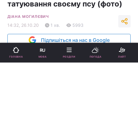
татуювання своєму псу (фото)
ДІАНА МОГИЛЄВИЧ
14:32, 26.10.20
1 хв.
5993
Підпишіться на нас в Google
RU
МОВА
ГОЛОВНА
РОЗДІЛИ
ПОГОДА
ЛАЙТ
Актор опублікував фото / eastnews.ua
Кріс Еванс любить свого пса Доджера.