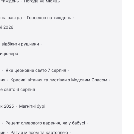
а тиждень
Погода на місяць
 на завтра
Гороскоп на тиждень
і 2026
 відбілити рушники
диціонера
6
Яке церковне свято 7 серпня
пня
Красиві вітання та листівки з Медовим Спасом
е свято 6 серпня
к 2025
Магнітні бурі
с
Рецепт сливового варення, як у бабусі
лин
Рагу з м'ясом та картоплею