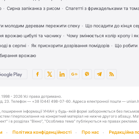
р
Сирна запіканка з рисом
Спагетті з фрикадельками та том
ти молодим деревам пережити спеку
Що посадити до кінця се
ня врожаю цибулі та часнику
Чому змінюється колір кропу і я
оді в серпні
Як прискорити дозрівання помідорів
Що робити 
 збирання врожаю
1998 - 2026 Усі права дотримано.
буд. 23. Телефон — +38 (044) 498-07-60. Адреса електронної пошти — unian.h
 поширення інформації УНІАН у будь-якій формі забороняється без письмов
стем гіперпосилання на конкретний матеріал не нижче другого абзацу. Матер
оект" і в розділах "Вікно", "Особлива тема" публікуються на правах реклами.
м
Політика конфіденційності
Про нас
Редакційна п