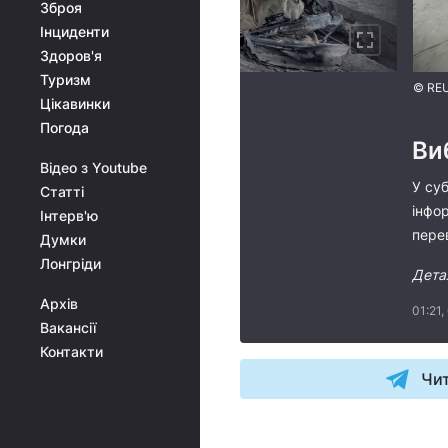
Зброя
Інциденти
Здоров'я
Туризм
© RE
Цікавинки
Погода
Ви
Відео з Youtube
У суб
Статті
інфо
Інтерв'ю
перев
Думки
Лонгріди
Дета
Архів
01:21,
Вакансії
Контакти
Чит