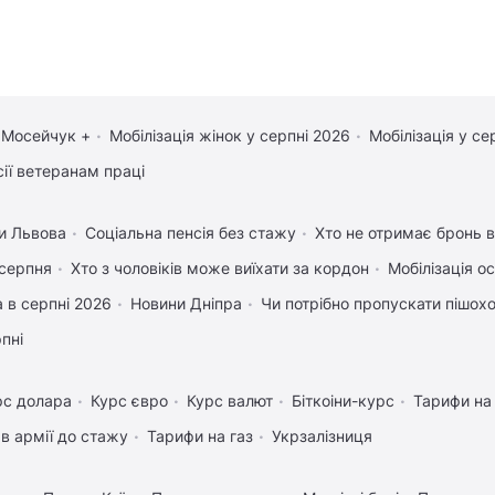
 Мосейчук +
Мобілізація жінок у серпні 2026
Мобілізація у се
сії ветеранам праці
и Львова
Соціальна пенсія без стажу
Хто не отримає бронь ві
 серпня
Хто з чоловіків може виїхати за кордон
Мобілізація ос
 в серпні 2026
Новини Дніпра
Чи потрібно пропускати пішоход
рпні
рс долара
Курс євро
Курс валют
Біткоіни-курс
Тарифи на
в армії до стажу
Тарифи на газ
Укрзалізниця