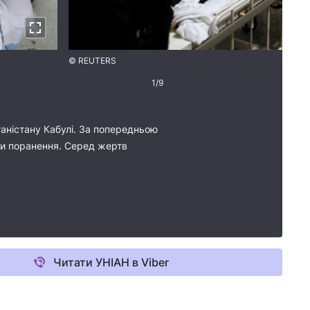
© REUTERS
1
/
9
фганістану Кабулі. За попередньою
и поранення. Серед жертв
Читати УНІАН в Viber