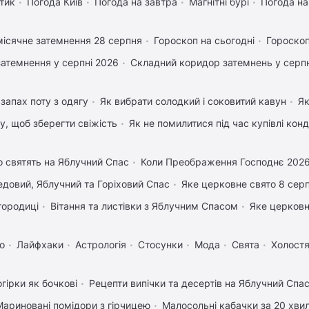
тик
Погода Київ
Погода на завтра
Магнітні бурі
Погода н
ісячне затемнення 28 серпня
Гороскоп на сьогодні
Гороскоп
затемнення у серпні 2026
Складний коридор затемнень у серпн
запах поту з одягу
Як вибрати солодкий і соковитий кавун
Як
му, щоб зберегти свіжість
Як не помилитися під час купівлі кон
 святять на Яблучний Спас
Коли Преображення Господнє 202
довий, Яблучний та Горіховий Спас
Яке церковне свято 8 сер
городиці
Вітання та листівки з Яблучним Спасом
Яке церковн
о
Лайфхаки
Астрологія
Стосунки
Мода
Свята
Холостя
гірки як бочкові
Рецепти випічки та десертів на Яблучний Спа
Мариновані помідори з гірчицею
Малосольні кабачки за 20 хви