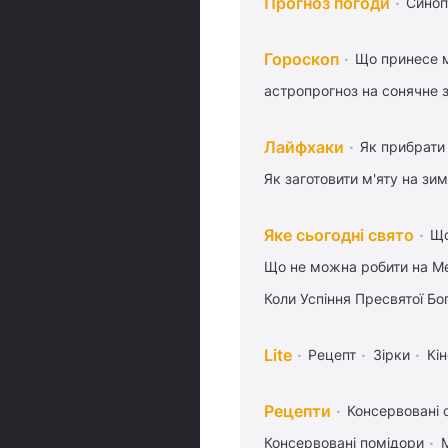
Прогноз погоди
Синоп
Гороскоп
Що принесе м
астропрогноз на сонячне 
Лайфхаки
Як прибрати 
Як заготовити м'яту на зи
Яке сьогодні свято
Що
Що не можна робити на Ме
Коли Успіння Пресвятої Бо
Lite
Рецепт
Зірки
Кін
Рецепти
Консервовані о
Консервовані помідори