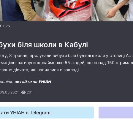
UTERS
бухи біля школи в Кабулі
оту, 8 травня, пролунали вибухи біля будівлі школи у столиці А
рмацією, загинули щонайменше 55 людей, ще понад 150 отримал
ажно дівчата, які навчалися в закладі.
льніше
читайте на УНІАН
 09.05.2021
201
ати УНІАН в Telegram