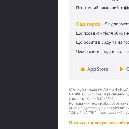
Повітряний лимонний зефі
Сад-город
Як допомог
Що посадити після збиран
Що робити в саду та на гор
Чим засіяти грядки після
© Онлайн-медіа УНІАН - UNIAN.UA, 
04080, м. Київ, вул. Кирилівська, 
у сфері медіа — R40-05194.
Копіювання текстів або зображень,
умови відкритого для пошукових си
"Офіційно", "PR", "партнерський пр
Правила користування сайто