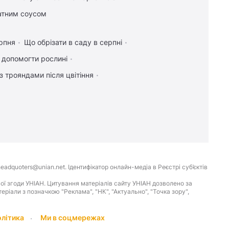
атним соусом
рпня
Що обрізати в саду в серпні
к допомогти рослині
з трояндами після цвітіння
eadquoters@unian.net. Ідентифікатор онлайн-медіа в Реєстрі суб’єктів
ої згоди УНІАН. Цитування матеріалів сайту УНІАН дозволено за
іали з позначкою "Реклама", "НК", "Актуально", "Точка зору",
олітика
Ми в соцмережах