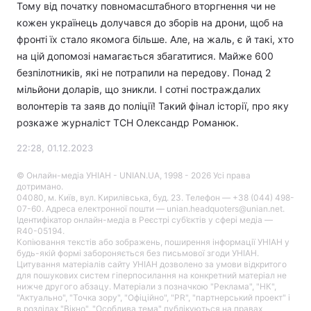
Тому від початку повномасштабного вторгнення чи не
кожен українець долучався до зборів на дрони, щоб на
фронті їх стало якомога більше. Але, на жаль, є й такі, хто
на цій допомозі намагається збагатитися. Майже 600
безпілотників, які не потрапили на передову. Понад 2
мільйони доларів, що зникли. І сотні постраждалих
волонтерів та заяв до поліції! Такий фінал історії, про яку
розкаже журналіст ТСН Олександр Романюк.
22:28, 01.12.2023
© Онлайн-медіа УНІАН - UNIAN.UA, 1998 - 2026 Усі права
дотримано.
04080, м. Київ, вул. Кирилівська, буд. 23. Телефон — +38 (044) 498-
07-60. Адреса електронної пошти — unian.headquoters@unian.net.
Ідентифікатор онлайн-медіа в Реєстрі суб’єктів у сфері медіа —
R40-05194.
Копіювання текстів або зображень, поширення інформації УНІАН у
будь-якій формі забороняється без письмової згоди УНІАН.
Цитування матеріалів сайту УНІАН дозволено за умови відкритого
для пошукових систем гіперпосилання на конкретний матеріал не
нижче другого абзацу. Матеріали з позначкою "Реклама", "НК",
"Актуально", "Точка зору", "Офіційно", "PR", "партнерський проект" і
в розділах "Вікно", "Особлива тема" публікуються на правах