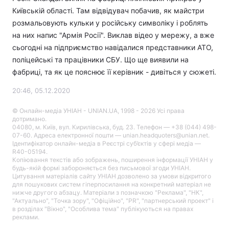
Київській області. Там відвідувач побачив, як майстри
розмальовують кульки у російську символіку і роблять
на них напис "Армія Росії". Виклав відео у мережу, а вже
сьогодні на підприємство навідалися представники АТО,
поліцейські та працівники СБУ. Що ще виявили на
фабриці, та як це пояснює її керівник - дивіться у сюжеті.
20:46, 05.12.2020
© Онлайн-медіа УНІАН - UNIAN.UA, 1998 - 2026 Усі права
дотримано.
04080, м. Київ, вул. Кирилівська, буд. 23. Телефон — +38 (044) 498-
07-60. Адреса електронної пошти — unian.headquoters@unian.net.
Ідентифікатор онлайн-медіа в Реєстрі суб’єктів у сфері медіа —
R40-05194.
Копіювання текстів або зображень, поширення інформації УНІАН у
будь-якій формі забороняється без письмової згоди УНІАН.
Цитування матеріалів сайту УНІАН дозволено за умови відкритого
для пошукових систем гіперпосилання на конкретний матеріал не
нижче другого абзацу. Матеріали з позначкою "Реклама", "НК",
"Актуально", "Точка зору", "Офіційно", "PR", "партнерський проект" і
в розділах "Вікно", "Особлива тема" публікуються на правах
реклами.