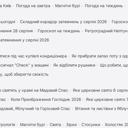
а Київ
Погода на завтра
Магнітні бурі
Погода на тиждень
сьогодні
Складний коридор затемнень у серпні 2026
Гороско
нення 28 серпня
Гороскоп на тиждень
Ретроградний Нептун
затемнення у серпні 2026
тися під час купівлі кондиціонера
Як прибрати запах поту з од
 сигнал "Check" у машині
Як відбілити рушники
Що робити, щ
му, щоб зберегти свіжість
 святять у храмі на Медовий Спас
Яке церковне свято 6 серп
пас
Коли Преображення Господнє 2026
Яке церковне свято 
довий, Яблучний та Горіховий Спас
Вітання та листівки з Ябл
трологія
Магнітні бурі
Свята
Зірки
Стосунки
Холостяк 2