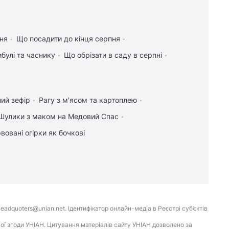
ння
Що посадити до кінця серпня
булі та часнику
Що обрізати в саду в серпні
ий зефір
Рагу з м'ясом та картоплею
Шулики з маком на Медовий Спас
вовані огірки як бочкові
eadquoters@unian.net. Ідентифікатор онлайн-медіа в Реєстрі суб’єктів
ої згоди УНІАН. Цитування матеріалів сайту УНІАН дозволено за