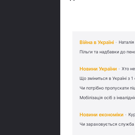
Війна в Україні
Наталія
Пільги та надбавки до пен
Новини України
Хто не
Що зміниться в Україні з 1
Чи потрібно пропускати піш
Мобілізація осіб з інвалідн
Новини економіки
Ку
Чи зараховується служба 