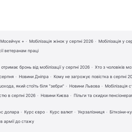
 Мосейчук +
Мобілізація жінок у серпні 2026
Мобілізація у се
сії ветеранам праці
 отримає бронь від мобілізації у серпні 2026
Хто з чоловіків м
 серпня
Новини Дніпра
Кому не загрожує повістка в серпні 2
охода, який стоїть біля "зебри"
Новини Львова
Мобілізація с
істю в серпні 2026
Новини Києва
Пільги та скидки пенсіонер
рс долара
Курс євро
Курс валют
Укрзалізниця
Біткоіни-к
в армії до стажу