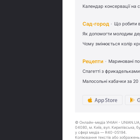
Календар консервації на 
Сад-город
Що робити в
Як допомогти молодим де
Чому змінюється колір кро
Рецепти
Мариновані по
Спагетті з фрикадельками
Малосольні кабачки за 20
© Онлайн-медіа УНІАН - UNIAN.UA, 
04080, м. Київ, вул. Кирилівська, 
у сфері медіа — R40-05194.
Копіювання текстів або зображень,