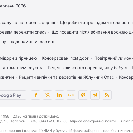
серпень 2026
 саду та на городі в серпні
Що робити з трояндами після цвіті
ревам пережити спеку
Що посадити після збирання врожаю ци
пу і як допомогти рослині
мідори з гірчицею
Консервовані помідори
Повітряний лимонн
 та томатним соусом
Рецепт сливового варення, як у бабусі
 хвилин
Рецепти випічки та десертів на Яблучний Спас
Консер
1998 - 2026 Усі права дотримано.
буд. 23. Телефон — +38 (044) 498-07-60. Адреса електронної пошти — unian.h
 поширення інформації УНІАН у будь-якій формі забороняється без письмов