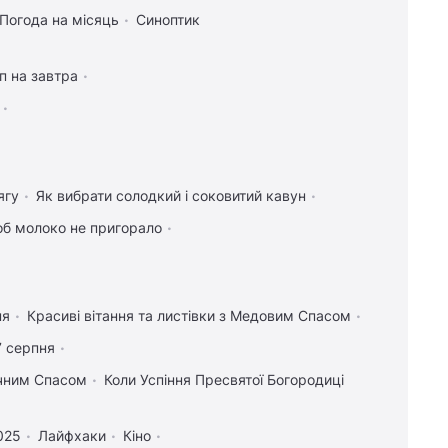
Погода на місяць
Синоптик
п на завтра
ягу
Як вибрати солодкий і соковитий кавун
об молоко не пригорало
ня
Красиві вітання та листівки з Медовим Спасом
7 серпня
учним Спасом
Коли Успіння Пресвятої Богородиці
025
Лайфхаки
Кіно