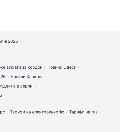
рпні 2026
оже виїхати за кордон
Новини Одеси
026
Новини Харкова
тудентів в серпні
ам
урс
Тарифи на електроенергію
Тарифи на газ