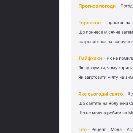
Прогноз погоди
Погод
Гороскоп
Гороскоп на 
Що принесе місячне затем
астропрогноз на сонячне 
Лайфхаки
Як не помили
Як зрозуміти, чому горить
Як заготовити м'яту на зи
Яке сьогодні свято
Що
Що святять на Яблучний С
Що не можна робити на Ме
Lite
Рецепт
Мода
Ас