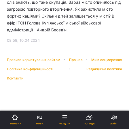
слів знають, що таке окупація. Зараз місто опинилось під
загрозою повторного вторгнення. Як захистили місто
фортифікаціями? Скільки дітей залишається у місті? В
ефірі ТСН Голова Куп’янської міської військової
адміністрації - Андрій Беседін.
08:59, 10.04.2024
Правила користування сайтом
Про нас
Ми в соцмережах
Політика конфіденційності
Редакційна політика
Контакти
RU
МОВА
ГОЛОВНА
РОЗДІЛИ
ПОГОДА
ЛАЙТ