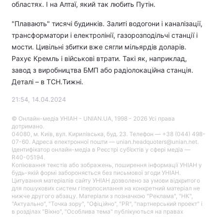
областях. І на Алтаї, який так любить Путін.
"Плавають" тисячі будинків. Залиті водогони і каналізації,
трансформатори і електролінії, газорозподільчі станції і
мости. Цивільні збитки вже сягли мільярдів доларів.
Рахує Кремль і військові втрати. Такі як, наприклад,
завод з виробництва БМП або радіолокаційна станція.
Деталі – в ТСН.Тижні.
21:54, 14.04.2024
© Онлайн-медіа УНІАН - UNIAN.UA, 1998 - 2026 Усі права
дотримано.
04080, м. Київ, вул. Кирилівська, буд. 23. Телефон — +38 (044) 498-
07-60. Адреса електронної пошти — unian.headquoters@unian.net.
Ідентифікатор онлайн-медіа в Реєстрі суб’єктів у сфері медіа —
R40-05194.
Копіювання текстів або зображень, поширення інформації УНІАН у
будь-якій формі забороняється без письмової згоди УНІАН.
Цитування матеріалів сайту УНІАН дозволено за умови відкритого
для пошукових систем гіперпосилання на конкретний матеріал не
нижче другого абзацу. Матеріали з позначкою "Реклама", "НК",
"Актуально", "Точка зору", "Офіційно", "PR", "партнерський проект" і
в розділах "Вікно", "Особлива тема" публікуються на правах