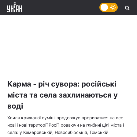
Карма - річ сувора: російські
міста та села захлинаються у
воді
Хвиля крижаної суміші продовжує прориватися на все
нові і нові території Росії, ховаючи на глибині цілі міста і
села: у Кемеровській, Новосибірській, Томській