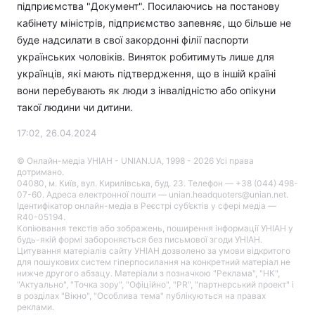
підприємства "Документ". Посилаючись на постанову
кабінету міністрів, підприємство запевняє, що більше не
буде надсилати в свої закордонні філії паспорти
українських чоловіків. Виняток робитимуть лише для
українців, які мають підтвердження, що в іншій країні
вони перебувають як люди з інвалідністю або опікуни
такої людини чи дитини.
17:02, 26.04.2024
© Онлайн-медіа УНІАН - UNIAN.UA, 1998 - 2026 Усі права
дотримано.
04080, м. Київ, вул. Кирилівська, буд. 23. Телефон — +38 (044) 498-
07-60. Адреса електронної пошти — unian.headquoters@unian.net.
Ідентифікатор онлайн-медіа в Реєстрі суб’єктів у сфері медіа —
R40-05194.
Копіювання текстів або зображень, поширення інформації УНІАН у
будь-якій формі забороняється без письмової згоди УНІАН.
Цитування матеріалів сайту УНІАН дозволено за умови відкритого
для пошукових систем гіперпосилання на конкретний матеріал не
нижче другого абзацу. Матеріали з позначкою "Реклама", "НК",
"Актуально", "Точка зору", "Офіційно", "PR", "партнерський проект" і
в розділах "Вікно", "Особлива тема" публікуються на правах
реклами.