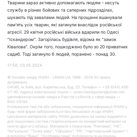
Тварини зараз активно допомагають людям - несуть
службу в різних бойових та саперних підрозділах,
шукають під завалами людей. На прощанні вшанували
пам'ять усіх тварин, які загинули внаслідок російської
агресії. 29 квітня російські війська вдарили по Одесі
"Іскандером". Загорілась будівля, відома як "замок
Ківалова". Окрім того, пошкоджено було зо 20 приватних
садиб. Тоді загинуло 6 людей, поранено - понад 30.
17:56, 03.05.2024
© Онлайн-медіа УНІАН - UNIAN.UA, 1998 - 2026 Усі права
дотримано.
04080, м. Київ, вул. Кирилівська, буд. 23. Телефон — +38 (044) 498-
07-60. Адреса електронної пошти — unian.headquoters@unian.net.
Ідентифікатор онлайн-медіа в Реєстрі суб’єктів у сфері медіа —
R40-05194.
Копіювання текстів або зображень, поширення інформації УНІАН у
будь-якій формі забороняється без письмової згоди УНІАН.
Цитування матеріалів сайту УНІАН дозволено за умови відкритого
для пошукових систем гіперпосилання на конкретний матеріал не
нижче другого абзацу. Матеріали з позначкою "Реклама", "НК",
"Актуально", "Точка зору", "Офіційно", "PR", "партнерський проект" і
в розділах "Вікно", "Особлива тема" публікуються на правах