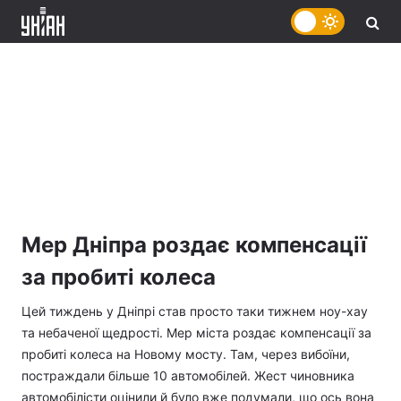
Мер Дніпра роздає компенсації
за пробиті колеса
Цей тиждень у Дніпрі став просто таки тижнем ноу-хау
та небаченої щедрості. Мер міста роздає компенсації за
пробиті колеса на Новому мосту. Там, через вибоїни,
постраждали більше 10 автомобілей. Жест чиновника
автомобілісти оцінили й було вже подумали, що ось вона