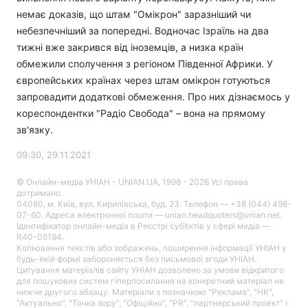
немає доказів, що штам "Омікрон" заразніший чи
небезпечніший за попередні. Водночас Ізраїль на два
тижні вже закрився від іноземців, а низка країн
обмежили сполучення з регіоном Південної Африки. У
європейських країнах через штам омікрон готуються
запровадити додаткові обмеження. Про них дізнаємось у
кореспондентки "Радіо Свобода" – вона на прямому
зв'язку.
09:30, 29.11.2021
© Онлайн-медіа УНІАН - UNIAN.UA, 1998 - 2026 Усі права
дотримано.
04080, м. Київ, вул. Кирилівська, буд. 23. Телефон — +38 (044) 498-
07-60. Адреса електронної пошти — unian.headquoters@unian.net.
Ідентифікатор онлайн-медіа в Реєстрі суб’єктів у сфері медіа —
R40-05194.
Копіювання текстів або зображень, поширення інформації УНІАН у
будь-якій формі забороняється без письмової згоди УНІАН.
Цитування матеріалів сайту УНІАН дозволено за умови відкритого
для пошукових систем гіперпосилання на конкретний матеріал не
нижче другого абзацу. Матеріали з позначкою "Реклама", "НК",
"Актуально", "Точка зору", "Офіційно", "PR", "партнерський проект" і