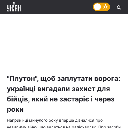
"Плутон", щоб заплутати ворога:
українці вигадали захист для
бійців, який не застаріє і через
роки
Наприкінці минулого року вперше дізналися про
невидиму війну, що ведеться на радіохвилях. Про засоби