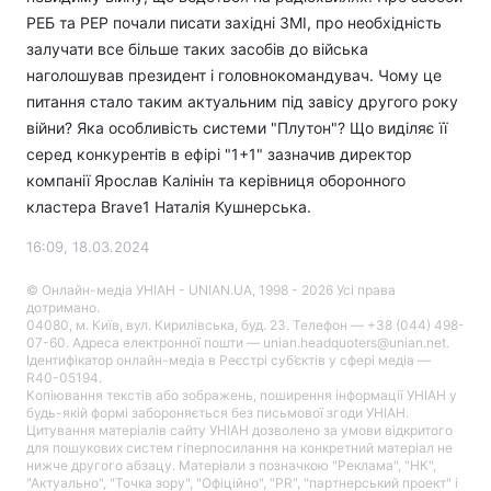
РЕБ та РЕР почали писати західні ЗМІ, про необхідність
залучати все більше таких засобів до війська
наголошував президент і головнокомандувач. Чому це
питання стало таким актуальним під завісу другого року
війни? Яка особливість системи "Плутон"? Що виділяє її
серед конкурентів в ефірі "1+1" зазначив директор
компанії Ярослав Калінін та керівниця оборонного
кластера Brave1 Наталія Кушнерська.
16:09, 18.03.2024
© Онлайн-медіа УНІАН - UNIAN.UA, 1998 - 2026 Усі права
дотримано.
04080, м. Київ, вул. Кирилівська, буд. 23. Телефон — +38 (044) 498-
07-60. Адреса електронної пошти — unian.headquoters@unian.net.
Ідентифікатор онлайн-медіа в Реєстрі суб’єктів у сфері медіа —
R40-05194.
Копіювання текстів або зображень, поширення інформації УНІАН у
будь-якій формі забороняється без письмової згоди УНІАН.
Цитування матеріалів сайту УНІАН дозволено за умови відкритого
для пошукових систем гіперпосилання на конкретний матеріал не
нижче другого абзацу. Матеріали з позначкою "Реклама", "НК",
"Актуально", "Точка зору", "Офіційно", "PR", "партнерський проект" і