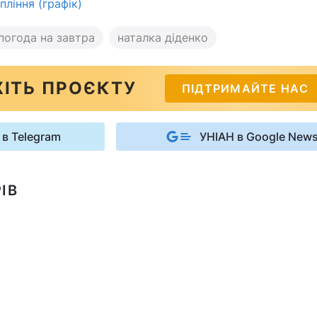
ління (графік)
погода на завтра
наталка діденко
ІТЬ ПРОЄКТУ
ПІДТРИМАЙТЕ НАС
 в Telegram
УНІАН в Google New
ІВ