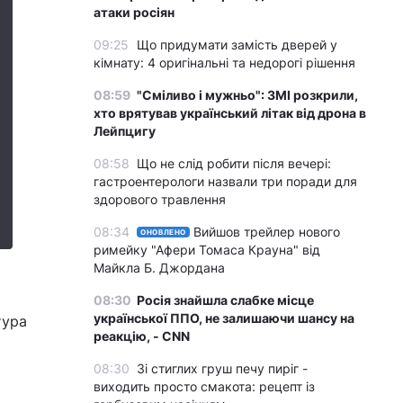
атаки росіян
09:25
Що придумати замість дверей у
кімнату: 4 оригінальні та недорогі рішення
08:59
"Сміливо і мужньо": ЗМІ розкрили,
хто врятував український літак від дрона в
Лейпцигу
08:58
Що не слід робити після вечері:
гастроентерологи назвали три поради для
здорового травлення
08:34
Вийшов трейлер нового
ОНОВЛЕНО
римейку "Афери Томаса Крауна" від
Майкла Б. Джордана
08:30
Росія знайшла слабке місце
української ППО, не залишаючи шансу на
тура
реакцію, - CNN
08:30
Зі стиглих груш печу пиріг -
виходить просто смакота: рецепт із