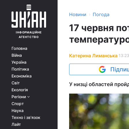
›
Новини
Погода
17 червня по
ІНФОРМАЦІЙНЕ
температуро
АГЕНТСТВО
Головна
Катерина Лиманська
Війна
13:23
Україна
Підпиш
Політика
Економіка
Світ
У низці областей прой
Екологія
Регіони
Спорт
Наука
Техно і зв'язок
Лайт