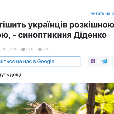
читать на 
тішить українців розкішно
ю, - синоптикиня Діденко
, 16.06.26
2 хв.
1210
іться на нас в Google
дуть дощі.