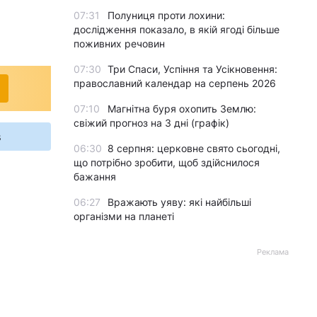
07:31
Полуниця проти лохини:
дослідження показало, в якій ягоді більше
поживних речовин
07:30
Три Спаси, Успіння та Усікновення:
православний календар на серпень 2026
07:10
Магнітна буря охопить Землю:
свіжий прогноз на 3 дні (графік)
s
06:30
8 серпня: церковне свято сьогодні,
що потрібно зробити, щоб здійснилося
бажання
06:27
Вражають уяву: які найбільші
організми на планеті
Реклама