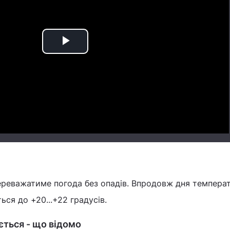
Play
Video
переважатиме погода без опадів. Впродовж дня темпера
ься до +20...+22 градусів.
ться - що відомо