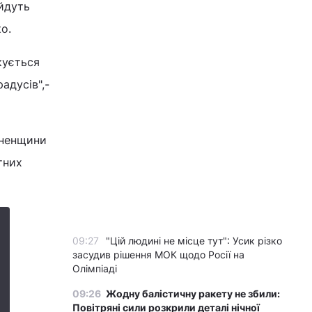
ойдуть
о.
кується
адусів",-
вненщини
тних
09:27
"Цій людині не місце тут": Усик різко
засудив рішення МОК щодо Росії на
Олімпіаді
09:26
Жодну балістичну ракету не збили:
Повітряні сили розкрили деталі нічної