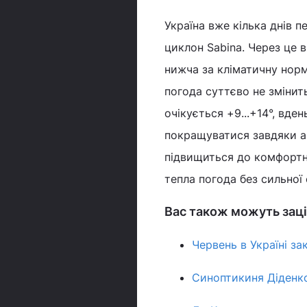
Україна вже кілька днів п
циклон Sabina. Через це 
нижча за кліматичну норм
погода суттєво не змінит
очікується +9...+14°, вден
покращуватися завдяки ан
підвищиться до комфортни
тепла погода без сильної 
Вас також можуть заці
Червень в Україні з
Синоптикиня Діденко