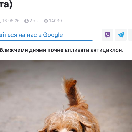
та)
, 16.06.26
2 хв.
14030
іться на нас в Google
айближчими днями почне впливати антициклон.