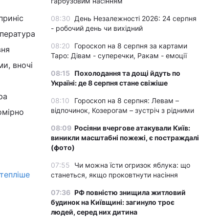
гарбузовим насінням
приніс
08:30
День Незалежності 2026: 24 серпня
- робочий день чи вихідний
мпература
08:20
Гороскоп на 8 серпня за картами
вня
Таро: Дівам - суперечки, Ракам - емоції
и, вночі
08:15
Похолодання та дощі йдуть по
Україні: де 8 серпня стане свіжіше
ра
08:10
Гороскоп на 8 серпня: Левам –
відпочинок, Козерогам – зустріч з рідними
омірно
08:09
Росіяни вчергове атакували Київ:
виникли масштабні пожежі, є постраждалі
(фото)
07:55
Чи можна їсти огризок яблука: що
 тепліше
станеться, якщо проковтнути насіння
07:36
РФ повністю знищила житловий
будинок на Київщині: загинуло троє
людей, серед них дитина