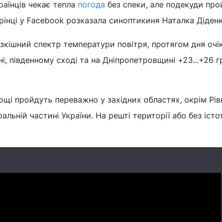
країнців чекає тепла
погода
без спеки, але подекуди пр
орінці у Facebook розказала синоптикиня Наталка Діденк
розкішний спектр температури повітря, протягом дня очі
ні, південному сході та на Дніпропетровщині +23...+26 гр
ощі пройдуть переважно у західних областях, окрім Рі
ральній частині України. На решті території або без істо