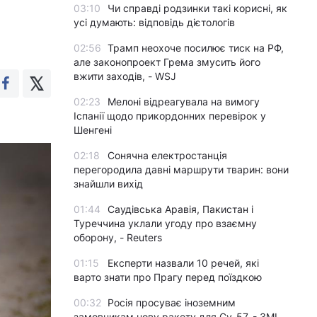
03:10
Чи справді родзинки такі корисні, як
усі думають: відповідь дієтологів
02:56
Трамп неохоче посилює тиск на РФ,
але законопроект Грема змусить його
вжити заходів, - WSJ
02:23
Мелоні відреагувала на вимогу
Іспанії щодо прикордонних перевірок у
Шенгені
02:18
Сонячна електростанція
перегородила давні маршрути тварин: вони
знайшли вихід
01:44
Саудівська Аравія, Пакистан і
Туреччина уклали угоду про взаємну
оборону, - Reuters
01:15
Експерти назвали 10 речей, які
варто знати про Прагу перед поїздкою
00:32
Росія просуває іноземним
замовникам нову ракету для Су-57, - ЗМІ