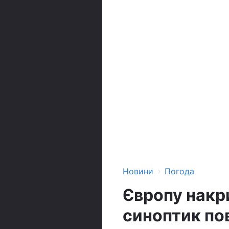
›
Новини
Погода
Європу накр
синоптик пов