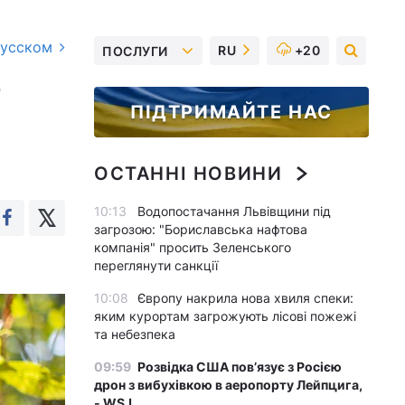
русском
RU
+20
ПОСЛУГИ
ю
ПІДТРИМАЙТЕ НАС
ОСТАННІ НОВИНИ
10:13
Водопостачання Львівщини під
загрозою: "Бориславська нафтова
компанія" просить Зеленського
переглянути санкції
10:08
Європу накрила нова хвиля спеки:
яким курортам загрожують лісові пожежі
та небезпека
09:59
Розвідка США пов’язує з Росією
дрон з вибухівкою в аеропорту Лейпцига,
- WSJ