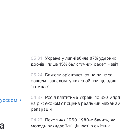
05:31
Україна у липні збила 87% ударних
дронів і лише 15% балістичних ракет, - звіт
05:24
Бджоли орієнтуються не лише за
сонцем і запахом: у них знайшли ще один
"компас"
04:37
Росія платитиме Україні по $20 млрд
русском
на рік: економіст оцінив реальний механізм
репарацій
04:22
Покоління 1960–1980-х бачить, як
а
молодь викидає їхні цінності в смітник