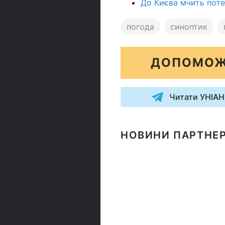
До Києва мчить потеп
погода
синоптик
ДОПОМОЖ
Читати УНІАН
НОВИНИ ПАРТНЕР