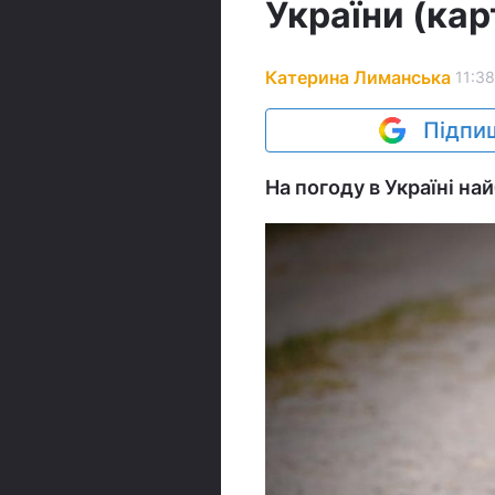
України (кар
Катерина Лиманська
11:38
Підпиш
На погоду в Україні н