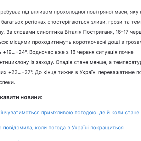
еребуває під впливом прохолодної повітряної маси, яку 
в багатьох регіонах спостерігаються зливи, грози та те
у. За словами синоптика Віталія Постриганя, 16–17 чер
ься: місцями проходитимуть короткочасні дощі з грозам
ь +19...+24°. Водночас вже з 18 червня ситуація почне
тициклону із заходу. Опадів стане менше, а температу
х +22...+27°. До кінця тижня в Україні переважатиме п
спеки.
кавити новини:
акінчуватиметься примхливою погодою: де й коли стане
 повідомила, коли погода в Україні покращиться