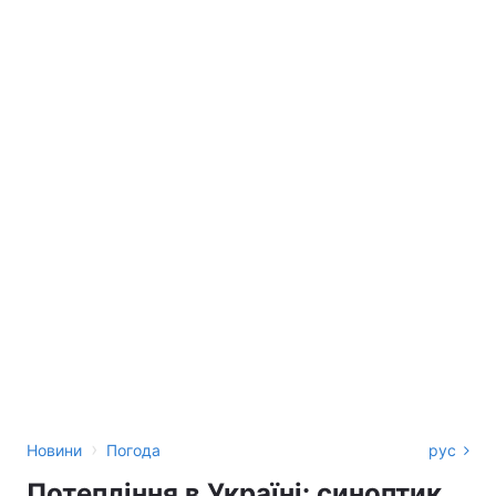
›
Новини
Погода
рус
Потепління в Україні: синоптик