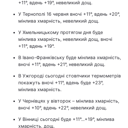
+11°, вдень +19°, невеликий дощ.
Лонгріди
У Тернополі 16 червня вночі +11°, вдень +20°,
мінлива хмарність, невеликий дощ.
Відео з Youtube
Статті
У Хмельницькому протягом дня буде
мінлива хмарність, невеликий дощ, вночі
Інтерв'ю
Думки
+11°, вдень +19°.
Архів
Вакансії
В Івано-Франківську буде мінлива хмарність,
вночі +11°, вдень +21°, невеликий дощ.
Контакти
В Ужгороді сьогодні стовпчики термометрів
Послуги
покажуть вночі +11°, вдень буде +23°,
мінлива хмарність.
У Чернівцях у вівторок – мінлива хмарність,
вночі +10°, вдень +22°, невеликий дощ.
У Вінниці сьогодні буде +11°...+19°, мінлива
хмарність, дощ.