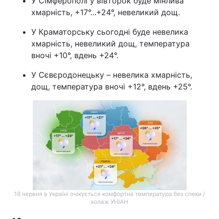
У Сімферополі у вівторок буде мінлива
хмарність, +17°...+24°, невеликий дощ.
У Краматорську сьогодні буде невелика
хмарність, невеликий дощ, температура
вночі +10°, вдень +24°.
У Сєвєродонецьку – невелика хмарність,
дощ, температура вночі +12°, вдень +25°.
16 червня в Україні очікується комфортна температура без спеки /
колаж УНІАН