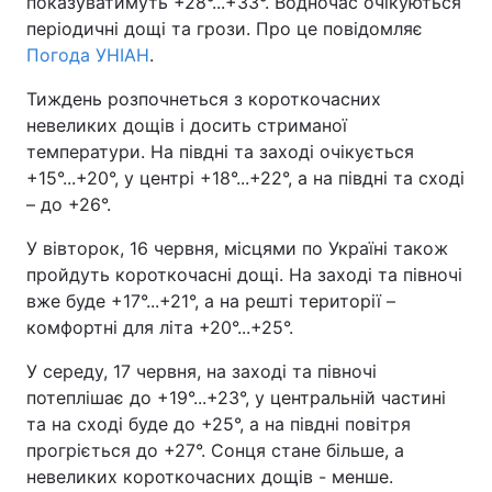
показуватимуть +28°...+33°. Водночас очікуються
періодичні дощі та грози. Про це повідомляє
Погода УНІАН
.
Тиждень розпочнеться з короткочасних
невеликих дощів і досить стриманої
температури. На півдні та заході очікується
+15°...+20°, у центрі +18°...+22°, а на півдні та сході
– до +26°.
У вівторок, 16 червня, місцями по Україні також
пройдуть короткочасні дощі. На заході та півночі
вже буде +17°...+21°, а на решті території –
комфортні для літа +20°...+25°.
У середу, 17 червня, на заході та півночі
потеплішає до +19°...+23°, у центральній частині
та на сході буде до +25°, а на півдні повітря
прогріється до +27°. Сонця стане більше, а
невеликих короткочасних дощів - менше.