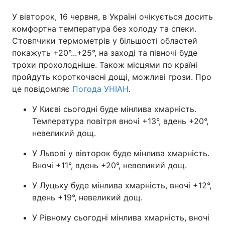
У вівторок, 16 червня, в Україні очікується досить
комфортна температура без холоду та спеки.
Стовпчики термометрів у більшості областей
Головна
Війна
покажуть +20°...+25°, на заході та півночі буде
трохи прохолодніше. Також місцями по країні
Україна
Політика
пройдуть короткочасні дощі, можливі грози. Про
Економіка
Світ
це повідомляє
Погода УНІАН
.
У Києві сьогодні буде мінлива хмарність.
Спорт
Наука
Температура повітря вночі +13°, вдень +20°,
Техно і зв'язок
Лайт
невеликий дощ.
У Львові у вівторок буде мінлива хмарність.
Зброя
Інциденти
Вночі +11°, вдень +20°, невеликий дощ.
Здоров'я
Туризм
У Луцьку буде мінлива хмарність, вночі +12°,
вдень +19°, невеликий дощ.
Цікавинки
Погода
У Рівному сьогодні мінлива хмарність, вночі
Екологія
Регіони