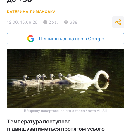
КАТЕРИНА ЛИМАНСЬКА
12:00, 15.06.26
2 хв.
638
Підпишіться на нас в Google
В Україну повертається літнє тепло / фото УНІАН
Температура поступово
підвищуватиметься протягом усього