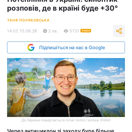
розповів, де в країні буде +30°
ТАНЯ ПОЛЯКОВСЬКА
14:07, 15.06.26
2 хв.
5731
УНІАН
Підпишіться на нас в Google
До України повертається літнє телпо / колаж УНІАН
Через антициклон зі заходу буде більше