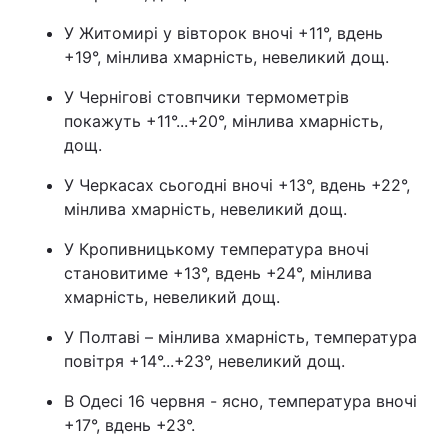
У Житомирі у вівторок вночі +11°, вдень
Тема оформлення
+19°, мінлива хмарність, невеликий дощ.
У Чернігові стовпчики термометрів
покажуть +11°...+20°, мінлива хмарність,
дощ.
У Черкасах сьогодні вночі +13°, вдень +22°,
мінлива хмарність, невеликий дощ.
У Кропивницькому температура вночі
становитиме +13°, вдень +24°, мінлива
хмарність, невеликий дощ.
У Полтаві – мінлива хмарність, температура
повітря +14°...+23°, невеликий дощ.
В Одесі 16 червня - ясно, температура вночі
+17°, вдень +23°.