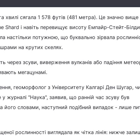
а хвилі сягала 1 578 футів (481 метра). Це значно вище
e Shard і навіть перевищує висоту Емпайр-Стейт-Білди
ла настільки потужною, що буквально зірвала рослинніс
і шрами на крутих скелях.
ють через зсуви, виверження вулканів або падіння метеор
ивають мегацунамі.
ння, геоморфолог з Університету Калгарі Ден Шугар, ч
у журналі "Наука", заявив, що ранній час зсуву був
За його словами, наступний подібний випадок - лише пи
щеної рослинності виглядала як чітка лінія: нижче зал