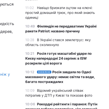
суються
11:02
Навіщо бризкати оцтом на ключі:
простий домашній трюк, про який знають
одиниці
идкість
10:49
Фінляндія не передаватиме Україні
 дерев,
ракети Patriot: названо причину
10:28
В Україні стався землетрус: яку
область сколихнуло
10:21
Росія готує масштабні удари по
Києву напередодні 24 серпня: в ISW
розкрили цілі ворога
10:12
Росія завдала по Одесі
ОНОВЛЕНО
ніж у
масованого удару: немає світла та води,
багато постраждалих
10:09
Відомий український співак
потрапив у ДТП у Києві та показав фото
10:06
Рекордні рейтинги і параноя: Путін
зачищає вибори жорсткіше, ніж зазвичай,