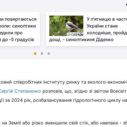
и повертаються
У п'ятницю в част
ропи: синоптики
України стане
едили про
холодніше, прой
до -5 градусів
дощі, - синоптикиня Діденко
овий співробітник Інституту ринку та еколого-економі
Сергій Степаненко
розповів, що, згідно зі звітом Всесвіт
ії за 2024 рік, розбалансування гідрологічного циклу на
на Землі або різко зменшили свій стік, або навпаки - 