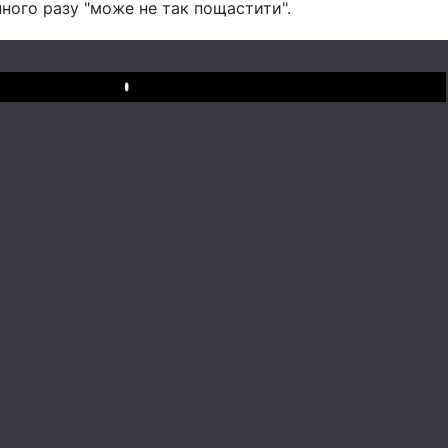
ного разу "може не так пощастити".
Play