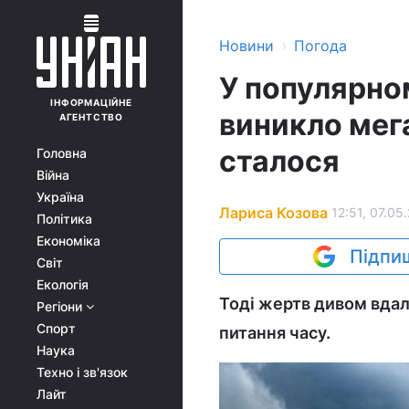
›
Новини
Погода
У популярно
ІНФОРМАЦІЙНЕ
виникло мега
АГЕНТСТВО
сталося
Головна
Війна
Україна
Лариса Козова
12:51, 07.05
Політика
Економіка
Підпиш
Світ
Екологія
Тоді жертв дивом вдал
Регіони
Спорт
питання часу.
Наука
Техно і зв'язок
Лайт