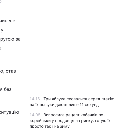
о
ичинене
 у
другою за
в
ю, став
я без
14:16
Три яблука сховалися серед птахів:
на їх пошуки дають лише 11 секунд
 ситуацію
14:05
Випросила рецепт кабачків по-
корейськи у продавця на ринку: готую їх
просто так і на зиму