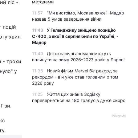
ий ліс -
методами
11:57
"Ми вистоїмо, Москва ляже": Мадяр
назвав 5 умов завершення війни
г подій
11:43
У Геленджику знищено позицію
оту хвилі
С-400, з якої 8 серпня били по Україні, -
Мадяр
11:40
Дві океанічні аномалії можуть
вплинути на зиму 2026–2027 років у Європі
а - трохи
нуло" у
11:38
Новий фільм Marvel б’є рекорд за
рекордом - він уже став головним хітом
2026 року
11:25
Життя цих знаків Зодіаку
перевернеться на 180 градусів дуже скоро
Гізи.
Реклама
кс
ту.