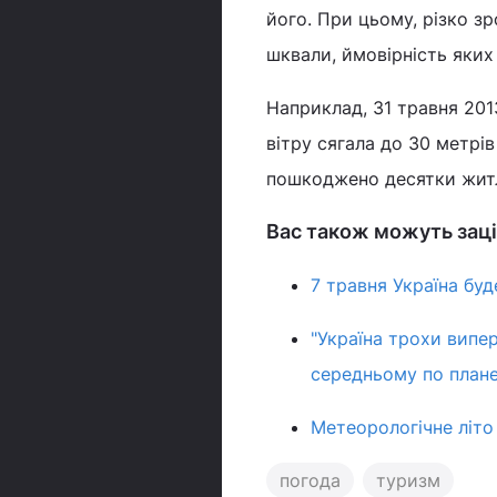
його. При цьому, різко з
шквали, ймовірність яких
Наприклад, 31 травня 20
вітру сягала до 30 метрів
пошкоджено десятки житл
Вас також можуть заці
7 травня Україна бу
"Україна трохи випер
середньому по планет
Метеорологічне літо
погода
туризм