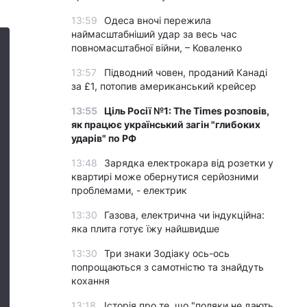
13:59
Одеса вночі пережила
наймасштабніший удар за весь час
повномасштабної війни, – Коваленко
13:57
Підводний човен, проданий Канаді
за £1, потопив американський крейсер
13:55
Ціль Росії №1: The Times розповів,
як працює український загін "глибоких
ударів" по РФ
13:48
Зарядка електрокара від розетки у
квартирі може обернутися серйозними
проблемами, - електрик
13:30
Газова, електрична чи індукційна:
яка плита готує їжу найшвидше
13:30
Три знаки Зодіаку ось-ось
попрощаються з самотністю та знайдуть
кохання
13:18
Історія про те, що "поляки не дають