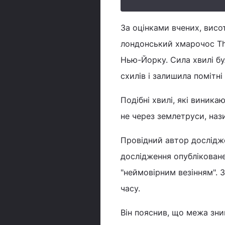
За оцінками вчених, висот
лондонський хмарочос Th
Нью-Йорку. Сила хвилі бу
схилів і залишила помітн
Подібні хвилі, які виника
не через землетруси, наз
Провідний автор дослідже
дослідження опубліковане 
"неймовірним везінням". 
часу.
Він пояснив, що межа зни