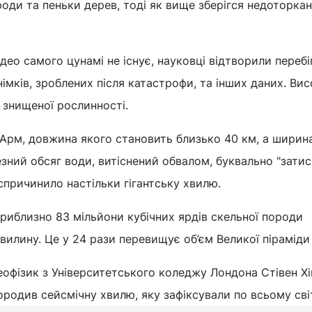
оди та пеньки дерев, тоді як вище зберігся недоторкан
део самого цунамі не існує, науковці відтворили перебі
мків, зроблених після катастрофи, та інших даних. Вис
 знищеної рослинності.
-Арм, довжина якого становить близько 40 км, а ширин
езний обсяг води, витіснений обвалом, буквально "затис
спричинило настільки гігантську хвилю.
приблизно 83 мільйони кубічних ярдів скельної породи
вилину. Це у 24 рази перевищує об’єм Великої піраміди 
еофізик з Університетського коледжу Лондона Стівен Хі
ородив сейсмічну хвилю, яку зафіксували по всьому сві