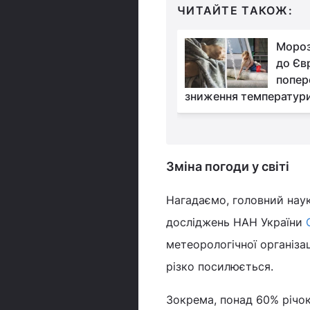
ЧИТАЙТЕ ТАКОЖ:
Метеорологічне літо
Мороз
прийшло до Києва
до Єв
раніше за норму, -
попер
зниження температури 
Зміна погоди у світі
Нагадаємо, головний наук
досліджень НАН України
метеорологічної організац
різко посилюється.
Зокрема, понад 60% річок 