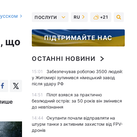
русском
RU
+21
ПОСЛУГИ
ПІДТРИМАЙТЕ НАС
, що
ОСТАННІ НОВИНИ
15:01
Забезпечував роботою 3500 людей:
у Житомирі зупинився німецький завод
після удару РФ
14:51
Пілот взявся за практично
безлюдний острів: за 50 років він змінився
 лише
до невпізнання
14:44
Окупанти почали відправляти на
штурм танки з активним захистом від FPV-
дронів