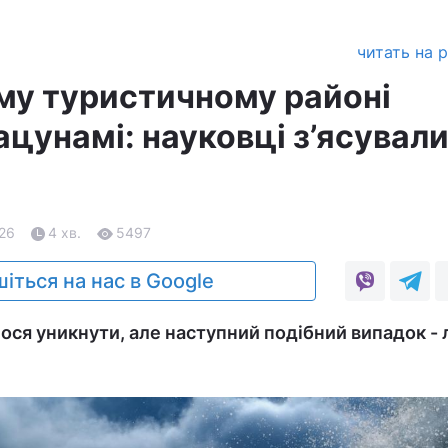
читать на 
му туристичному районі
цунамі: науковці з’ясували
.26
4 хв.
5497
іться на нас в Google
ося уникнути, але наступний подібний випадок -