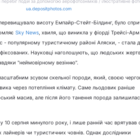
 перебіг подій за допомогою аерофотознімків / ілюстративне фот
ua.depositphotos.com
 перевищувало висоту Емпайр-Стейт-Білдинг, було спр
домляє
Sky News
, хвиля, що виникла у фіорді Трейсі-Арм
сс - популярному туристичному районі Аляски, - стала 
афіксованих. Науковці наголошують, що людських жерт
вдяки "неймовірному везінню".
масштабним зсувом скельної породи, який, своєю черго
вика через потепління клімату. Саме льодовик раніше
рський масив, але після його танення порода залишилас
у 10 серпня минулого року, і лише ранній час врятував
их лайнерів чи туристичних човнів. Однак дослідники