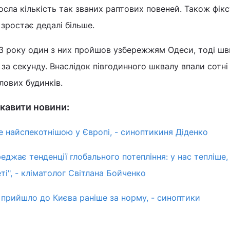
росла кількість так званих раптових повеней. Також фік
 зростає дедалі більше.
13 року один з них пройшов узбережжям Одеси, тоді шв
 за секунду. Внаслідок півгодинного шквалу впали сотні
ових будинків.
кавити новини:
де найспекотнішою у Європі, - синоптикиня Діденко
еджає тенденції глобального потепління: у нас тепліше, 
і", - кліматолог Світлана Бойченко
 прийшло до Києва раніше за норму, - синоптики