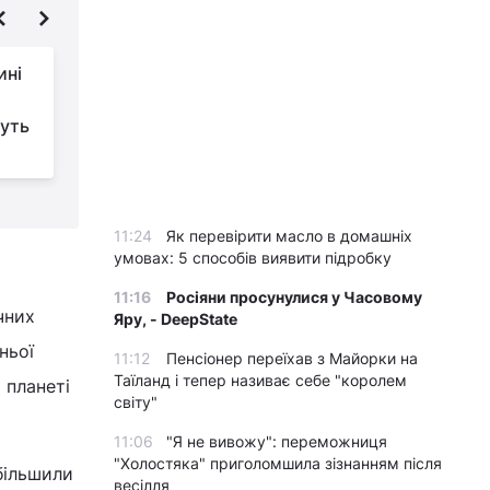
ині
Метеорологічне літо
прийшло до Києва
дуть
раніше за норму, -
синоптики
з
11:24
Як перевірити масло в домашніх
умовах: 5 способів виявити підробку
11:16
Росіяни просунулися у Часовому
чних
Яру, - DeepState
ньої
11:12
Пенсіонер переїхав з Майорки на
Таїланд і тепер називає себе "королем
 планеті
світу"
11:06
"Я не вивожу": переможниця
"Холостяка" приголомшила зізнанням після
збільшили
весілля