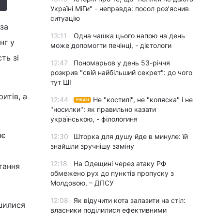
Україні МіГи" - неправда: посол роз’яснив
ситуацію
 за
13:11
Одна чашка цього напою на день
нг у
може допомогти печінці, - дієтологи
ть зі
12:47
Пономарьов у день 53-річчя
розкрив "свій найбільший секрет": до чого
тут ШІ
итів, а
12:44
Не "костилі", не "коляска" і не
УНІАН
"носилки": як правильно казати
українською, - філологиня
иє
12:30
Шторка для душу йде в минуле: їй
знайшли зручнішу заміну
12:18
На Одещині через атаку РФ
тання
обмежено рух до пунктів пропуску з
Молдовою, – ДПСУ
12:08
Як відучити кота залазити на стіл:
ишилися
власники поділилися ефективними