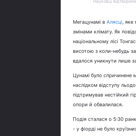
Науковці відтворили
Мегацунамі в
Алясці
, яке
змінами клімату. Як пові
національному лісі Тонга
висотою з коли-небудь з
вдалося уникнути лише за
Цунамі було спричинене 
наслідком відступу льодо
підтримував нестійкий гі
опори й обвалилася.
Подія сталася о 5:30 ранк
- у фіорді не було круїзн