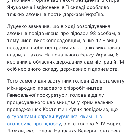
у злочинній організації екс-президента Віктора
Януковича і здійсненні в її складі особливо
тяжких злочинів проти держави Україна.
Луценко зазначив, що в ході розслідування
злочинів повідомлено про підозри 98 особам, в
тому числі високопосадовцям, з них 12 - вищі
посадові особи центральних органів виконавчої
влади, а також Національного банку України, 6
керівників обласних державних адміністрацій, 14
осіб керівного складу державних підприємств.
Того самого дня заступник голови Департаменту
міжнародно-правового співробітництва
Генеральної прокуратури, голова відділу
процесуального керівництва у кримінальних
провадженнях Костянтин Кулик повідомив, що
фігурантами справи Курченка, яким ГПУ
оголосила про підозру
, є екс-голова АПУ Борис
Ложкін, екс-голова Нацбанку Валерія Гонтарева,