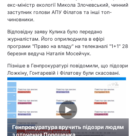
екс-міністр екології Микола Злочевський, чинний
заступник голови АПУ Філатов та інші топ-
чиновники.
Відповідну заяву Кулика було передано
журналістам. Його оприлюднила в ефірі
програми "Право на владу" на телеканалі "1+1" 28
березня ведуча Наталія Мосейчук.
Пізніше в Генпрокуратурі повідомили, що підозри
Ложкіну, Гонтаревій і Філатову були скасовані.
Генпрокуратура вручить підозри людям
з оточення Порошенка