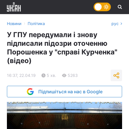
›
Новини
Політика
рус
У ГПУ передумали і знову
підписали підозри оточенню
Порошенка у "справі Курченка"
(відео)
16:37, 22.04.19
5 хв.
5263
Підпишіться на нас в Google