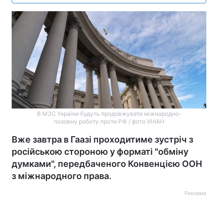
В МЗС України будуть продовжувати міжнародно-
позовну роботу проти РФ / фото УНІАН
Вже завтра в Гаазі проходитиме зустріч з
російською стороною у форматі "обміну
думками", передбаченого Конвенцією ООН
з міжнародного права.
Реклама