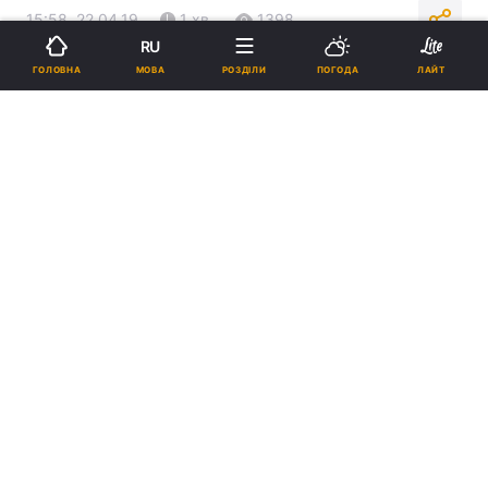
15:58, 22.04.19
1 хв.
1398
RU
МОВА
ГОЛОВНА
РОЗДІЛИ
ПОГОДА
ЛАЙТ
Підпишіться на нас в Google
Тереза Мей / фото REUTERS
Британський прем'єр привітала
Зеленського з успішним результатом на
виборах.
Реклама