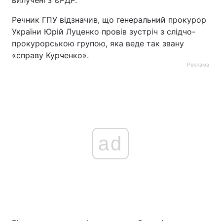
вилучені з ЄРДР.
Тема оформлення
Речник ГПУ відзначив, що генеральний прокурор
України Юрій Луценко провів зустріч з слідчо-
прокурорською групою, яка веде так звану
«справу Курченко».
Реклама
ad