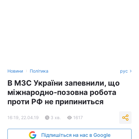
›
Новини
Політика
рус
В МЗС України запевнили, що
міжнародно-позовна робота
проти РФ не припиниться
16:19, 22.04.19
3 хв.
1617
Підпишіться на нас в Google