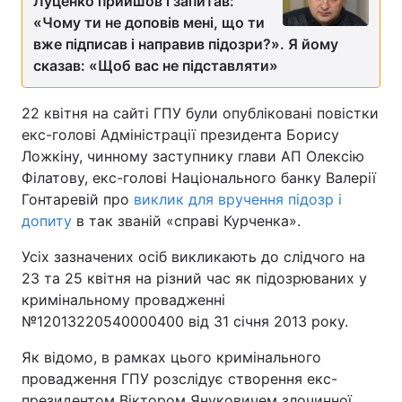
Луценко прийшов і запитав:
«Чому ти не доповів мені, що ти
вже підписав і направив підозри?». Я йому
сказав: «Щоб вас не підставляти»
22 квітня на сайті ГПУ були опубліковані повістки
екс-голові Адміністрації президента Борису
Ложкіну, чинному заступнику глави АП Олексію
Філатову, екс-голові Національного банку Валерії
Гонтаревій про
виклик для вручення підозр і
допиту
в так званій «справі Курченка».
Усіх зазначених осіб викликають до слідчого на
23 та 25 квітня на різний час як підозрюваних у
кримінальному провадженні
№12013220540000400 від 31 січня 2013 року.
Як відомо, в рамках цього кримінального
провадження ГПУ розслідує створення екс-
президентом Віктором Януковичем злочинної