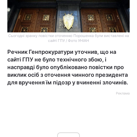
Сьогодні зранку повістки оточенню Порошенка були виставлені на
сайті ГПУ / Фото УНІАН
Речник Генпрокуратури уточнив, що на
сайті ГПУ не було технічного збою, і
насправді було опубліковано повістки про
виклик осіб з оточення чинного президента
для вручення їм підозр у вчиненні злочинів.
Реклама