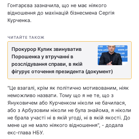
Гонтарєва зазначила, що не має ніякого
відношення до махінацій бізнесмена Сергія
Курченка.
ЧИТАЙТЕ ТАКОЖ
Прокурор Кулик звинуватив
Порошенка у втручанні в
розслідування справи, в якій
фігурує оточення президента (документ)
"Це взагалі, крім як політично мотивованим, ніяк
неможливо назвати. Тому що я не те, що з
Януковичем або Курченком ніколи не бачилася,
або з Арбузовим ніколи не була знайома, я ніколи
не брала участі ні в якій угоді, ні в якій якості. До
мене це не мало ніякого відношення", - додала
екс-глава НБУ.