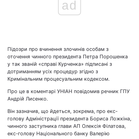
ad
Головна
Війна
Україна
Політика
Підозри про вчинення злочинів особам з
Економіка
Світ
оточення чинного президента Петра Порошенка
у так званій «справі Курченка» підписані з
Спорт
Наука
дотриманням усіх процедур згідно з
Кримінальним процесуальним кодексом.
Техно і зв'язок
Лайт
Про це в коментарі УНІАН повідомив речник ГПУ
Зброя
Інциденти
Андрій Лисенко.
Здоров'я
Туризм
Він зазначив, що йдеться, зокрема, про екс-
голову Адміністрації президента Бориса Ложкіна,
Цікавинки
Погода
чинного заступника глави АП Олексія Філатова,
екс-голову Національного банку Валерію
Екологія
Регіони