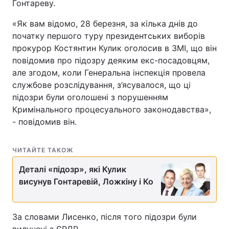
Гонтареву.
Лонгріди
«Як вам відомо, 28 березня, за кілька днів до
початку першого туру президентських виборів
прокурор Костянтин Кулик оголосив в ЗМІ, що він
Відео з Youtube
Статті
повідомив про підозру деяким екс-посадовцям,
Інтерв'ю
Думки
але згодом, коли Генеральна інспекція провела
службове розслідування, з’ясувалося, що ці
Архів
Вакансії
підозри були оголошені з порушенням
Кримінального процесуального законодавства»,
Контакти
- повідомив він.
Послуги
ЧИТАЙТЕ ТАКОЖ
Деталі «підозр», які Кулик
висунув Гонтаревій, Ложкіну і Ко
За словами Лисенко, після того підозри були