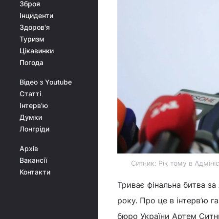
Зброя
Інциденти
Здоров'я
Туризм
Цікавинки
Погода
Відео з Youtube
Статті
Інтерв'ю
Думки
Лонгріди
Архів
Вакансії
Ситник: Рік тому в Адміні
Контакти
Триває фінальна битва за 
року. Про це в інтерв’ю га
бюро України Артем Ситн