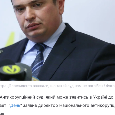
страції президента вважали, що такий суд нам не потрібен / Фот
Антикорупційний суд, який може з’явитись в Україні до 
зеті "
День
" заявив директор Національного антикорупц
ик.