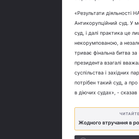
«Результати діяльності Н
Антикорупційний суд. У м
суд, і далі практика це л
некорумпованою, а незале
триває фінальна битва за 
президента взагалі вважал
суспільства і західних па
потрібен такий суд, а пр
в діючих судах», - сказав
ЧИТАЙТ
Жодного втручання в ро