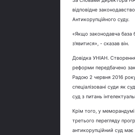
За словами директора НА
відповідне законодавство
Антикорупційного суду.
«Якщо законодавча база б
з’явитися», - сказав він.
Довідка УНІАН. Створенн
реформи передбачено зак
Радою 2 червня 2016 року
спеціалізовані суди як су
суд з питань інтелектуал
Крім того, у меморандум
третього перегляду прог
антикорупційний суд має 