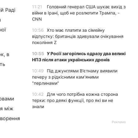
11:21
Головний генерал США шукає вихід з
й Раді
війни в Ірані, щоб не розлютити Трампа, -
CNN
й
ної
10:56
Хто має платити за сімейну
відпустку: британців здивували очікування
покоління Z
10:55
У Росії загорілись одразу два великі
к, в
НПЗ після атаки українських дронів
ть
10:49
Під джунглями В'єтнаму виявили
печеру з рідкісними кам'яними
"перлинами"
10:42
Для чого потрібна кожна сторона
ловами
терки: про деякі функції, про які ви не
знали
ія між
творення
Реклама