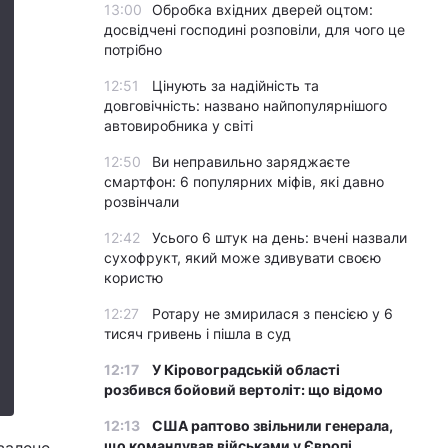
13:00
Обробка вхідних дверей оцтом:
досвідчені господині розповіли, для чого це
потрібно
12:51
Цінують за надійність та
довговічність: названо найпопулярнішого
автовиробника у світі
12:50
Ви неправильно заряджаєте
смартфон: 6 популярних міфів, які давно
розвінчали
12:42
Усього 6 штук на день: вчені назвали
сухофрукт, який може здивувати своєю
користю
12:27
Ротару не змирилася з пенсією у 6
тисяч гривень і пішла в суд
12:17
У Кіровоградській області
розбився бойовий вертоліт: що відомо
12:13
США раптово звільнили генерала,
що командував військами у Європі