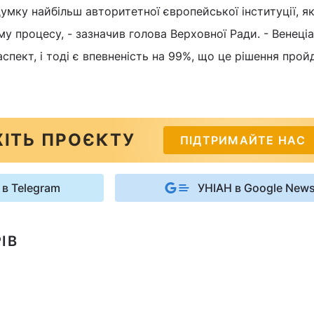
ку найбільш авторитетної європейської інституції, я
му процесу, - зазначив голова Верховної Ради. - Венеці
аспект, і тоді є впевненість на 99%, що це рішення прой
ІТЬ ПРОЄКТУ
ПІДТРИМАЙТЕ НАС
 в Telegram
УНІАН в Google New
ІВ