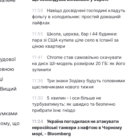
валене
11:59
Навіщо досвідчені господині кладуть
фольгу в холодильник: простий домашній
лайфхак
11:55
Школа, церква, бар і 44 будинки:
пара зі США купила ціле село в Іспанії за
ціною квартири
11:41
Chrome став самовільно скачувати
удової
на диск ШІ-модель розміром 20 ГБ: як його
ховною
зупинити
щі
11:36
Три знаки Зодіаку будуть головними
щасливчиками нового тижня
: Вищий
11:30
5 хвилин - і оси більше не
турбуватимуть: як швидко та безпечно
прибрати їхнє гніздо
сумками
11:24
Україна погодилася не атакувати
тому, що
неросійські танкери з нафтою в Чорному
морі, - Bloomberg