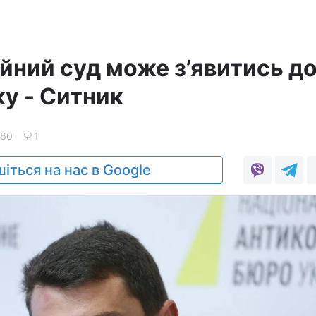
йний суд може з’явитись д
ку - Ситник
60
1
іться на нас в Google