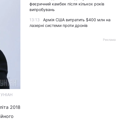
феєричний камбек після кількох років
випробувань
13:13
Армія США витратить $400 млн на
лазерні системи проти дронів
Реклама
о УНІАН
літа 2018
ійного