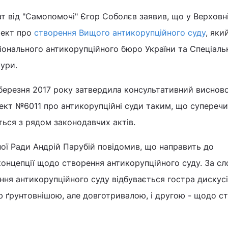
т від "Самопомочі" Єгор Соболєв заявив, що у Верховні
оект про
створення Вищого антикорупційного суду
, яки
онального антикорупційного бюро України та Спеціаль
ури.
березня 2017 року затвердила консультативний висново
ект №6011 про антикорупційні суди таким, що суперечи
ться з рядом законодавчих актів.
ої Ради Андрій Парубій повідомив, що направить до
і концепції щодо створення антикорупційного суду. За с
ння антикорупційного суду відбувається гостра дискус
ю ґрунтовнішою, але довготривалою, і другою - щодо с