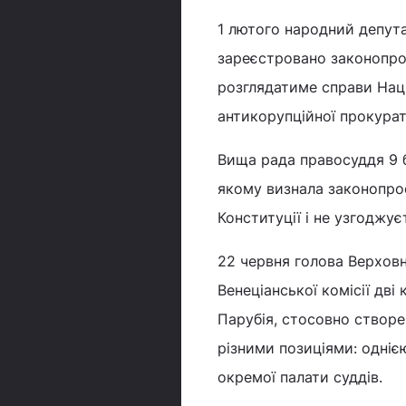
1 лютого народний депута
зареєстровано законопр
розглядатиме справи Наці
антикорупційної прокурат
Вища рада правосуддя 9 
якому визнала законопро
Конституції і не узгоджує
22 червня голова Верховн
Венеціанської комісії дв
Парубія, стосовно створе
різними позиціями: одніє
окремої палати суддів.