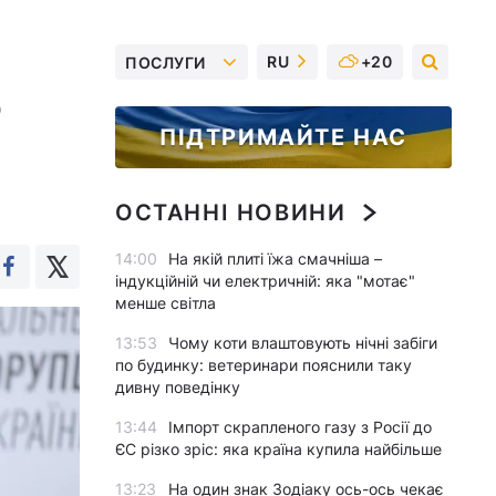
RU
+20
ПОСЛУГИ
о
ПІДТРИМАЙТЕ НАС
ОСТАННІ НОВИНИ
14:00
На якій плиті їжа смачніша –
індукційній чи електричній: яка "мотає"
менше світла
13:53
Чому коти влаштовують нічні забіги
по будинку: ветеринари пояснили таку
дивну поведінку
13:44
Імпорт скрапленого газу з Росії до
ЄС різко зріс: яка країна купила найбільше
13:23
На один знак Зодіаку ось-ось чекає