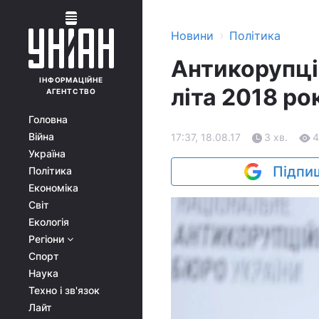
›
Новини
Політика
Антикорупці
ІНФОРМАЦІЙНЕ
літа 2018 ро
АГЕНТСТВО
Головна
Війна
17:37, 18.08.17
3 хв.
4
Україна
Підпиш
Політика
Економіка
Світ
Екологія
Регіони
Спорт
Наука
Техно і зв'язок
Лайт