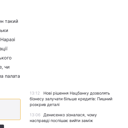
ен такий
льки
 Наразі
ації
ького
е, чи
ма палата
13:12
Нові рішення Нацбанку дозволять
бізнесу залучати більше кредитів: Пишний
розкрив деталі
13:06
Денисенко зізналася, чому
насправді поспішає вийти заміж