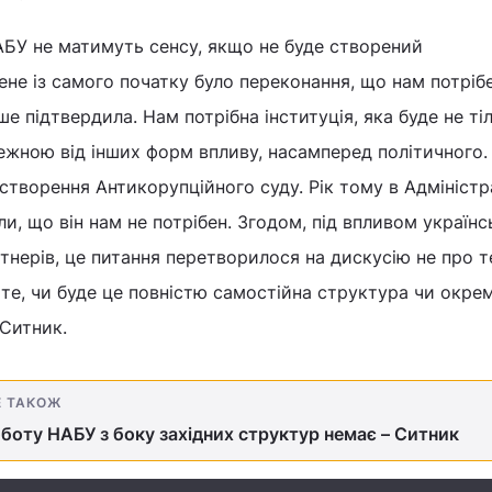
АБУ не матимуть сенсу, якщо не буде створений
ене із самого початку було переконання, що нам потріб
ише підтвердила. Нам потрібна інституція, яка буде не ті
жною від інших форм впливу, насамперед політичного.
створення Антикорупційного суду. Рік тому в Адміністр
и, що він нам не потрібен. Згодом, під впливом українс
ртнерів, це питання перетворилося на дискусію не про т
о те, чи буде це повністю самостійна структура чи окре
 Ситник.
Е ТАКОЖ
боту НАБУ з боку західних структур немає – Ситник