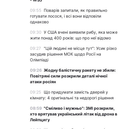
09:55
Поварів запитали, як правильно
готувати лосося, і всі вони відповіли
однаково
09:30
У США вчені виявили рибу, яка може
жити понад 400 років: що про неї відомо
09:27
"Цій людині не місце тут": Усик різко
засудив рішення МОК щодо Росії на
Олімпіаді
09:26
Жодну балістичну ракету не збили:
Повітряні сили розкрили деталі нічної
атаки росіян
09:25
Що придумати замість дверей у
кімнату: 4 оригінальні та недорогі рішення
08:59
"Сміливо і мужньо": ЗМІ розкрили,
хто врятував український літак від дрона в
Лейпцигу