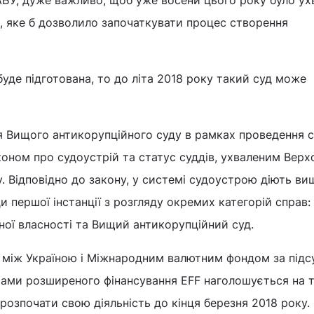
БУ, дуже важливо, щоб уже восени цього року було ух
, яке б дозволило започаткувати процес створення
уде підготована, то до літа 2018 року такий суд може
я Вищого антикорупційного суду в рамках проведення с
оном про судоустрій та статус суддів, ухваленим Вер
. Відповідно до закону, у системі судоустрою діють ви
ди першої інстанції з розгляду окремих категорій справ
ьної власності та Вищий антикорупційний суд.
і між Україною і Міжнародним валютним фондом за під
рами розширеного фінансування EFF наголошується на 
розпочати свою діяльність до кінця березня 2018 року.