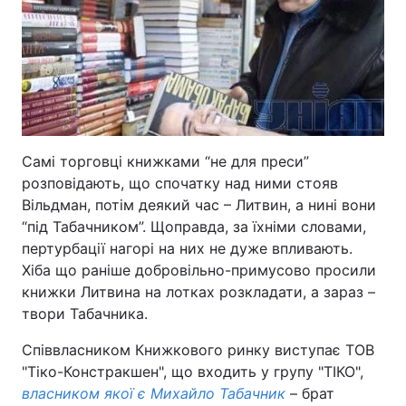
Самі торговці книжками “не для преси”
розповідають, що спочатку над ними стояв
Вільдман, потім деякий час – Литвин, а нині вони
“під Табачником”. Щоправда, за їхніми словами,
пертурбації нагорі на них не дуже впливають.
Хіба що раніше добровільно-примусово просили
книжки Литвина на лотках розкладати, а зараз –
твори Табачника.
Співвласником Книжкового ринку виступає ТОВ
"Тіко-Констракшен", що входить у групу "ТІКО",
власником якої є Михайло Табачник
– брат