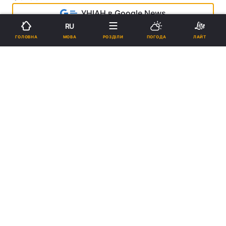
УНІАН в Google News
RU
МОВА
ГОЛОВНА
РОЗДІЛИ
ПОГОДА
ЛАЙТ
Чи спростує справа кримчанина
Гриценка вибірковість
українського правосуддя?