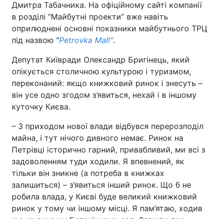
Дмитра Табачника. На офіційному сайті компанії
в розділі “Майбутні проекти” вже навіть
оприлюднені основні показники майбутнього ТРЦ
під назвою "
Petrovka Mall"
.
Депутат Київради Олександр Бригінець, який
опікується столичною культурою і туризмом,
переконаний: якщо книжковий ринок і знесуть –
він усе одно згодом з’явиться, нехай і в іншому
куточку Києва.
– З приходом нової влади відбувся перерозподіл
майна, і тут нічого дивного немає. Ринок на
Петрівці історично гарний, привабливий, ми всі з
задоволенням туди ходили. Я впевнений, як
тільки він зникне (а потреба в книжках
залишиться) – з’явиться інший ринок. Що б не
робила влада, у Києві буде великий книжковий
ринок у тому чи іншому місці. Я пам’ятаю, ходив