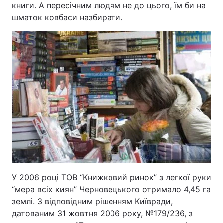
книги. А пересічним людям не до цього, їм би на
шматок ковбаси назбирати.
У 2006 році ТОВ “Книжковий ринок” з легкої руки
“мера всіх киян” Черновецького отримало 4,45 га
землі. З відповідним рішенням Київради,
датованим 31 жовтня 2006 року, №179/236, з