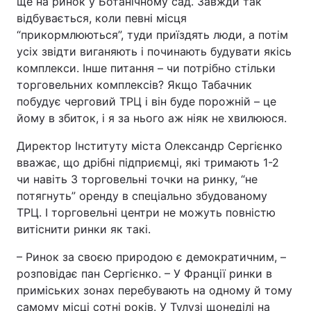
ще на ринок у Ботанічному сад. Завжди так
відбувається, коли певні місця
“прикормлюються”, туди приїздять люди, а потім
усіх звідти виганяють і починають будувати якісь
комплекси. Інше питання – чи потрібно стільки
торговельних комплексів? Якщо Табачник
побудує черговий ТРЦ і він буде порожній – це
йому в збиток, і я за нього аж ніяк не хвилююся.
Директор Інституту міста Олександр Сергієнко
вважає, що дрібні підприємці, які тримають 1-2
чи навіть 3 торговельні точки на ринку, “не
потягнуть” оренду в спеціально збудованому
ТРЦ. І торговельні центри не можуть повністю
витіснити ринки як такі.
– Ринок за своєю природою є демократичним, –
розповідає пан Сергієнко. – У Франції ринки в
приміських зонах перебувають на одному й тому
самому місці сотні років. У Тулузі щонеділі на