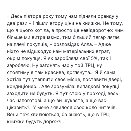
– Десь півтора року тому нам підняли оренду у
два рази – і пішли вгору ціни на книжки. Не тому,
що я цього хотіла, а просто це невідаоротно: чим
більше ми витрачаємо, тим більший тягар лягає
на плечі покупців, – розповідає Алла. – Адже
ніхто не відшкодує нам матеріальних втрат,
окрім покупця. Я як заробляла свої 5%, так і
заробляю. Ну загонять нас у той ТРЦ, ну
стоятиму я там красива, доглянута... Я й сама
хотіла тут утеплити своє місце, поставити двері,
кондиціонер... Але зрозуміла: випадкові покупці
заходити не будуть. Я тут стою у проході, весь
час напоготові: а що ви шукаєте, а що вас
цікавить?.. У мене з’явилося своє коло читачів.
Вони теж хвилюються, бо знають, що в ТРЦ
книжки будуть дорожчі.