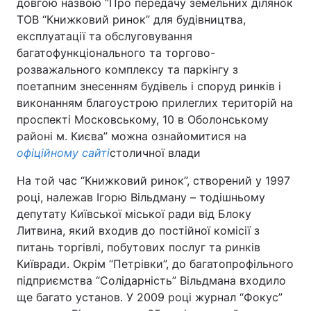
довгою назвою “Про передачу земельних ділянок
ТОВ “Книжковий ринок” для будівництва,
експлуатації та обслуговування
багатофункціонального та торгово-
розважального комплексу та паркінгу з
поетапним знесенням будівель і споруд ринків і
виконанням благоустрою прилеглих територій на
проспекті Московському, 10 в Оболонському
районі м. Києва” можна ознайомитися на
офіційному сайті
столичної влади
На той час “Книжковий ринок”, створений у 1997
році, належав Ігорю Вільдману – тодішньому
депутату Київської міської ради від Блоку
Литвина, який входив до постійної комісії з
питань торгівлі, побутових послуг та ринків
Київради. Окрім “Петрівки”, до багатопрофільного
підприємства “Солідарність” Вільдмана входило
ще багато установ. У 2009 році журнал “Фокус”