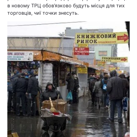
в новому ТРЦ обов’язково будуть місця для тих
торговців, чиї точки знесуть.
Головна
Війна
Україна
Політика
Економіка
Світ
Спорт
Наука
Техно і зв'язок
Лайт
Зброя
Інциденти
Здоров'я
Туризм
Цікавинки
Погода
Екологія
Регіони