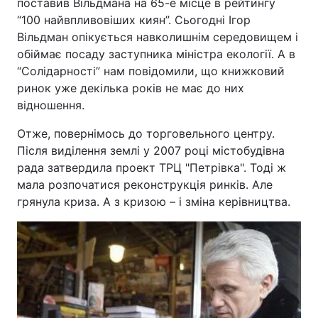
поставив Вільдмана на 65-е місце в рейтингу
“100 найвпливовіших киян”. Сьогодні Ігор
Вільдман опікується навколишнім середовищем і
обіймає посаду заступника міністра екології. А в
“Солідарності” нам повідомили, що книжковий
ринок уже декілька років не має до них
відношення.
Отже, повернімось до торговельного центру.
Після виділення землі у 2007 році містобудівна
рада затвердила проект ТРЦ "Петрівка". Тоді ж
мала розпочатися реконструкція ринків. Але
грянула криза. А з кризою – і зміна керівництва.