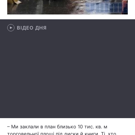
Лонгріди
ВІДЕО ДНЯ
Відео з Youtube
Статті
Інтерв'ю
Думки
Архів
Вакансії
Контакти
Послуги
– Ми заклали в план близько 10 тис. кв. м
торговельної площі під диски й книги. Ті, хто