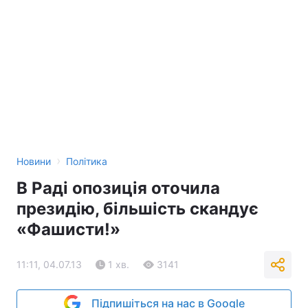
›
Новини
Політика
В Раді опозиція оточила
президію, більшість скандує
«Фашисти!»
11:11, 04.07.13
1 хв.
3141
Підпишіться на нас в Google