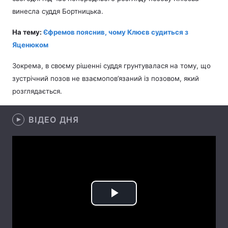
винесла суддя Бортницька.
На тему:
Єфремов пояснив, чому Клюєв судиться з
Головна
Війна
Яценюком
Зокрема, в своєму рішенні суддя грунтувалася на тому, що
Україна
Політика
зустрічний позов не взаємопов’язаний із позовом, який
Економіка
Світ
розглядається.
Спорт
Наука
ВІДЕО ДНЯ
Техно і зв'язок
Лайт
Зброя
Інциденти
Здоров'я
Туризм
Цікавинки
Погода
Play
Екологія
Регіони
Video