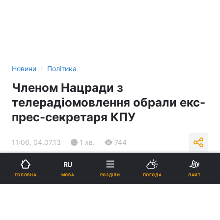
›
Новини
Політика
Членом Нацради з
телерадіомовлення обрали екс-
прес-секретаря КПУ
11:06, 04.07.13
1 хв.
744
RU
Підпишіться на нас в Google
МОВА
ГОЛОВНА
РОЗДІЛИ
ПОГОДА
ЛАЙТ
Георгієвську обрали членом Нацради з телерадіомовлення / Фото :
Дуся