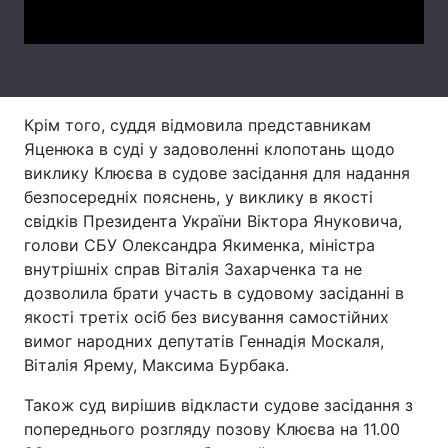
Лонгріди
Відео з Youtube
Статті
Крім того, суддя відмовила представникам
Інтерв'ю
Думки
Яценюка в суді у задоволенні клопотань щодо
виклику Клюєва в судове засідання для надання
Архів
Вакансії
безпосередніх пояснень, у виклику в якості
свідків Президента України Віктора Януковича,
Контакти
голови СБУ Олександра Якименка, міністра
внутрішніх справ Віталія Захарченка та не
Послуги
дозволила брати участь в судовому засіданні в
якості третіх осіб без висування самостійних
вимог народних депутатів Геннадія Москаля,
Віталія Ярему, Максима Бурбака.
Також суд вирішив відкласти судове засідання з
попереднього розгляду позову Клюєва на 11.00