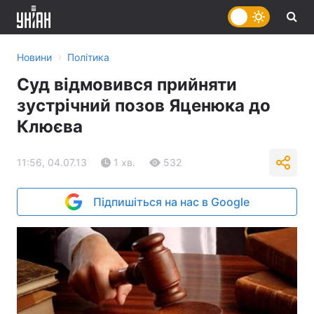
›
Новини
Політика
Суд відмовився прийняти
зустрічний позов Яценюка до
Клюєва
11:56, 04.07.13
1 хв.
532
Підпишіться на нас в Google