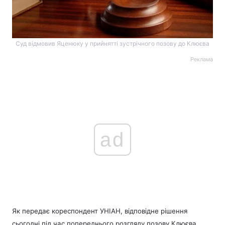
Суд відмовив Яценюку у прийнятті зустрічного позову до Клюєва
Реклама
ad
Як передає кореспондент УНІАН, відповідне рішення
сьогодні під час попереднього розгляду позову Клюєва