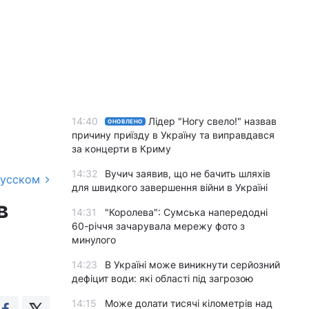
14:40
Лідер "Ногу свело!" назвав
ОНОВЛЕНО
причину приїзду в Україну та виправдався
за концерти в Криму
14:32
Вучич заявив, що не бачить шляхів
русском
для швидкого завершення війни в Україні
в
14:31
"Королева": Сумська напередодні
60-річчя зачарувала мережу фото з
минулого
14:23
В Україні може виникнути серйозний
дефіцит води: які області під загрозою
14:15
Може долати тисячі кілометрів над