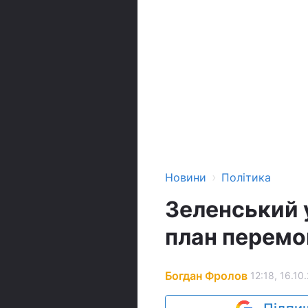
›
Новини
Політика
Зеленський 
план перемог
Богдан Фролов
12:18, 16.10