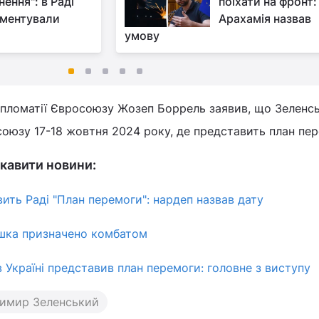
ення": в Раді
поїхати на фронт:
ментували
Арахамія назвав
умову
дипломатії Євросоюзу Жозеп Боррель заявив, що Зеленс
союзу 17-18 жовтня 2024 року, де представить план пер
кавити новини:
ить Раді "План перемоги": нардеп назвав дату
яшка призначено комбатом
 Україні представив план перемоги: головне з виступу
имир Зеленський