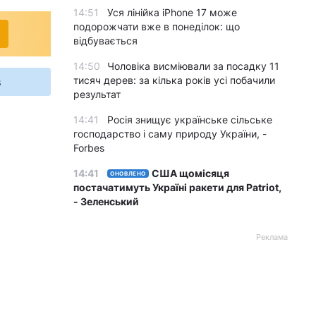
14:51
Уся лінійка iPhone 17 може
подорожчати вже в понеділок: що
відбувається
14:50
Чоловіка висміювали за посадку 11
тисяч дерев: за кілька років усі побачили
s
результат
14:41
Росія знищує українське сільське
господарство і саму природу України, -
Forbes
14:41
США щомісяця
ОНОВЛЕНО
постачатимуть Україні ракети для Patriot,
- Зеленський
Реклама