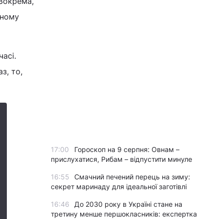
 Зокрема,
пному
часі.
з, то,
17:00
Гороскоп на 9 серпня: Овнам –
прислухатися, Рибам – відпустити минуле
16:55
Смачний печений перець на зиму:
секрет маринаду для ідеальної заготівлі
16:46
До 2030 року в Україні стане на
третину менше першокласників: експертка