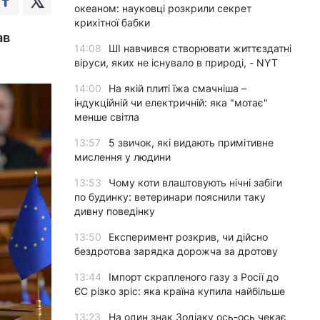
океаном: науковці розкрили секрет
крихітної бабки
ав
14:08
ШІ навчився створювати життєздатні
віруси, яких не існувало в природі, - NYT
14:00
На якій плиті їжа смачніша –
індукційній чи електричній: яка "мотає"
менше світла
13:57
5 звичок, які видають примітивне
мислення у людини
13:53
Чому коти влаштовують нічні забіги
по будинку: ветеринари пояснили таку
дивну поведінку
13:50
Експеримент розкрив, чи дійсно
бездротова зарядка дорожча за дротову
13:44
Імпорт скрапленого газу з Росії до
ЄС різко зріс: яка країна купила найбільше
13:23
На один знак Зодіаку ось-ось чекає