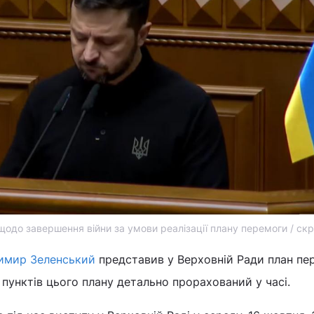
щодо завершення війни за умови реалізації плану перемоги / ск
имир Зеленський
представив у Верховній Ради план пе
 пунктів цього плану детально прорахований у часі.