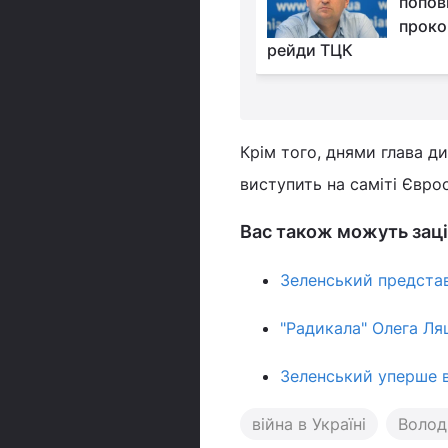
пояснили, як
поповн
примусити Росію до
проко
в щодо завершення війни
рейди ТЦК
Крім того, днями глава 
виступить на саміті Євро
Вас також можуть заці
Зеленський представ
"Радикала" Олега Л
Зеленський уперше в
війна в Україні
Волод