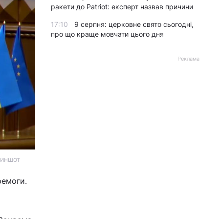
ракети до Patriot: експерт назвав причини
17:10
9 серпня: церковне свято сьогодні,
про що краще мовчати цього дня
Реклама
риншот
ремоги.