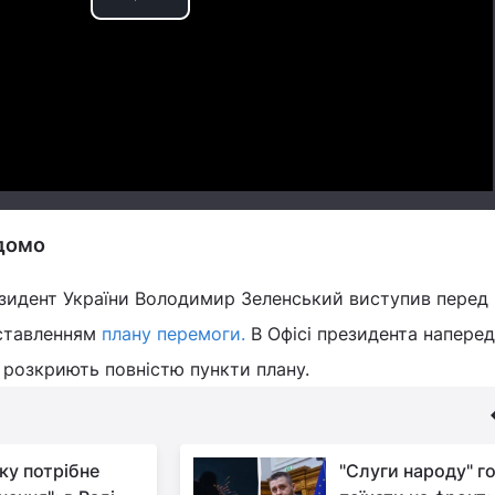
Play
Video
ідомо
езидент України Володимир Зеленський виступив перед
ставленням
плану перемоги.
В Офісі президента наперед
 розкриють повністю пункти плану.
ку потрібне
"Слуги народу" го