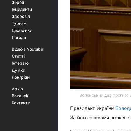
Зброя
Інциденти
Здоров'я
Туризм
Цікавинки
Погода
Відео з Youtube
Статті
Інтерв'ю
Думки
Лонгріди
Архів
Зеленський дав прогноз 
Вакансії
Контакти
Президент України
Волод
За його словами, кожен з