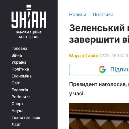
›
Новини
Політика
Зеленський 
ІНФОРМАЦІЙНЕ
завершити в
АГЕНТСТВО
Головна
Марта Гичко
Війна
12:19, 16.10.24
Україна
Підпиш
Політика
Економіка
Світ
Президент наголосив, 
Екологія
у часі.
Регіони
Спорт
Наука
Техно і зв'язок
Лайт