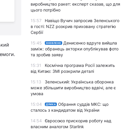
обуритися кількістю
виробництво ракет: експерт сказав, що для
заброньованих:
цього потрібно
нардеп назвав можливу причину
в
15:57
Навіщо Вучич запросив Зеленського
в гості: NZZ розкрив приховану стратегію
Сербії
15:45
Денисенко вдруге вийшла
ОНОВЛЕНО
ький
заміж: обранець акторки опублікував фото
емоги.
та зробив заяву
15:31
Космічна програма Росії залежить
від Китаю: ЗМІ розкрили деталі
15:13
Зеленський: Українська оборонка
може збільшити виробництво вдвічі, але є
умова
15:04
Обрання суддів МКС: що
ДУМКА
сталось з кандидатом від України
14:54
Євросоюз прискорив роботу над
власним аналогом Starlink