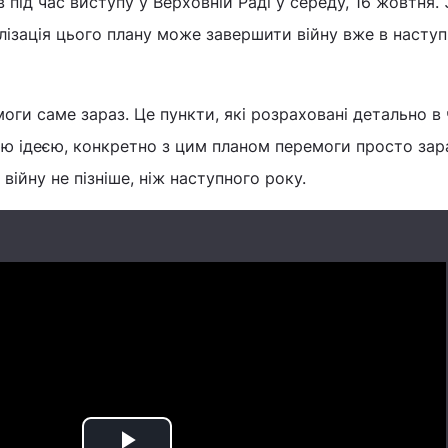
 під час виступу у Верховній Раді у середу, 16 жовтня.
лізація цього плану може завершити війну вже в насту
оги саме зараз. Це пункти, які розраховані детально в 
ю ідеєю, конкретно з цим планом перемоги просто зара
ійну не пізніше, ніж наступного року.