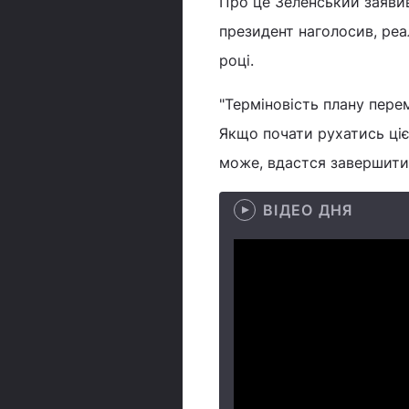
Про це Зеленський заявив
президент наголосив, реа
році.
"Терміновість плану перем
Якщо почати рухатись ціє
може, вдастся завершити в
ВІДЕО ДНЯ