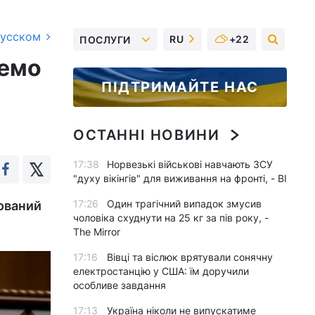
русском
RU
+22
ПОСЛУГИ
жемо
ПІДТРИМАЙТЕ НАС
ОСТАННІ НОВИНИ
17:38
Норвезькі військові навчають ЗСУ
"духу вікінгів" для виживання на фронті, - BI
17:26
Один трагічний випадок змусив
хований
чоловіка схуднути на 25 кг за пів року, -
The Mirror
17:16
Вівці та віслюк врятували сонячну
електростанцію у США: їм доручили
особливе завдання
17:13
Україна ніколи не випускатиме