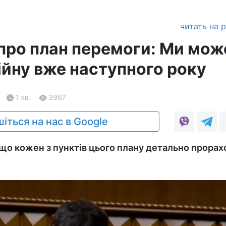
читать на 
про план перемоги: Ми мо
ійну вже наступного року
1 хв.
3967
іться на нас в Google
що кожен з пунктів цього плану детально прора