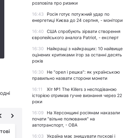
розповіла про ризики
16:43
Росія готує потужний удар по
енергетиці Києва до 24 серпня, - монітори
16:40
США спробують зірвати створення
європейського аналога Patriot, - експерт
16:30
Найкращі з найкращих: 10 найвище
оцінених критиками ігор за останні десять
років
16:30
Не "орел і решка": як українською
правильно назвати сторони монети
16:11
Хіт №1 The Killers з несподіваною
одні
історією отримав гучне визнання через 22
роки
16:09
На Херсонщині росіянам наказали
почати "вільне полювання" на
автотранспорт, - ОВА
тові
Чому Зеленський міг
16:03
Україна має знищувати пускові і