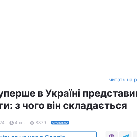
читать на 
уперше в Україні представи
и: з чого він складається
.24
4 хв.
8879
ОНОВЛЕНО