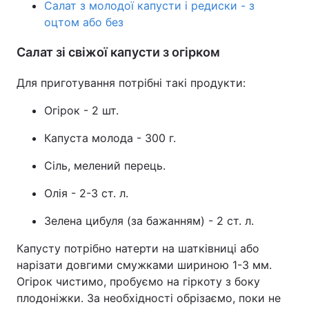
Салат з молодої капусти і редиски - з
оцтом або без
Лонгріди
Салат зі свіжої капусти з огірком
Відео з Youtube
Статті
Для приготування потрібні такі продукти:
Інтерв'ю
Думки
Огірок - 2 шт.
Архів
Вакансії
Капуста молода - 300 г.
Контакти
Сіль, мелений перець.
Послуги
Олія - 2-3 ст. л.
Зелена цибуля (за бажанням) - 2 ст. л.
Капусту потрібно натерти на шатківниці або
нарізати довгими смужками шириною 1-3 мм.
Огірок чистимо, пробуємо на гіркоту з боку
плодоніжки. За необхідності обрізаємо, поки не