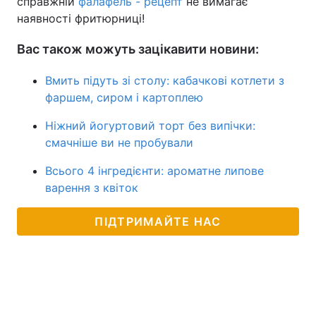
справжній
фалафель - рецепт
не вимагає
наявності фритюрниці!
Вас також можуть зацікавити новини:
Вмить підуть зі столу: кабачкові котлети з
фаршем, сиром і картоплею
Ніжний йогуртовий торт без випічки:
смачніше ви не пробували
Всього 4 інгредієнти: ароматне липове
варення з квіток
ПІДТРИМАЙТЕ НАС