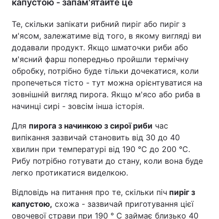
капустою - запам'ятайте це
Те, скільки запікати рибний пиріг або пиріг з
м'ясом, залежатиме від того, в якому вигляді ви
додавали продукт. Якщо шматочки риби або
м'ясний фарш попередньо пройшли термічну
обробку, потрібно буде тільки дочекатися, коли
пропечеться тісто - тут можна орієнтуватися на
зовнішній вигляд пирога. Якщо м'ясо або риба в
начинці сирі - зовсім інша історія.
Для
пирога з начинкою з сирої риби
час
випікання зазвичай становить від 30 до 40
хвилин при температурі від 190 °C до 200 °C.
Рибу потрібно готувати до стану, коли вона буде
легко протикатися виделкою.
Відповідь на питання про те, скільки піч
пиріг з
капустою,
схожа - зазвичай приготування цієї
овочевої страви при 190 ° C займає близько 40