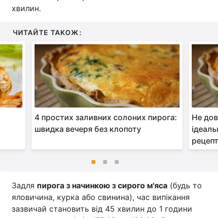
хвилин.
ЧИТАЙТЕ ТАКОЖ:
4 простих заливних солоних пирога:
Не дов
швидка вечеря без клопоту
ідеаль
рецепт
Задля
пирога з начинкою з сирого м'яса
(будь то
яловичина, курка або свинина), час випікання
зазвичай становить від 45 хвилин до 1 години