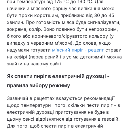
при температурі від 175 °C до 190 °C. Для
начинки з м'ясного фаршу час випікання може
бути трохи коротшим, приблизно від 30 до 45
хвилин. Про готовність м'яса буде сигналізувати,
зокрема, колір. Воно повинно бути непрозорим,
білого або коричневого/сіруватого кольору (у
випадку з червоним м'ясом). До слова, якщо
надумали готувати
м'ясний пиріг - рецепт
страви
на кефірі (перевірений і з усіма деталями!) можна
знайти на нашому сайті.
Як спекти пиріг в електричній духовці -
правила вибору режиму
Зазвичай в рецептах вказуються рекомендації
щодо температури і того, скільки пекти пиріг - в
електричній духовці приготування не буде в
цьому сенсі відрізнятися від готування в газовій.
Для того, щоб спекти пиріг в електричній