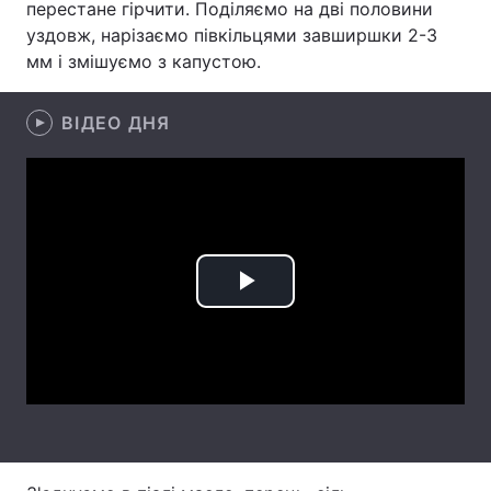
перестане гірчити. Поділяємо на дві половини
уздовж, нарізаємо півкільцями завширшки 2-3
Тема оформлення
мм і змішуємо з капустою.
ВІДЕО ДНЯ
Play
Video