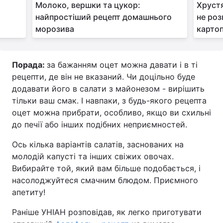
Молоко, вершки та цукор:
Хрустя
найпростіший рецепт домашнього
не роз
морозива
картоп
Порада:
за бажанням оцет можна давати і в ті
рецепти, де він не вказаний. Чи доцільно буде
додавати його в салати з майонезом - вирішить
тільки ваш смак. І навпаки, з будь-якого рецепта
оцет можна прибрати, особливо, якщо ви схильні
до печії або інших подібних неприємностей.
Ось кілька варіантів салатів, заснованих на
молодій капусті та інших свіжих овочах.
Вибирайте той, який вам більше подобається, і
насолоджуйтеся смачним блюдом. Приємного
апетиту!
Раніше УНІАН розповідав, як легко приготувати