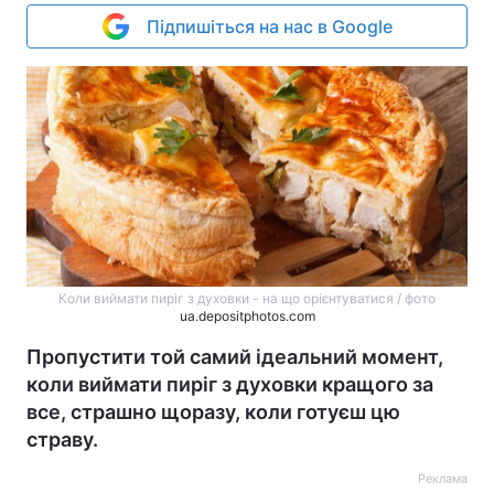
Підпишіться на нас в Google
Коли виймати пиріг з духовки - на що орієнтуватися / фото
ua.depositphotos.com
Пропустити той самий ідеальний момент,
коли виймати пиріг з духовки кращого за
все, страшно щоразу, коли готуєш цю
страву.
Реклама