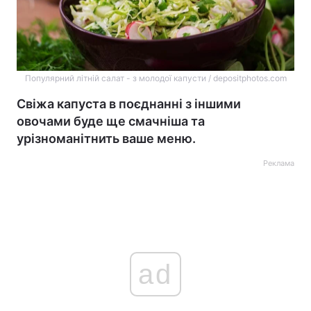
Популярний літній салат - з молодої капусти / depositphotos.com
Свіжа капуста в поєднанні з іншими
овочами буде ще смачніша та
урізноманітнить ваше меню.
Реклама
ad