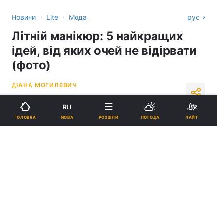
›
›
Новини
Lite
Мода
рус
Літній манікюр: 5 найкращих
ідей, від яких очей не відірвати
(фото)
ДІАНА МОГИЛЄВИЧ
13:40, 12.06.23
2 хв.
30342
RU
МОВА
ГОЛОВНА
РОЗДІЛИ
ПОГОДА
ЛАЙТ
Підпишіться на нас в Google