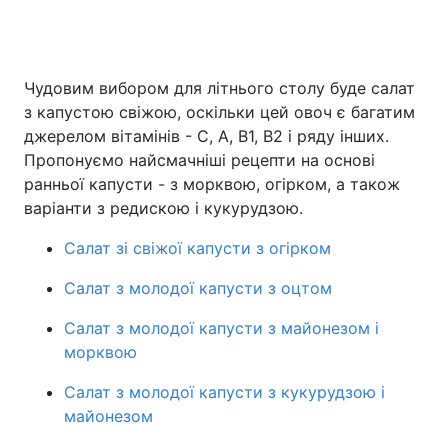
Головна
Війна
Чудовим вибором для літнього столу буде салат
з капустою свіжою, оскільки цей овоч є багатим
Україна
Політика
джерелом вітамінів - С, А, В1, В2 і ряду інших.
Пропонуємо найсмачніші рецепти на основі
Економіка
Світ
ранньої капусти - з морквою, огірком, а також
варіанти з редискою і кукурудзою.
Спорт
Наука
Салат зі свіжої капусти з огірком
Техно і зв'язок
Лайт
Салат з молодої капусти з оцтом
Зброя
Інциденти
Салат з молодої капусти з майонезом і
Здоров'я
Туризм
морквою
Салат з молодої капусти з кукурудзою і
Цікавинки
Погода
майонезом
Екологія
Регіони