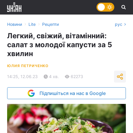
›
›
Новини
Lite
Рецепти
рус
Легкий, свіжий, вітамінний:
салат з молодої капусти за 5
хвилин
ЮЛИЯ ПЕТРИЧЕНКО
14:25, 12.06.23
4 хв.
62273
Підпишіться на нас в Google