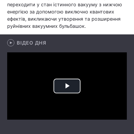
переходити у стан істинного вакууму з нижчою
Лонгріди
енергією за допомогою виключно квантових
ефектів, викликаючи утворення та розширення
руйнівних вакуумних бульбашок.
Відео з Youtube
Статті
Інтерв'ю
Думки
ВІДЕО ДНЯ
Архів
Вакансії
Контакти
Послуги
Play
Video