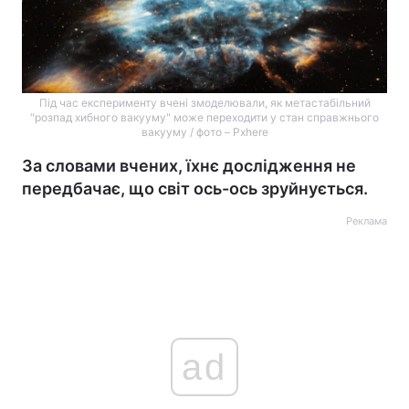
Під час експерименту вчені змоделювали, як метастабільний
"розпад хибного вакууму" може переходити у стан справжнього
вакууму / фото – Pxhere
За словами вчених, їхнє дослідження не
передбачає, що світ ось-ось зруйнується.
Реклама
ad