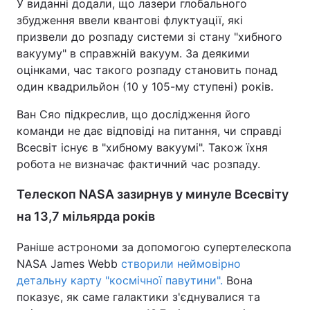
У виданні додали, що лазери глобального
збудження ввели квантові флуктуації, які
призвели до розпаду системи зі стану "хибного
вакууму" в справжній вакуум. За деякими
оцінками, час такого розпаду становить понад
один квадрильйон (10 у 105-му ступені) років.
Ван Сяо підкреслив, що дослідження його
команди не дає відповіді на питання, чи справді
Всесвіт існує в "хибному вакуумі". Також їхня
робота не визначає фактичний час розпаду.
Телескоп NASA зазирнув у минуле Всесвіту
на 13,7 мільярда років
Раніше астрономи за допомогою супертелескопа
NASA James Webb
створили неймовірно
детальну карту "космічної павутини".
Вона
показує, як саме галактики з'єднувалися та