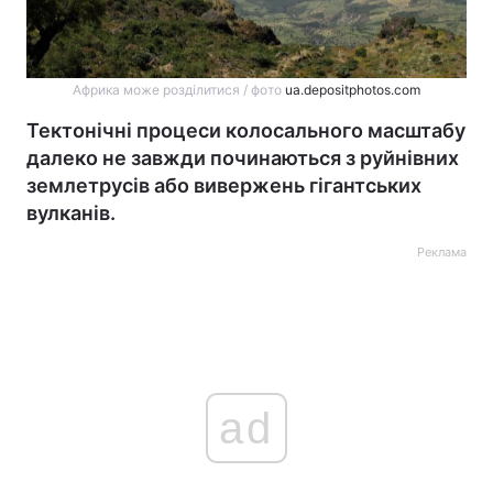
Африка може розділитися / фото
ua.depositphotos.com
Тектонічні процеси колосального масштабу
далеко не завжди починаються з руйнівних
землетрусів або вивержень гігантських
вулканів.
Реклама
ad