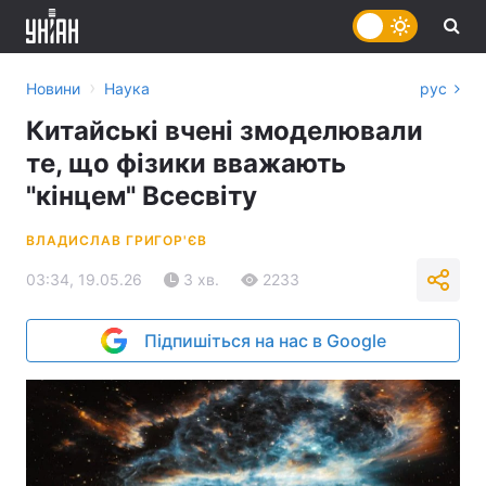
›
Новини
Наука
рус
Китайські вчені змоделювали
те, що фізики вважають
"кінцем" Всесвіту
ВЛАДИСЛАВ ГРИГОР'ЄВ
03:34, 19.05.26
3 хв.
2233
Підпишіться на нас в Google