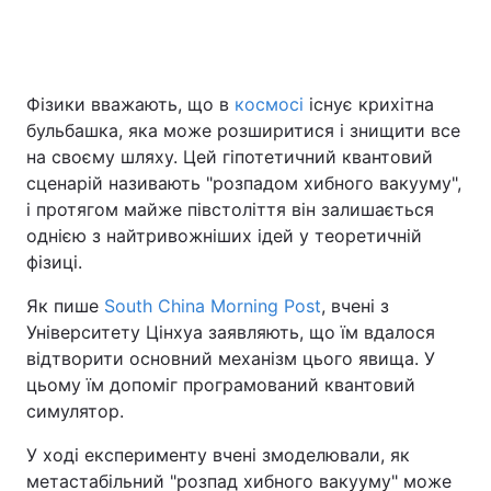
Головна
Війна
Фізики вважають, що в
космосі
існує крихітна
бульбашка, яка може розширитися і знищити все
Україна
Політика
на своєму шляху. Цей гіпотетичний квантовий
сценарій називають "розпадом хибного вакууму",
Економіка
Світ
і протягом майже півстоліття він залишається
однією з найтривожніших ідей у теоретичній
Спорт
Наука
фізиці.
Техно і зв'язок
Лайт
Як пише
South China Morning Post
, вчені з
Університету Цінхуа заявляють, що їм вдалося
Зброя
Інциденти
відтворити основний механізм цього явища. У
цьому їм допоміг програмований квантовий
Здоров'я
Туризм
симулятор.
Цікавинки
Погода
У ході експерименту вчені змоделювали, як
метастабільний "розпад хибного вакууму" може
Екологія
Регіони