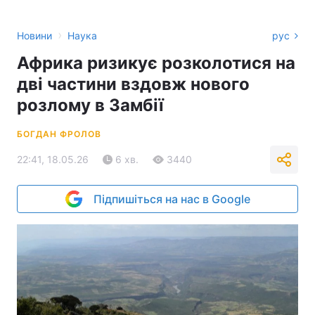
›
Новини
Наука
рус
Африка ризикує розколотися на
дві частини вздовж нового
розлому в Замбії
БОГДАН ФРОЛОВ
22:41, 18.05.26
6 хв.
3440
Підпишіться на нас в Google