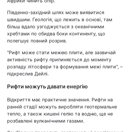
Африки чинить опір.
Південно-західний шлях може виявитися
швидшим. Геологія, що лежить в основі, там
більш вдало узгоджується з океанічними
хребтами по обидва боки континенту, що
полегшує повний розрив.
"Рифт може стати межею плити, але зазвичай
активність рифту припиняється до моменту
розпаду літосфери та формування межі плити", –
підкреслив Дейлі.
Рифти можуть давати енергію
Відкриття має практичне значення. Рифти на
ранній стадії можуть виробляти геотермальне
тепло, а також кишені гелію та водню, ще не
розбавлені вулканічними газами.