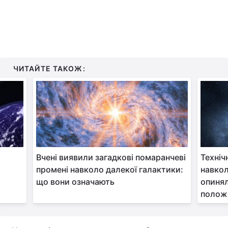
ЧИТАЙТЕ ТАКОЖ:
Вчені виявили загадкові помаранчеві
Техніч
промені навколо далекої галактики:
навкол
що вони означають
опиня
полож