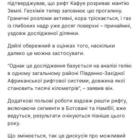
підтверджував, що рифт Кафуе розриває мантію
Землі. Геохімія тепер заповнює цю прогалину.
Граничні розломи активні, кора тріскається, і газ
із глибоких надр уже досяг поверхні – принаймні,
уздовж дослідженої ділянки.
Дейлі обережний в оцінках того, наскільки
далеко це можна застосувати.
"Однак це дослідження базується на аналізі гелію
в одному загальному районі Південно-Західної
Африканської рифтової системи, довжина якої
становить тисячі кілометрів", – заявив він.
Додаткові польові роботи вздовж решти рифту,
включаючи сегменти в Ботсвані та Намібії, вже
ведуться, результати очікуються пізніше цього
року.
Що змінюється, так це дискусія про можливий