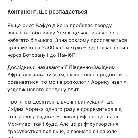
Континент, що розпадається
Якщо рифт Кафуе дійсно пробиває тверду
зовнішню оболонку Землі, це частина чогось
набагато більшого. Зона розлому простягається
приблизно на 2500 кілометрів – від Танзанії вниз
через Ботсвану і до Намібії.
Дослідники називають її Південно-Західним
Африканським рифтом, і якщо вона продовжить
розвиватися, то може розколоти Африку навпіл
уздовж нового кордону плит.
Протягом десятиліть вчені припускали, що
Східна Африка одного разу відокремиться від
континенту вздовж Великої рифтової долини.
Можливо, так і буде. Але це рифтоутворення
просувається повільно, а геометрія навколо