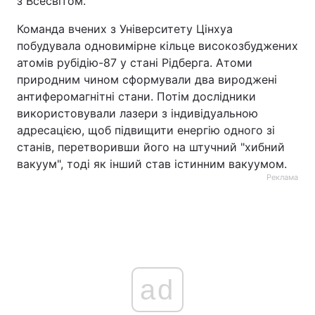
з Всесвітом.
Команда вчених з Університету Цінхуа
побудувала одновимірне кільце високозбуджених
атомів рубідію-87 у стані Рідберга. Атоми
природним чином сформували два вироджені
антиферомагнітні стани. Потім дослідники
використовували лазери з індивідуальною
адресацією, щоб підвищити енергію одного зі
станів, перетворивши його на штучний "хибний
вакуум", тоді як інший став істинним вакуумом.
Реклама
ad