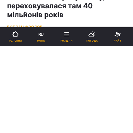
переховувалася там 40
мільйонів років
БОГДАН ФРОЛОВ
RU
17:17, 18.05.26
5 хв.
140805
МОВА
ГОЛОВНА
РОЗДІЛИ
ПОГОДА
ЛАЙТ
Підпишіться на нас в Google
Ці скам'янілості дуже добре збереглися / фото Wikipedia