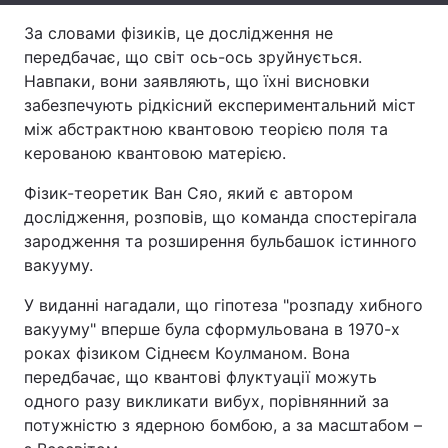
За словами фізиків, це дослідження не
Тема оформлення
передбачає, що світ ось-ось зруйнується.
Навпаки, вони заявляють, що їхні висновки
забезпечують рідкісний експериментальний міст
між абстрактною квантовою теорією поля та
керованою квантовою матерією.
Фізик-теоретик Ван Сяо, який є автором
дослідження, розповів, що команда спостерігала
зародження та розширення бульбашок істинного
вакууму.
У виданні нагадали, що гіпотеза "розпаду хибного
вакууму" вперше була сформульована в 1970-х
роках фізиком Сіднеєм Коулманом. Вона
передбачає, що квантові флуктуації можуть
одного разу викликати вибух, порівнянний за
потужністю з ядерною бомбою, а за масштабом –