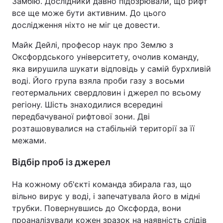
Замбію. Дослідники давно підозрювали, що рифт
все ще може бути активним. До цього
дослідження ніхто не міг це довести.
Майк Дейлі, професор наук про Землю з
Оксфордського університету, очолив команду,
яка вирушила шукати відповідь у самій бурхливій
воді. Його група взяла проби газу з восьми
геотермальних свердловин і джерел по всьому
регіону. Шість знаходилися всередині
передбачуваної рифтової зони. Дві
розташовувалися на стабільній території за її
межами.
Відбір проб із джерел
На кожному об'єкті команда збирала газ, що
вільно вирує у воді, і запечатувала його в мідні
трубки. Повернувшись до Оксфорда, вони
проаналізували кожен зразок на наявність слідів