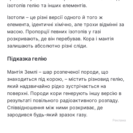
ізотопів гелію та інших елементів.
Ізотопи – це різні версії одного й того ж
елемента, ідентичні хімічно, але трохи відмінні за
масою. Пропорції певних ізотопів у газі
розкривають, де він перебував. Кора і мантія
залишають абсолютно різні сліди.
Підказка гелію
Мантія Землі – шар розпеченої породи, що
знаходиться під корою, – містить різновид гелію,
який надзвичайно рідко зустрічається на
поверхні. Породи кори генерують іншу версію в
результаті повільного радіоактивного розпаду.
Співвідношення між ними розкриває, де
зародився будь-який зразок газу.
Реклама