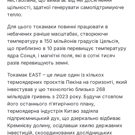
нестабільна, що вимагає від неї досягнення
щільності, здатної генерувати самопідтримуюче
тепло.
Для цього токамаки повинні працювати в
небачених раніше масштабах, створюючи
температуру в 150 мільйонів градусів Цельсія,
що приблизно в 10 разів перевищує температуру
ядра Сонця, і магнітні поля, які в сотні тисяч
разів перевищують земні.
Токамак EAST – це лише один із кількох
термоядерних проєктів Пекіна на горизонті, який
інвестував у цю технологію близько 268
мільярдів гривень з 2023 року. Будучи стовпом
його останнього п'ятирічного плану,
термоядерна індустрія Китаю задіяла
підприємницький дух, що дзеркально відбиває
Кремнієву долину, осідлавши хвилю державних
інвестицій, скоординованих дослідницьких