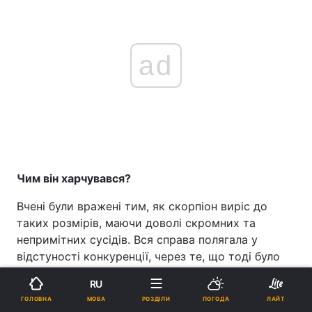
ad
Чим він харчувався?
Вчені були вражені тим, як скорпіон виріс до
таких розмірів, маючи доволі скромних та
непримітних сусідів. Вся справа полягала у
відстуності конкуренції, через те, що тоді було
мало великиї тварин, Praearcturus міг вільно
RU
стати хижим гігантом.
МОВА
ГОЛОВНА
РОЗДІЛИ
ПОГОДА
ЛАЙТ