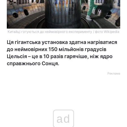
Китайці готуються до неймовірного експерименту / фото Wikipedia
Ця гігантська установка здатна нагріватися
до неймовірних 150 мільйонів градусів
Цельсія – це в 10 разів гарячіше, ніж ядро
справжнього Сонця.
Реклама
ad