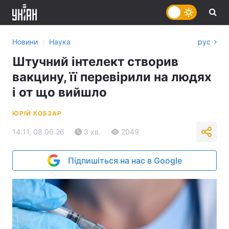
›
Новини
Наука
рус
Штучний інтелект створив
вакцину, її перевірили на людях
і от що вийшло
ЮРІЙ КОБЗАР
14:11, 08.06.26
3 хв.
2049
Підпишіться на нас в Google