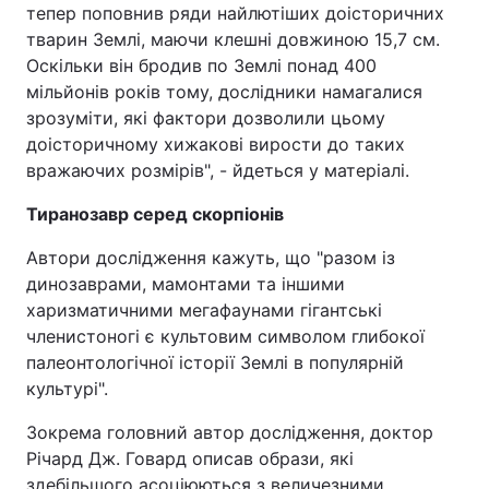
тепер поповнив ряди найлютіших доісторичних
тварин Землі, маючи клешні довжиною 15,7 см.
Оскільки він бродив по Землі понад 400
мільйонів років тому, дослідники намагалися
зрозуміти, які фактори дозволили цьому
доісторичному хижакові вирости до таких
вражаючих розмірів", - йдеться у матеріалі.
Тиранозавр серед скорпіонів
Автори дослідження кажуть, що "разом із
динозаврами, мамонтами та іншими
харизматичними мегафаунами гігантські
членистоногі є культовим символом глибокої
палеонтологічної історії Землі в популярній
культурі".
Зокрема головний автор дослідження, доктор
Річард Дж. Говард описав образи, які
здебільшого асоціюються з величезними