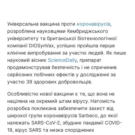
Універсальна вакцина проти
коронавірусів
,
Головна
Війна
розроблена науковцями Кембриджського
університету та британської біотехнологічної
Україна
Політика
компанії DIOSynVax, успішно пройшла перше
клінічне випробування за участю людей. Як пише
Економіка
Світ
науковий вісник
ScienceDaily
, препарат
Спорт
Наука
продемонстрував безпечність і не спричинив
серйозних побічних ефектів у дослідженні за
Техно і зв'язок
Лайт
участю 39 здорових добровольців.
Зброя
Інциденти
Особливістю нової вакцини є те, що вона не
націлена на окремий штам вірусу. Натомість
Здоров'я
Туризм
розробка покликана забезпечити захист від
широкої групи коронавірусів Sarbeco, до якої
Цікавинки
Погода
належать SARS-CoV-2, збудник пандемії COVID-
19, вірус SARS та низка споріднених
Екологія
Регіони