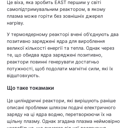
Це віха, яка зробить EAST першим у світі
самопідтримувальним реактором, в якому
плазма може горіти без зовнішніх джерел
нагріву.
У термоядерному реакторі вчені об'єднують два
позитивно заряджені ядра для вироблення
великої кількості енергії та тепла. Однак через
те, що обидва ядра заряджені позитивно,
реактори повинні генерувати достатньо
потужності, щоб подолати магнітні сили, які їх
відштовхують.
Що таке токамаки
Це циліндричні реактори, які вирішують раніше
описані проблеми шляхом подачі електричного
заряду на ці ядра водню, перетворюючи їх на
щільну плазму. Однак згадана плазма неймовірно