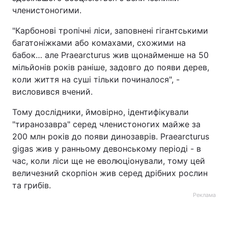
членистоногими.
"Карбонові тропічні ліси, заповнені гігантськими
багатоніжками або комахами, схожими на
бабок… але Praearcturus жив щонайменше на 50
мільйонів років раніше, задовго до появи дерев,
коли життя на суші тільки починалося", -
висловився вчений.
Тому дослідники, ймовірно, ідентифікували
"тиранозавра" серед членистоногих майже за
200 млн років до появи динозаврів. Praearcturus
gigas жив у ранньому девонському періоді - в
час, коли ліси ще не еволюціонували, тому цей
величезний скорпіон жив серед дрібних рослин
та грибів.
Реклама