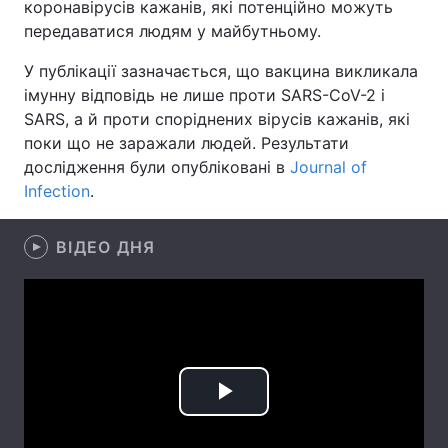
коронавірусів кажанів, які потенційно можуть
передаватися людям у майбутньому.
Лонгріди
У публікації зазначається, що вакцина викликала
імунну відповідь не лише проти SARS-CoV-2 і
Відео з Youtube
Статті
SARS, а й проти споріднених вірусів кажанів, які
Інтерв'ю
Думки
поки що не заражали людей. Результати
дослідження були опубліковані в
Journal of
Архів
Вакансії
Infection
.
Контакти
ВІДЕО ДНЯ
Послуги
Play