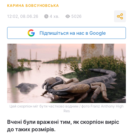
КАРИНА БОВСУНОВСЬКА
12:02, 08.06.26
4 хв.
5026
Підпишіться на нас в Google
Цей скорпіон міг бути частково водним / фото Franz Anthony High
Res
Вчені були вражені тим, як скорпіон виріс
до таких розмірів.