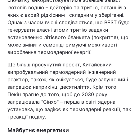
спочатку використовуватиме зовнішні запаси
ізотопів водню – дейтерію та тритію, останній з
яких є вкрай рідкісним і складним у зберіганні.
Однак з часом вчені сподіваються, що BEST буде
генерувати власні атоми тритію завдяки
встановленню літієвого бланкета (покриття), що
може змінити самопідтримуючі можливості
вироблення термоядерної енергії.
Ще більш просунутий проект, Китайський
випробувальний термоядерний інженерний
реактор, також, як очікується, буде запущений і
запрацює наприкінці десятиліття. Крім того,
Пекін прагне до того, щоб до 2030 року
запрацювала "Сінхо" – перша в світі ядерна
установка, що задіює як термоядерні реакції, так
і реакції поділу.
Майбутнє енергетики