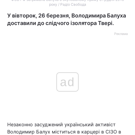
року / Радіо Свобода
У вівторок, 26 березня, Володимира Балуха
доставили до слідчого ізолятора Твері.
Реклама
ad
Незаконно засуджений український активіст
Володимир Балух міститься в карцері в СІЗО в