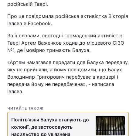
російській Твері.
Про це повідомила російська активістка Вікторія
Івлєва в Facebook.
За її словами, сьогодні громадський активіст з
Твері Артем Важенков ходив до місцевого СІЗО
№1, де імовірно тримають Балуха.
«Артем намагався передати для Балуха передачу,
яку не прийняли, а йому повідомили, що Балух
Володимир Григорович перебуває в карцері і
передача йому не передбачена», - написала
Івлєва.
ЧИТАЙТЕ ТАКОЖ
Політв'язня Балуха етапують до
колонії, де застосовують
насильство до ув'язнена