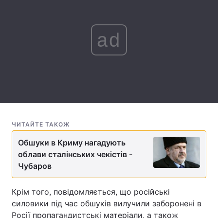
Лонгріди
ad
Відео з Youtube
Статті
Інтерв'ю
Думки
Архів
Вакансії
Контакти
ЧИТАЙТЕ ТАКОЖ
Послуги
Обшуки в Криму нагадують
облави сталінських чекістів -
Чубаров
Крім того, повідомляється, що російські
силовики під час обшуків вилучили заборонені в
Росії пропагандистські матеріали, а також