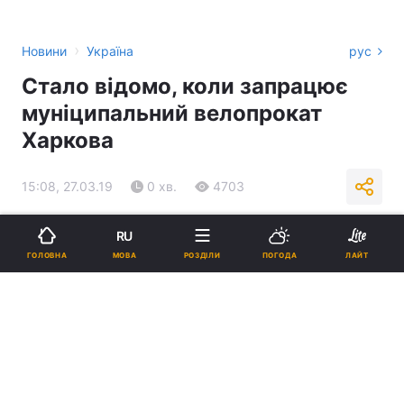
›
Новини
Україна
рус
Стало відомо, коли запрацює
муніципальний велопрокат
Харкова
15:08, 27.03.19
0 хв.
4703
Підпишіться на нас в Google
RU
МОВА
ГОЛОВНА
РОЗДІЛИ
ПОГОДА
ЛАЙТ