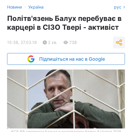
›
Новини
Україна
рус
Політв'язень Балух перебуває в
карцері в СІЗО Твері - активіст
15:38, 27.03.19
2 хв.
738
Підпишіться на нас в Google
ФСБ РФ затримала Балуха в окупованому Криму 8 грудня 2016