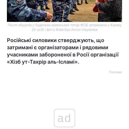
Після обшуків у будинках кримських татар ФСБ затримала у Криму
20 осіб / фото Фейсбук Антон Наумлюк
Російські силовики стверджують, що
затримані є організаторами і рядовими
учасниками забороненої в Росії організації
«Хізб ут-Тахрір аль-Ісламі».
Реклама
ad