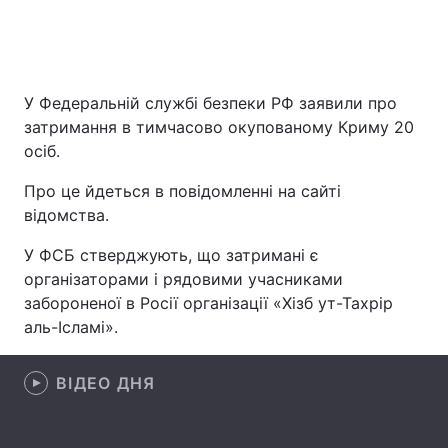
Головна
Війна
У Федеральній службі безпеки РФ заявили про
затримання в тимчасово окупованому Криму 20
Україна
Політика
осіб.
Економіка
Світ
Про це йдеться в повідомленні на сайті
відомства.
Спорт
Наука
У ФСБ стверджують, що затримані є
Техно і зв'язок
Лайт
організаторами і рядовими учасниками
забороненої в Росії організації «Хізб ут-Тахрір
Зброя
Інциденти
аль-Ісламі».
Здоров'я
Туризм
ВІДЕО ДНЯ
Цікавинки
Погода
Екологія
Регіони