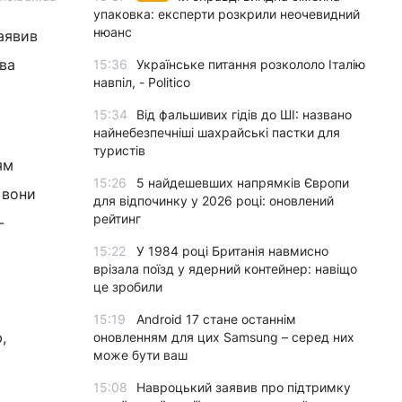
упаковка: експерти розкрили неочевидний
нюанс
аявив
ва
15:36
Українське питання розкололо Італію
навпіл, - Politico
15:34
Від фальшивих гідів до ШІ: названо
найнебезпечніші шахрайські пастки для
туристів
ям
15:26
5 найдешевших напрямків Європи
 вони
для відпочинку у 2026 році: оновлений
рейтинг
-
15:22
У 1984 році Британія навмисно
врізала поїзд у ядерний контейнер: навіщо
це зробили
15:19
Android 17 стане останнім
,
оновленням для цих Samsung – серед них
може бути ваш
15:08
Навроцький заявив про підтримку