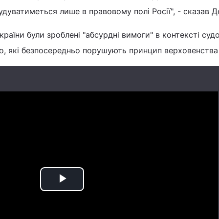
удуватиметься лише в правовому полі Росії", - сказав Д
країни були зроблені "абсурдні вимоги" в контексті суд
о, які безпосередньо порушують принцип верховенства
Play
Video