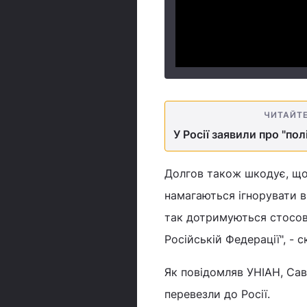
ЧИТАЙТ
У Росії заявили про "по
Долгов також шкодує, що 
намагаються ігнорувати в
так дотримуються стосов
Російській Федерації", - с
Як повідомляв УНІАН, Сав
перевезли до Росії.