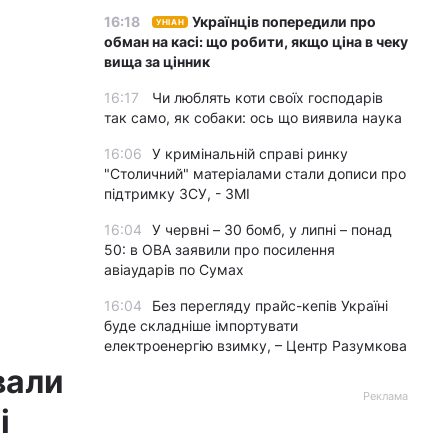
16:18
Українців попередили про
УНІАН
обман на касі: що робити, якщо ціна в чеку
вища за цінник
16:17
Чи люблять коти своїх господарів
так само, як собаки: ось що виявила наука
16:06
У кримінальній справі ринку
"Столичний" матеріалами стали дописи про
підтримку ЗСУ, - ЗМІ
16:04
У червні – 30 бомб, у липні – понад
50: в ОВА заявили про посилення
авіаударів по Сумах
16:04
Без перегляду прайс-кепів Україні
буде складніше імпортувати
електроенергію взимку, – Центр Разумкова
вали
Реклама
і