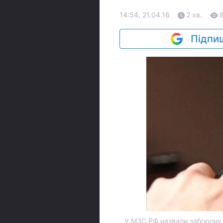
14:54, 21.04.16
2 хв.
Підпиш
У МЗС РФ назвали заборону 