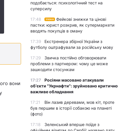
подобається: психологічний тест на
суперсилу
17:48
Фейкові знижки та цінові
УНІАН
пастки: юрист розкрив, як супермаркети
вводять покупців в оману
17:39
Екстренера збірної України з
футболу оштрафували за російську мову
17:29
Звичка постійно обговорювати
проблеми з партнером: чому це може
зашкодити стосункам
17:27
Росіяни масовано атакували
кого вони
обʼєкти "Укрнафти": зруйновано критично
важливе обладнання
у
17:21
Він лазив деревами, мов кіт, проте
був першим в історії собакою на планеті
(фото)
17:18
Зеленський вперше поїде з
офіційним візитом до Сербії: названо дату