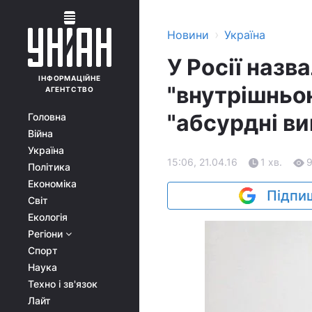
›
Новини
Україна
У Росії назв
ІНФОРМАЦІЙНЕ
"внутрішньо
АГЕНТСТВО
"абсурдні ви
Головна
Війна
Україна
15:06, 21.04.16
1 хв.
Політика
Економіка
Підпиш
Світ
Екологія
Регіони
Спорт
Наука
Техно і зв'язок
Лайт