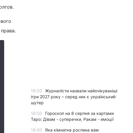
олгов.
ового
 права.
18:00
Журналісти назвали найочікуваніші
ігри 2027 року – серед них є український
шутер
18:00
Гороскоп на 8 серпня за картами
Таро: Дівам - суперечки, Ракам - емоції
18:00
Яка кімнатна рослина вам