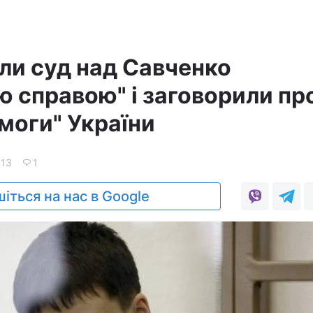
али суд над Савченко
ю справою" і заговорили пр
моги" України
913
1
іться на нас в Google