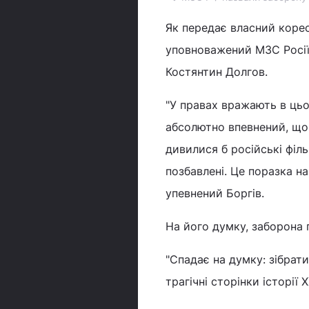
Як передає власний корес
уповноважений МЗС Росії 
Костянтин Долгов.
"У правах вражають в цьом
абсолютно впевнений, що
дивилися б російські філь
позбавлені. Це поразка на
упевнений Боргів.
На його думку, заборона п
"Спадає на думку: зібрати
трагічні сторінки історії 