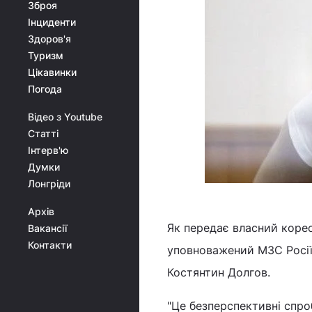
Зброя
Інциденти
Здоров'я
Туризм
Цікавинки
Погода
Відео з Youtube
Статті
Інтерв'ю
Думки
Лонгріди
Архів
Як передає власний корес
Вакансії
Контакти
уповноважений МЗС Росії 
Костянтин Долгов.
"Це безперспективні спро