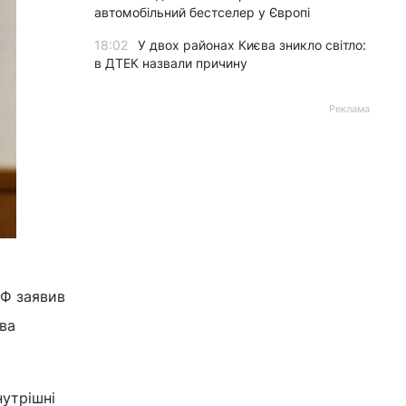
автомобільний бестселер у Європі
18:02
У двох районах Києва зникло світло:
в ДТЕК назвали причину
Реклама
РФ заявив
ва
нутрішні