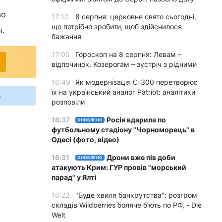
во
17:10
8 серпня: церковне свято сьогодні,
що потрібно зробити, щоб здійснилося
н.
бажання
17:00
Гороскоп на 8 серпня: Левам –
відпочинок, Козерогам – зустріч з рідними
16:49
Як модернізація С-300 перетворює
їх на український аналог Patriot: аналітики
s
розповіли
16:37
Росія вдарила по
ОНОВЛЕНО
футбольному стадіону "Чорноморець" в
Одесі (фото, відео)
16:31
Дрони вже пів доби
ОНОВЛЕНО
атакують Крим: ГУР провів "морський
парад" у Ялті
16:22
"Буде хвиля банкрутства": розгром
складів Wildberries боляче бʼють по РФ, - Die
Welt