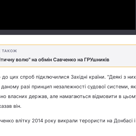
Е ТАКОЖ
літичну волю" на обмін Савченко на ГРУшників
до цих спроб підключилися Західні країни. "Деякі з них
 даному разі принцип незалежності судової системи, я
но власних держав, але намагаються відмовити в цьом
казав він.
ченко влітку 2014 року викрали терористи на Донбасі і