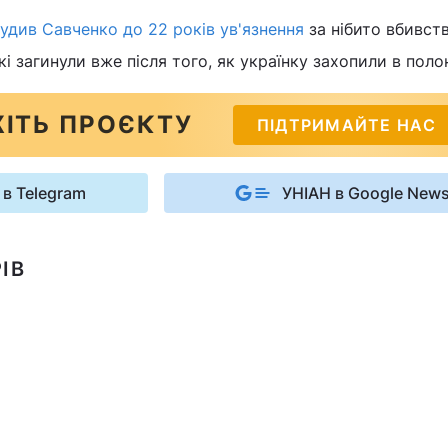
удив Савченко до 22 років ув'язнення
за нібито вбивст
кі загинули вже після того, як українку захопили в поло
ІТЬ ПРОЄКТУ
ПІДТРИМАЙТЕ НАС
 в Telegram
УНІАН в Google New
ІВ