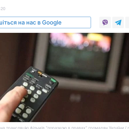
820
іться на нас в Google
на трансляцію фільмів "поразкою в правах" громадян України / 