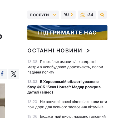
RU
+34
ПОСЛУГИ
ПІДТРИМАЙТЕ НАС
о
ОСТАННІ НОВИНИ
18:38
Ринок "лихоманить": квадратні
метри в новобудовах дорожчають, попри
падіння попиту
18:33
В Херсонській області уражено
базу ФСБ "Беня House": Мадяр розкрив
деталі (відео)
18:20
Не ввечері: вчені відповіли, коли їсти
помідори для повного засвоєння вітамінів
18:06
Бюджетний вибір: названо головний