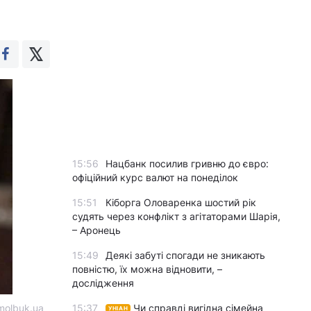
15:56
Нацбанк посилив гривню до євро:
офіційний курс валют на понеділок
15:51
Кіборга Оловаренка шостий рік
судять через конфлікт з агітаторами Шарія,
– Аронець
15:49
Деякі забуті спогади не зникають
повністю, їх можна відновити, –
дослідження
molbuk.ua
15:37
Чи справді вигідна сімейна
УНІАН