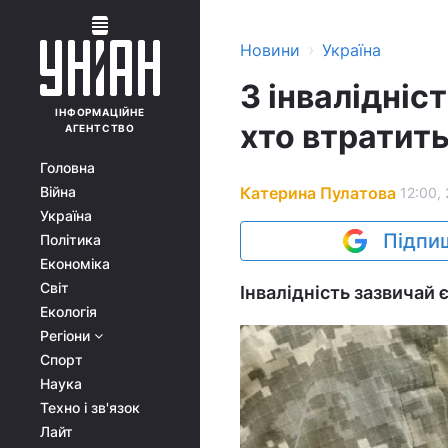
›
Новини
Україна
З інвалідніс
ІНФОРМАЦІЙНЕ
хто втратить
АГЕНТСТВО
Головна
Катерина Пулатова
Війна
12:00,
Україна
Підпиш
Політика
Економіка
Світ
Інвалідність зазвичай 
Екологія
Регіони
Спорт
Наука
Техно і зв'язок
Лайт