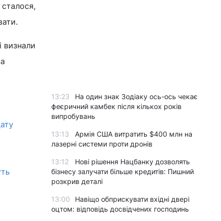
 сталося,
вати.
і визнали
на
13:23
На один знак Зодіаку ось-ось чекає
феєричний камбек після кількох років
випробувань
дату
13:13
Армія США витратить $400 млн на
лазерні системи проти дронів
13:12
Нові рішення Нацбанку дозволять
уть
бізнесу залучати більше кредитів: Пишний
розкрив деталі
13:00
Навіщо обприскувати вхідні двері
оцтом: відповідь досвідчених господинь