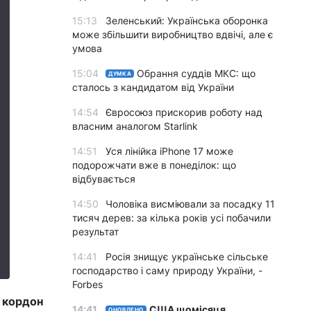
15:13
Зеленський: Українська оборонка
може збільшити виробництво вдвічі, але є
умова
15:04
Обрання суддів МКС: що
ДУМКА
сталось з кандидатом від України
14:54
Євросоюз прискорив роботу над
власним аналогом Starlink
14:51
Уся лінійка iPhone 17 може
подорожчати вже в понеділок: що
відбувається
14:50
Чоловіка висміювали за посадку 11
тисяч дерев: за кілька років усі побачили
результат
14:41
Росія знищує українське сільське
господарство і саму природу України, -
Forbes
 кордон
14:41
США щомісяця
ОНОВЛЕНО