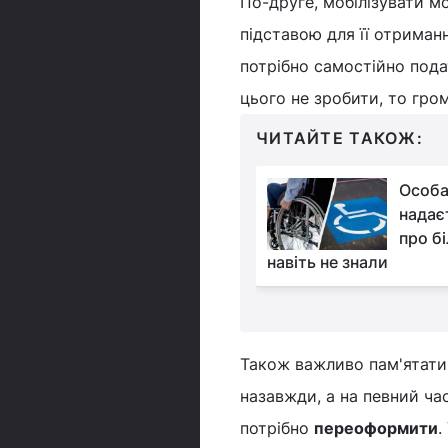
По-друге, мобілізувати мо
підставою для її отриман
потрібно самостійно пода
цього не зробити, то гр
ЧИТАЙТЕ ТАКОЖ:
У квітні збільшиться
Особа
пенсія по інвалідності
надаєт
2 групи: як
про бі
ти надбавку
навіть не знали
Також важливо пам'ятати
назавжди, а на певний час 
потрібно
переоформити
.