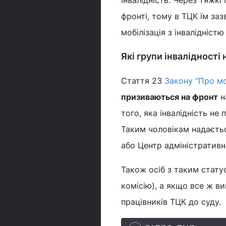
інвалідність. Через тяжк
фронті, тому в ТЦК їм заз
мобілізація з інвалідніст
Які групи інвалідності 
Стаття 23
Закону "Про мо
призиваються на фронт
н
того, яка інвалідність не 
Таким чоловікам надаєт
або Центр адміністративн
Також осіб з таким стат
комісію), а якщо все ж в
працівників ТЦК до суду.