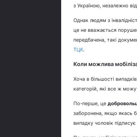
з Україною, незалежно ві
Однак людям з інвалідні
це не вважається порушенн
передбачена, такі докуме
ТЦК
.
Коли можлива мобіліза
Хоча в більшості випадків
категорій, які все ж можу
По-перше, це
добровольц
заборонена, якщо якась б
випадку чоловік підписує