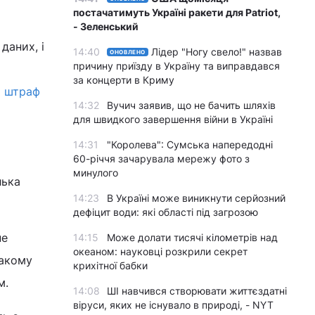
постачатимуть Україні ракети для Patriot,
- Зеленський
даних, і
14:40
Лідер "Ногу свело!" назвав
ОНОВЛЕНО
причину приїзду в Україну та виправдався
за концерти в Криму
и
штраф
14:32
Вучич заявив, що не бачить шляхів
для швидкого завершення війни в Україні
14:31
"Королева": Сумська напередодні
60-річчя зачарувала мережу фото з
минулого
лька
14:23
В Україні може виникнути серйозний
дефіцит води: які області під загрозою
не
14:15
Може долати тисячі кілометрів над
океаном: науковці розкрили секрет
такому
крихітної бабки
м.
14:08
ШІ навчився створювати життєздатні
віруси, яких не існувало в природі, - NYT