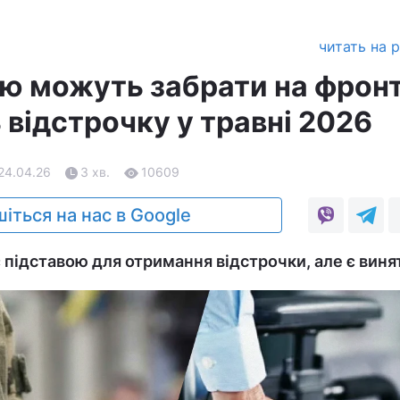
читать на 
тю можуть забрати на фронт
 відстрочку у травні 2026
 24.04.26
3 хв.
10609
іться на нас в Google
є підставою для отримання відстрочки, але є виня