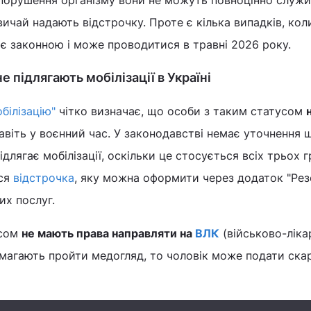
і порушення організму вони не можуть повноцінно служи
вичай надають відстрочку. Проте є кілька випадків, кол
ю є законною і може проводитися в травні 2026 року.
не підлягають мобілізації в Україні
білізацію"
чітко визначає, що особи з таким статусом
авіть у воєнний час. У законодавстві немає уточнення 
підлягає мобілізації, оскільки це стосується всіх трьох г
ься
відстрочка
, яку можна оформити через додаток "Рез
их послуг.
усом
не мають права направляти на
ВЛК
(військово-ліка
имагають пройти медогляд, то чоловік може подати ска