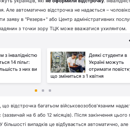
жуть українців, які
не оформили відстрочку
. Інвалідніс
ня. Але автоматично відстрочка не надається – чоловіко
ти заяву в "Резерв+" або Центр адміністративних послу
омадянин з точки зору ТЦК може вважатися ухилянтом.
м з інвалідністю
Деякі студенти в
ься 14 пільг:
Україні можуть
льшість з них ви
отримати повістк
що зміниться з 1 квітня
, що відстрочка багатьом військовозобов'язаним надає
(зазвичай на 6 або 12 місяців). Після закінчення цього п
 У більшості випадків це відбувається автоматично, але