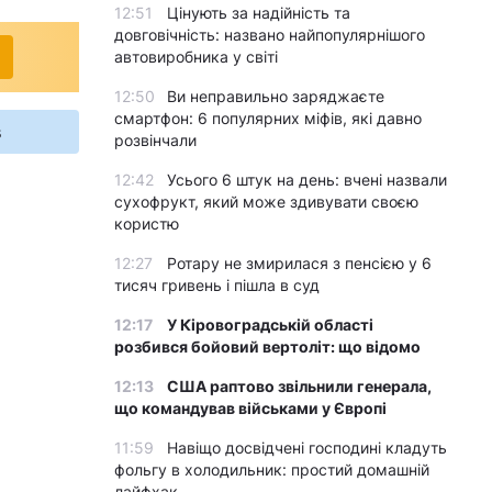
12:51
Цінують за надійність та
довговічність: названо найпопулярнішого
автовиробника у світі
12:50
Ви неправильно заряджаєте
смартфон: 6 популярних міфів, які давно
s
розвінчали
12:42
Усього 6 штук на день: вчені назвали
сухофрукт, який може здивувати своєю
користю
12:27
Ротару не змирилася з пенсією у 6
тисяч гривень і пішла в суд
12:17
У Кіровоградській області
розбився бойовий вертоліт: що відомо
12:13
США раптово звільнили генерала,
що командував військами у Європі
11:59
Навіщо досвідчені господині кладуть
фольгу в холодильник: простий домашній
лайфхак