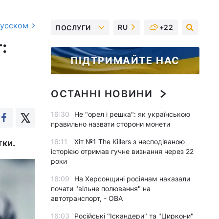
русском
RU
+22
ПОСЛУГИ
:
ПІДТРИМАЙТЕ НАС
ОСТАННІ НОВИНИ
16:30
Не "орел і решка": як українською
правильно назвати сторони монети
16:11
Хіт №1 The Killers з несподіваною
тки.
історією отримав гучне визнання через 22
роки
16:09
На Херсонщині росіянам наказали
почати "вільне полювання" на
автотранспорт, - ОВА
16:03
Російські "Іскандери" та "Циркони"