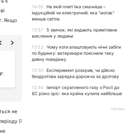
ть є
14:00
На якій плиті їжа смачніша –
ві
індукційній чи електричній: яка "мотає"
менше світла
г. Якщо
13:57
5 звичок, які видають примітивне
мислення у людини
13:53
Чому коти влаштовують нічні забіги
по будинку: ветеринари пояснили таку
У квітні збільшиться
дивну поведінку
пенсія по інвалідності
13:50
Експеримент розкрив, чи дійсно
у:
2 групи: як
бездротова зарядка дорожча за дротову
розрахувати надбавку
н
13:44
Імпорт скрапленого газу з Росії до
ЄС різко зріс: яка країна купила найбільше
Реклама
ться не
еріоду її
 не