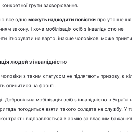
д конкретної групи захворювання.
стю все одно
можуть надходити повістки
про уточнення 
ям закону. І хоча мобілізація осіб з інвалідністю не
нти ігнорувати не варто, інакше чоловікові може прийт
ція людей з інвалідністю
 чоловіки з таким статусом не підлягають призову, є кі
ть опинитися на фронті.
і
. Добровільна мобілізація осіб з інвалідністю в Україні 
ригада погодиться взяти такого солдата на службу. У 
 контракт і відправляється в армію за власним бажання