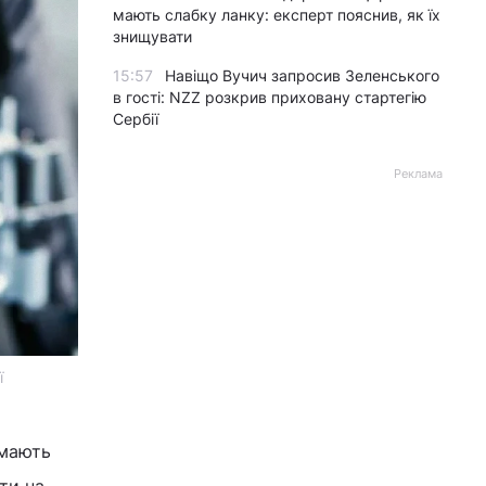
мають слабку ланку: експерт пояснив, як їх
знищувати
15:57
Навіщо Вучич запросив Зеленського
в гості: NZZ розкрив приховану стартегію
Сербії
Реклама
ї
 мають