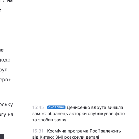
ти на
и
не
щодо
руп.
ерв+"
рську
15:45
Денисенко вдруге вийшла
ОНОВЛЕНО
заміж: обранець акторки опублікував фото
ргу на
та зробив заяву
15:31
Космічна програма Росії залежить
від Китаю: ЗМІ розкрили деталі