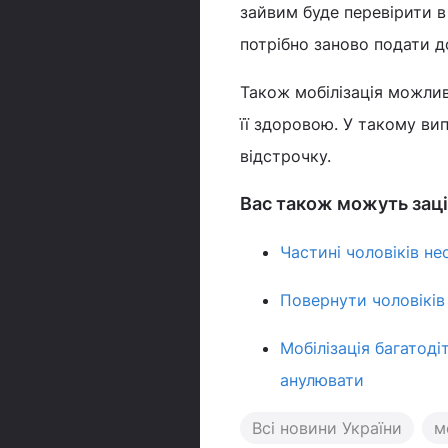
зайвим буде перевірити в
потрібно заново подати д
Також мобілізація можлив
її здоровою. У такому в
відстрочку.
Вас також можуть заці
Частині чоловіків н
Повернути чоловіків
Мобілізація багатоді
анулювати
Всі новини України
м