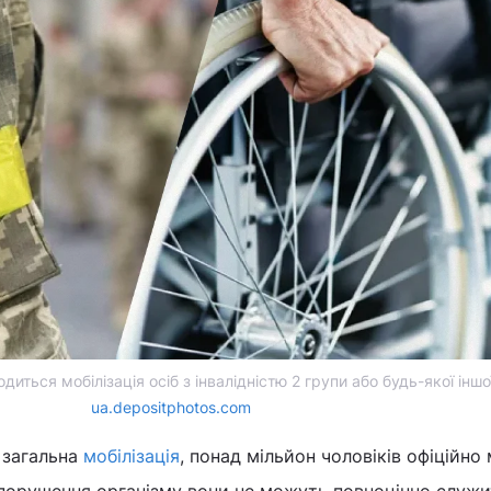
диться мобілізація осіб з інвалідністю 2 групи або будь-якої іншо
ua.depositphotos.com
 загальна
мобілізація
, понад мільйон чоловіків офіційно