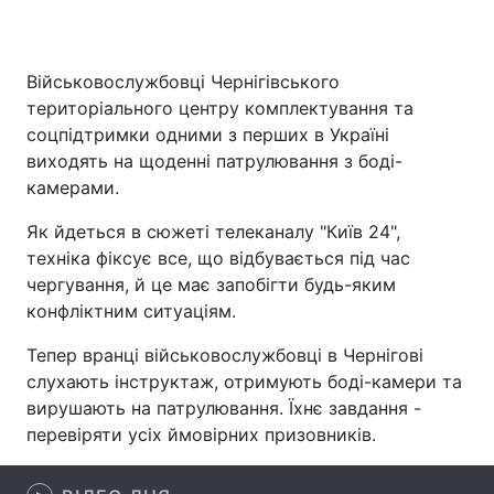
Військовослужбовці Чернігівського
Головна
Війна
територіального центру комплектування та
соцпідтримки одними з перших в Україні
Україна
Політика
виходять на щоденні патрулювання з боді-
камерами.
Економіка
Світ
Як йдеться в сюжеті телеканалу "Київ 24",
Спорт
Наука
техніка фіксує все, що відбувається під час
чергування, й це має запобігти будь-яким
Техно і зв'язок
Лайт
конфліктним ситуаціям.
Зброя
Інциденти
Тепер вранці військовослужбовці в Чернігові
слухають інструктаж, отримують боді-камери та
Здоров'я
Туризм
вирушають на патрулювання. Їхнє завдання -
перевіряти усіх ймовірних призовників.
Цікавинки
Погода
Екологія
Регіони