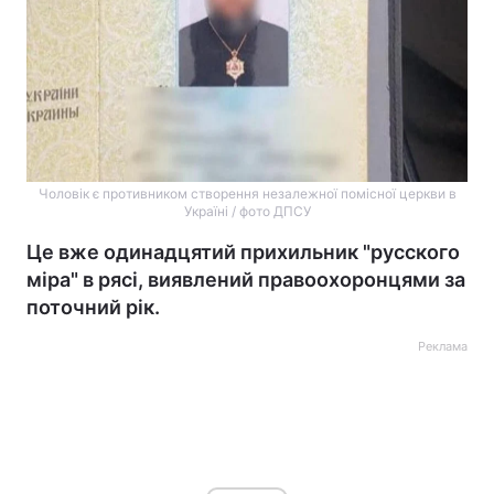
Чоловік є противником створення незалежної помісної церкви в
Україні / фото ДПСУ
Це вже одинадцятий прихильник "русского
міра" в рясі, виявлений правоохоронцями за
поточний рік.
Реклама