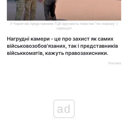
У Чернігові представники ТЦК вручають повістки "по-новому" /
скріншот
Нагрудні камери - це про захист як самих
військовозобов'язаних, так і представників
військкоматів, кажуть правозахисники.
Реклама
ad