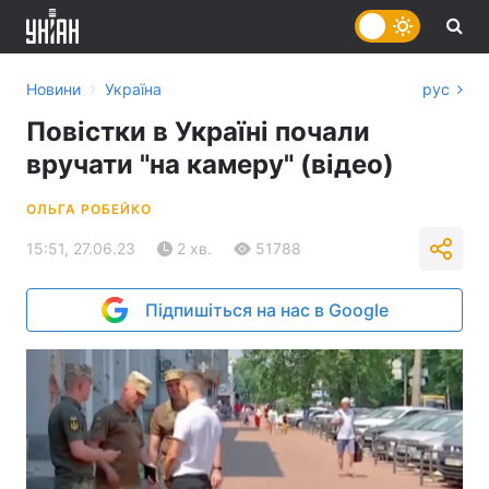
›
Новини
Україна
рус
Повістки в Україні почали
вручати "на камеру" (відео)
ОЛЬГА РОБЕЙКО
15:51, 27.06.23
2 хв.
51788
Підпишіться на нас в Google