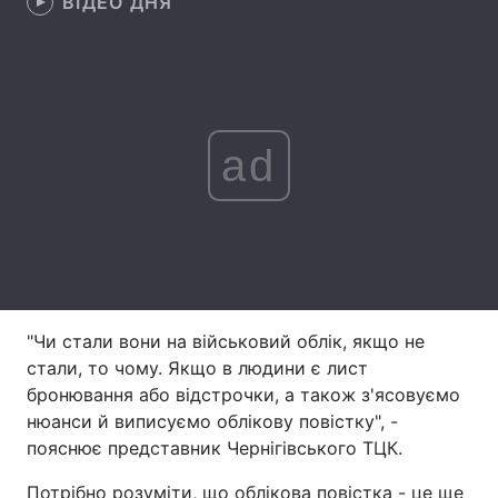
ВІДЕО ДНЯ
Лонгріди
Відео з Youtube
Статті
ad
Інтерв'ю
Думки
Архів
Вакансії
Контакти
Послуги
"Чи стали вони на військовий облік, якщо не
стали, то чому. Якщо в людини є лист
бронювання або відстрочки, а також з'ясовуємо
нюанси й виписуємо облікову повістку", -
пояснює представник Чернігівського ТЦК.
Потрібно розуміти, що облікова повістка - це ще