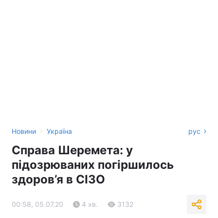
›
Новини
Україна
рус
Справа Шеремета: у
підозрюваних погіршилось
здоров’я в СІЗО
00:58, 05.07.20
4 хв.
3132