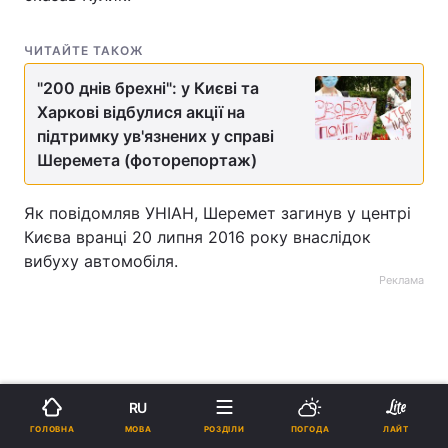
ЧИТАЙТЕ ТАКОЖ
"200 днів брехні": у Києві та
Харкові відбулися акції на
підтримку ув'язнених у справі
Шеремета (фоторепортаж)
Як повідомляв УНІАН, Шеремет загинув у центрі
Києва вранці 20 липня 2016 року внаслідок
вибуху автомобіля.
Реклама
RU
ad
МОВА
ГОЛОВНА
РОЗДІЛИ
ПОГОДА
ЛАЙТ