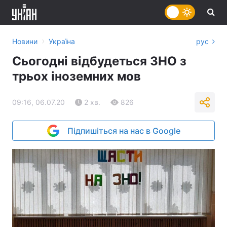
›
Новини
Україна
рус
Сьогодні відбудеться ЗНО з
трьох іноземних мов
09:16, 06.07.20
2 хв.
826
Підпишіться на нас в Google