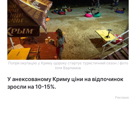
Попри окупацію у Криму щороку стартує туристичний сезон / фото
Ілля Варламов
У анексованому Криму ціни на відпочинок
зросли на 10-15%.
Реклама