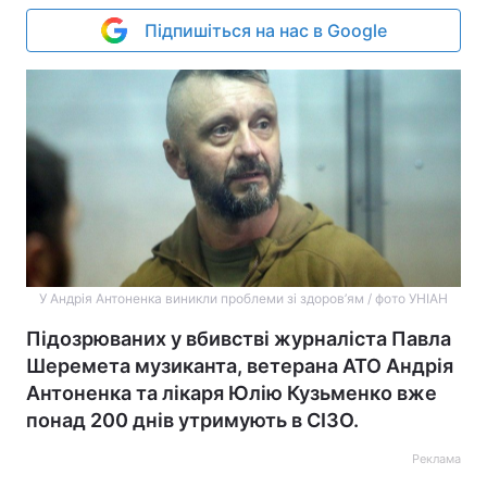
Підпишіться на нас в Google
У Андрія Антоненка виникли проблеми зі здоров’ям / фото УНІАН
Підозрюваних у вбивстві журналіста Павла
Шеремета музиканта, ветерана АТО Андрія
Антоненка та лікаря Юлію Кузьменко вже
понад 200 днів утримують в СІЗО.
Реклама