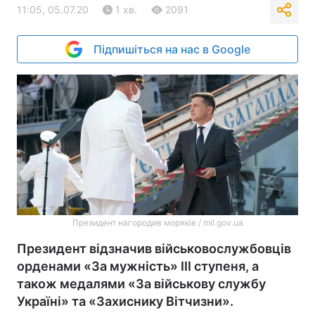
11:05, 05.07.20
1 хв.
2091
Підпишіться на нас в Google
Президент нагородив моряків / mil.gov.ua
Президент відзначив військовослужбовців
орденами «За мужність» ІІІ ступеня, а
також медалями «За військову службу
Україні» та «Захиснику Вітчизни».