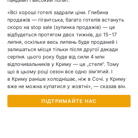
пандемії і високий попит.
«Всі хороші готелі задрали ціни. Глибина
продажів — гігантська, багато готелів встануть
скоро на stop sale (зупинка продажів) — це
відбудеться протягом двох тижнів, до 15−17
липня, оскільки весь липень буде проданий і
залишаться місця тільки після другої декади
серпня. цього року буде від сили 4 млн
відпочивальників у Криму — це „стеля“. Тому
що в цьому році сезон все одно зім'ятий. І
в Криму раніше холоднішає, ніж в Сочі. у Криму
вже не можна купатися у жовтні», — сказав він.
ПІДТРИМАЙТЕ НАС