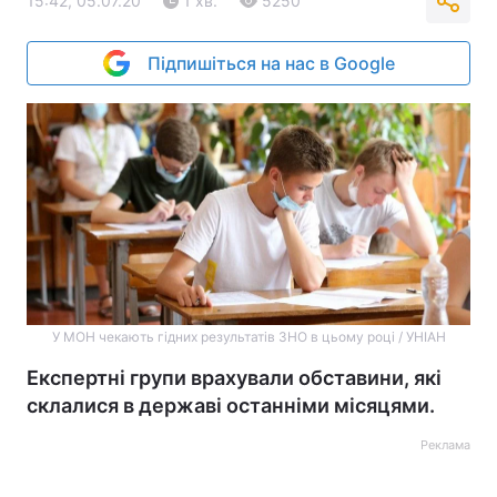
15:42, 05.07.20
1 хв.
5250
Підпишіться на нас в Google
У МОН чекають гідних результатів ЗНО в цьому році / УНІАН
Експертні групи врахували обставини, які
склалися в державі останніми місяцями.
Реклама