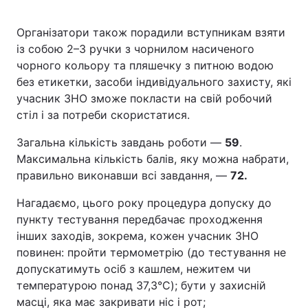
Організатори також порадили вступникам взяти
із собою 2–3 ручки з чорнилом насиченого
чорного кольору та пляшечку з питною водою
без етикетки, засоби індивідуального захисту, які
учасник ЗНО зможе покласти на свій робочий
стіл і за потреби скористатися.
Загальна кількість завдань роботи —
59
.
Максимальна кількість балів, яку можна набрати,
правильно виконавши всі завдання, —
72.
Нагадаємо, цього року процедура допуску до
пункту тестування передбачає проходження
інших заходів, зокрема, кожен учасник ЗНО
повинен: пройти термометрію (до тестування не
допускатимуть осіб з кашлем, нежитем чи
температурою понад 37,3°C); бути у захисній
масці, яка має закривати ніс і рот;