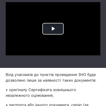
Лонгріди
Відео з Youtube
Статті
Play
Інтерв'ю
Думки
Video
Архів
Вакансії
Контакти
Послуги
Вхід учасників до пунктів проведення ЗНО буде
дозволено лише за наявності таких документів:
• оригіналу Сертифіката зовнішнього
незалежного оцінювання;
• паспорта або іншого документа, серію (за