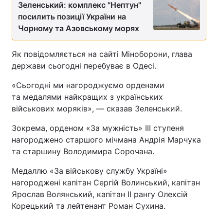
Зеленський: комплекс "Нептун"
посилить позиції України на
Чорному та Азовському морях
Як повідомляється на сайті Міноборони, глава
держави сьогодні перебуває в Одесі.
«Сьогодні ми нагороджуємо орденами
та медалями найкращих з українських
військових моряків», — сказав Зеленський.
Зокрема, орденом «За мужність» ІІІ ступеня
нагороджено старшого мічмана Андрія Марчука
та старшину Володимира Сорочана.
Медаллю «За військову службу Україні»
нагороджені капітан Сергій Волинський, капітан
Ярослав Волянський, капітан ІІ рангу Олексій
Корецький та лейтенант Роман Сухина.