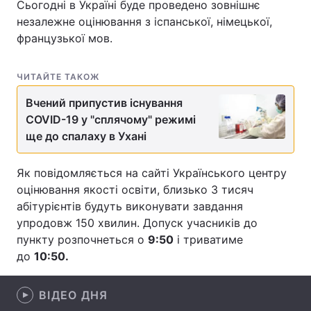
Сьогодні в Україні буде проведено зовнішнє
незалежне оцінювання з іспанської, німецької,
французької мов.
Головна
Війна
ЧИТАЙТЕ ТАКОЖ
Україна
Політика
Вчений припустив існування
COVID-19 у "сплячому" режимі
Економіка
Світ
ще до спалаху в Ухані
Спорт
Наука
Як повідомляється на сайті Українського центру
Техно і зв'язок
Лайт
оцінювання якості освіти, близько 3 тисяч
абітурієнтів будуть виконувати завдання
Зброя
Інциденти
упродовж 150 хвилин. Допуск учасників до
пункту розпочнеться о
9:50
і триватиме
Здоров'я
Туризм
до
10:50.
Цікавинки
Погода
ВІДЕО ДНЯ
Екологія
Регіони