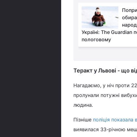
Теракт у Львові:
Попри
з'явилися подробиці
обир
про стан поранених
народ
Україні: The Guardian 
пологовому
Теракт у Львові - що в
Нагадаємо, у ніч проти 2
пролунали потужні вибухи
людина.
Пізніше
поліція показала 
виявилася 33-річною меш