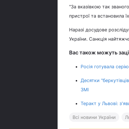
"За вказівкою так званог
пристрої та встановила їх
Наразі досудове розслід
України. Санкція найтяжчо
Вас також можуть заці
Росія готувала серію 
Десятки "беркутівців"
ЗМІ
Теракт у Львові: з'я
Всі новини України
Л