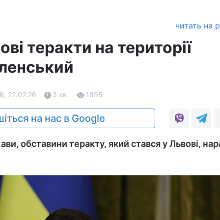
читать на 
нові теракти на території
еленський
6, 22.02.26
3 хв.
1895
іться на нас в Google
ви, обставини теракту, який стався у Львові, нар