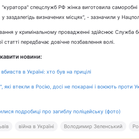
о "куратора" спецслужб РФ жінка виготовила саморобні
 у заздалегідь визначених місцях", - зазначили у Нацпол
ування у кримінальному провадженні здійснює Служба б
ї статті передбачає довічне позбавлення волі.
кавити новини:
вбивств в Україні: хто був на прицілі
, які втекли в Росію, досі не покарані і воюють проти Ук
вилися подробиці про загиблу поліцейську (фото)
ьвів
війна в Україні
Володимир Зеленський
Ро