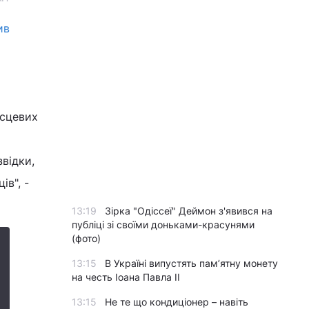
ив
ісцевих
звідки,
ів", -
13:19
Зірка "Одіссеї" Деймон з'явився на
публіці зі своїми доньками-красунями
(фото)
13:15
В Україні випустять пам’ятну монету
на честь Іоана Павла II
13:15
Не те що кондиціонер – навіть