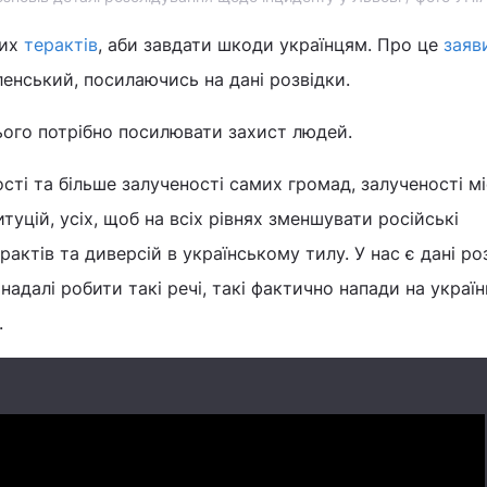
вих
терактів
, аби завдати шкоди українцям. Про це
заяв
енський, посилаючись на дані розвідки.
цього потрібно посилювати захист людей.
ості та більше залученості самих громад, залученості м
итуцій, усіх, щоб на всіх рівнях зменшувати російські
рактів та диверсій в українському тилу. У нас є дані ро
адалі робити такі речі, такі фактично напади на українц
.