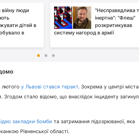
 війну люди
"Несправедлива 
ають
інертна": "Флеш"
жувати дітей в
розкритикував
побувало в
систему нагород в армії
ідомо
2 лютого
у Львові стався теракт
. Зокрема у центрі міста
. Згодом стало відомо, що внаслідок інциденту загинул
відео закладки бомби
та затримання підозрюваної, яка
канкою Рівненської області.