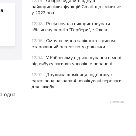
12:15
Google видалить одну з
найкорисніших функцій Gmail: що зміниться
та
Теракт у Львові:
у 2027 році
з'явилися подробиці
12:08
Росія почала використовувати
про стан поранених
збільшену версію "Гербери", - Флеш
У
п
12:05
Смачна сирна запіканка з рисом:
старовинний рецепт по-українськи
12:04
У Коблевому під час купання в морі
від вибуху загинув чоловік, є поранені
12:02
Дружина щомісяця подорожує
сама: вона назвала 4 неочікувані переваги
для шлюбу
а одна
Реклама