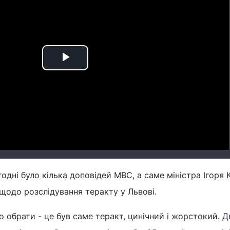
Play
Video
одні було кілька доповідей МВС, а саме міністра Ігоря
щодо розслідування теракту у Львові.
о обрати - це був саме теракт, цинічний і жорстокий. Д