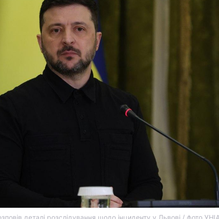
зповів деталі розслідування щодо інциденту у Львові / фото УНІ