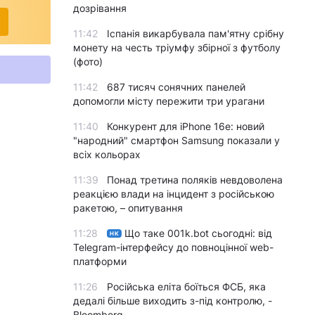
дозрівання
11:42
Іспанія викарбувала пам'ятну срібну
монету на честь тріумфу збірної з футболу
(фото)
11:42
687 тисяч сонячних панелей
допомогли місту пережити три урагани
11:40
Конкурент для iPhone 16e: новий
"народний" смартфон Samsung показали у
всіх кольорах
11:39
Понад третина поляків невдоволена
реакцією влади на інцидент з російською
ракетою, – опитування
11:28
Що таке 001k.bot сьогодні: від
НК
Telegram-інтерфейсу до повноцінної web-
платформи
11:26
Російська еліта боїться ФСБ, яка
дедалі більше виходить з-під контролю, -
Bloomberg