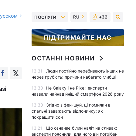
русском
RU
+32
ПОСЛУГИ
ПІДТРИМАЙТЕ НАС
ОСТАННІ НОВИНИ
13:31
Люди постійно перебивають інших не
через грубість: причини набагато глибші
13:30
Не Galaxy і не Pixel: експерти
азі
назвали найнадійніший смартфон 2026 року
13:30
Згідно з фен-шуй, ці помилки в
спальні заважають відпочинку: як
покращити сон
13:21
Що означає білий наліт на сливах:
експерти пояснили, для чого він потрібен