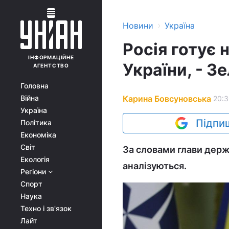
›
Новини
Україна
Росія готує 
ІНФОРМАЦІЙНЕ
України, - З
АГЕНТСТВО
Головна
Карина Бовсуновська
Війна
20:3
Україна
Підпиш
Політика
Економіка
Світ
За словами глави держа
Екологія
аналізуються.
Регіони
Спорт
Наука
Техно і зв'язок
Лайт