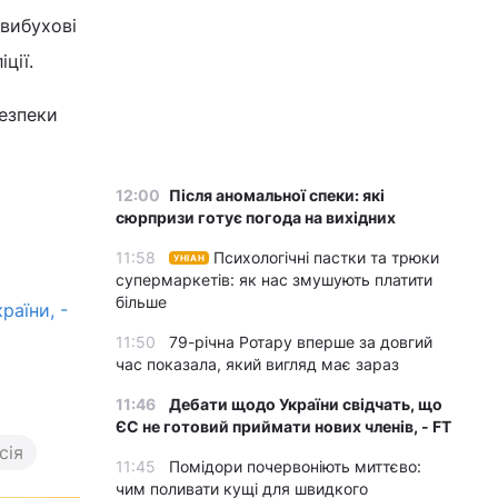
 вибухові
іції.
езпеки
12:00
Після аномальної спеки: які
сюрпризи готує погода на вихідних
11:58
Психологічні пастки та трюки
УНІАН
супермаркетів: як нас змушують платити
більше
раїни, -
11:50
79-річна Ротару вперше за довгий
час показала, який вигляд має зараз
11:46
Дебати щодо України свідчать, що
ЄС не готовий приймати нових членів, - FT
сія
11:45
Помідори почервоніють миттєво:
чим поливати кущі для швидкого