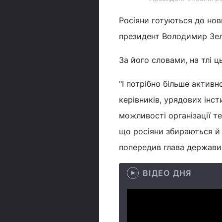
Росіяни готуються до но
президент Володимир Зел
За його словами, на тлі 
"І потрібно більше активн
керівників, урядових інст
можливості організації те
що росіяни збираються й н
попередив глава держави
ВІДЕО ДНЯ