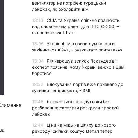
вентилятор не потрібен: турецький
лайфхак, як охолодити дім
13:13
США та Україна спільно працюють
над оновленням ракет для ППО С-300, –
експолковник Штатів
13:06
Українці висловили думку, коли
закінчиться війна, - результати опитування
13:04
РФ нарощує випуск "Іскандерів":
експерт пояснив, чому Україні важко з цим
боротися
12:53
Блокування портів вже призвело до
зупинки підприємств, - ЗМІ
12:46
Як очистити скло духовки без
 Клименка
розбирання: експерти розкрили простий
лайфхак
12:44
Ціни на мідь на шляху до нового
ва
рекорду: скільки коштує метал тепер