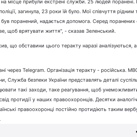
 на місце прибули екстрені служби. 25 людей поранені.
оліції, загинула, 23 роки їй було. Мої співчуття рідним 
о був поранений, надається допомога. Серед поранених 
ве, щоб врятувати життя", - сказав Зеленський.
сив, що обставини цього теракту наразі аналізуються, 
ні через Telegram. Організація теракту - російська. МВ
ни, Служба безпеки України представлять деталі суспільс
ювати такі заходи, таке реагування, щоб унеможливити
свід протидії у наших правоохоронців. Десятки аналогі
раїнські правоохоронці постійно протидіють таким верб
.