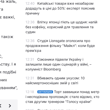
 На жаль,
12:40
Китайські товари вже незабаром
додадуть в ціні до 50%: експерт пояснив
та
причину
є важкі,
12:36
Влітку японці п'ють це щодня: напій
без кофеїну, корисний для травлення та
судин
а також
12:36
Студія Lionsgate оголосила про
продовження фільму "Майкл": коли буде
прем'єра
С,
12:31
Союзники підвели Україну і
тву. І я
залишили лише один сценарій у війні, –
колумніст Bloomberg
 подібні
12:31
Вбивають одним укусом: 10
чних
найсмертоносніших змій у світі
уванням",
12:18
Торт заввишки понад метр
АКТУАЛЬНО
і несподівана пропозиція: стало відомо, хто
став другим тренером "Голосу країни"