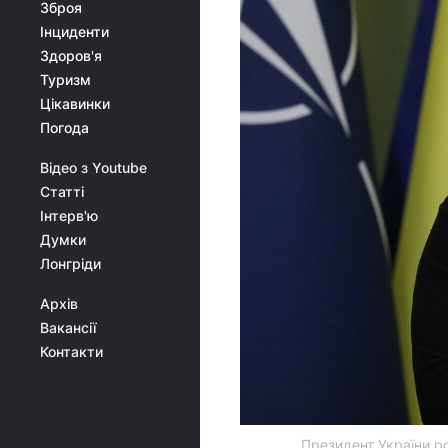
Зброя
Інциденти
Здоров'я
Туризм
Цікавинки
Погода
Відео з Youtube
Статті
Інтерв'ю
Думки
Лонгріди
Архів
Вакансії
Контакти
Президент України ро