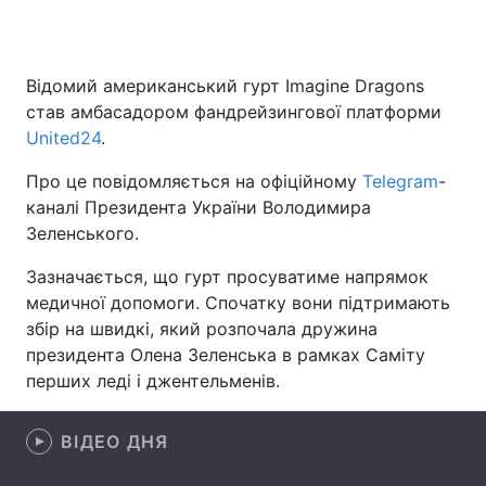
Відомий американський гурт Imagine Dragons
Головна
Війна
став амбасадором фандрейзингової платформи
United24
.
Україна
Політика
Про це повідомляється на офіційному
Telegram
-
Економіка
Світ
каналі Президента України Володимира
Зеленського.
Спорт
Наука
Зазначається, що гурт просуватиме напрямок
Техно і зв'язок
Лайт
медичної допомоги. Спочатку вони підтримають
збір на швидкі, який розпочала дружина
Зброя
Інциденти
президента Олена Зеленська в рамках Саміту
перших леді і джентельменів.
Здоров'я
Туризм
Цікавинки
Погода
ВІДЕО ДНЯ
Екологія
Регіони