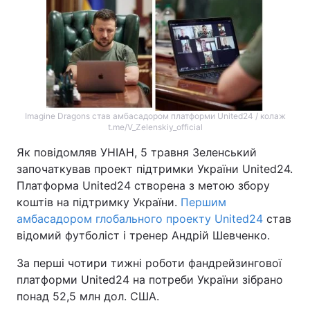
Тема оформлення
Imagine Dragons став амбасадором платформи United24 / колаж
t.me/V_Zelenskiy_official
Як повідомляв УНІАН, 5 травня Зеленський
започаткував проект підтримки України United24.
Платформа United24 створена з метою збору
коштів на підтримку України.
Першим
амбасадором глобального проекту United24
став
відомий футболіст і тренер Андрій Шевченко.
За перші чотири тижні роботи фандрейзингової
платформи United24 на потреби України зібрано
понад 52,5 млн дол. США.