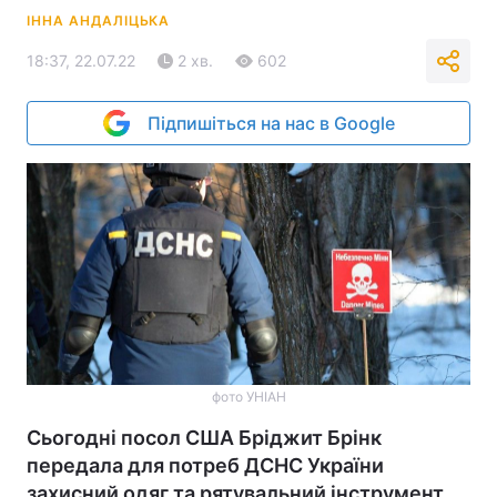
ІННА АНДАЛІЦЬКА
18:37, 22.07.22
2 хв.
602
Підпишіться на нас в Google
фото УНІАН
Сьогодні посол США Бріджит Брінк
передала для потреб ДСНС України
захисний одяг та рятувальний інструмент