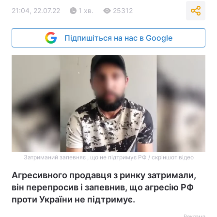
21:04, 22.07.22
1 хв.
25312
Підпишіться на нас в Google
Затриманий запевняє , що не підтримує РФ / скріншот відео
Агресивного продавця з ринку затримали,
він перепросив і запевнив, що агресію РФ
проти України не підтримує.
Реклама