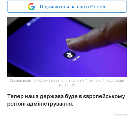
Підпишіться на нас в Google
Український TikTok вивели зі спільного з РФ регіону / Ілюстрація
REUTERS
Тепер наша держава буде в європейському
регіоні адміністрування.
Реклама