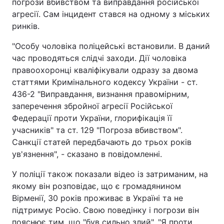
погрози вбивством та виправдання російської
агресії. Сам інцидент стався на одному з міських
ринків.
"Особу чоловіка поліцейські встановили. В даний
час проводяться слідчі заходи. Дії чоловіка
правоохоронці кваліфікували одразу за двома
статтями Кримінального кодексу України - ст.
436-2 "Виправдання, визнання правомірним,
заперечення збройної агресії Російської
Федерації проти України, глорифікація її
учасників" та ст. 129 "Погроза вбивством".
Санкції статей передбачають до трьох років
ув'язнення", - сказано в повідомленні.
У поліції також показали відео із затриманим, на
якому він розповідає, що є громадянином
Вірменії, 30 років проживає в Україні та не
підтримує Росію. Свою поведінку і погрози він
пояснює тим, що "був сильно злий". "Я проти