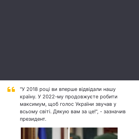
Лонгріди
Відео з Youtube
Статті
Інтерв'ю
Думки
Архів
Вакансії
Контакти
Послуги
"У 2018 році ви вперше відвідали нашу
країну. У 2022-му продовжуєте робити
максимум, щоб голос України звучав у
всьому світі. Дякую вам за це!", - зазначив
президент.