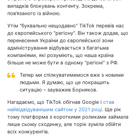
випадків блокувань контенту. Зокрема,
пов’язаного із війною.
Утім "буквально нещодавно" TikTok перевів нас
до європейського "регіону". Він також додав, що
перенесення України до європейської зони
адміністрування відбувається з багатьма
компаніями, які розуміють, що наша країна
більше не може бути в одному "регіоні" з РФ.
Тепер ми спілкуватимемося вже з новими
людьми. Я думаю, що це покращить
ситуацію – зауважив Борняков.
Нагадаємо, що TikTok обігнав Google і
став
найвідвідуванішим сайтом у 2021 році
. Ще рік
тому платформа з короткими роликами займала
лише сьому сходинку, але торік зуміла обійти
всіх конкурентів.