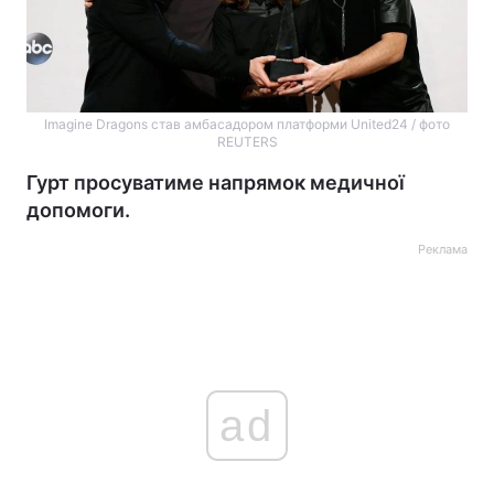
Imagine Dragons став амбасадором платформи United24 / фото
REUTERS
Гурт просуватиме напрямок медичної
допомоги.
Реклама
ad