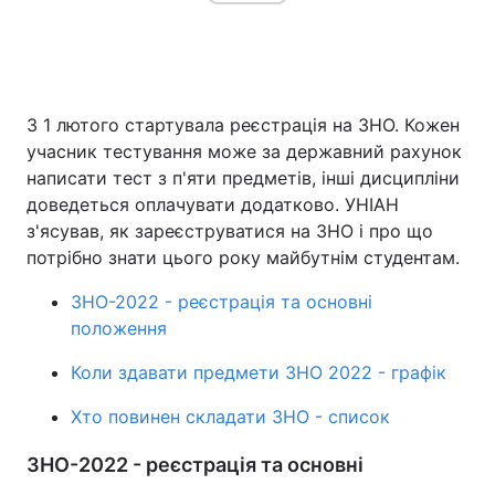
Головна
Війна
З 1 лютого стартувала реєстрація на ЗНО. Кожен
Україна
Політика
учасник тестування може за державний рахунок
написати тест з п'яти предметів, інші дисципліни
Економіка
Світ
доведеться оплачувати додатково. УНІАН
з'ясував, як зареєструватися на ЗНО і про що
Спорт
Наука
потрібно знати цього року майбутнім студентам.
Техно і зв'язок
Лайт
ЗНО-2022 - реєстрація та основні
положення
Зброя
Інциденти
Коли здавати предмети ЗНО 2022 - графік
Здоров'я
Туризм
Хто повинен складати ЗНО - список
Цікавинки
Погода
ЗНО-2022 - реєстрація та основні
Екологія
Регіони