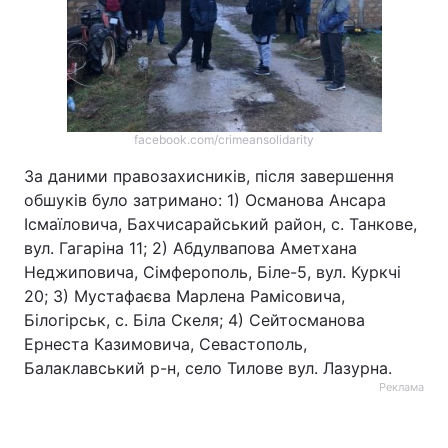
facebook.com/crimeansolidarity
За даними правозахисників, після завершення
обшуків було затримано: 1) Османова Ансара
Ісмаїловича, Бахчисарайський район, с. Танкове,
вул. Гагаріна 11; 2) Абдулвапова Аметхана
Неджиповича, Сімферополь, Біле-5, вул. Куркчі
20; 3) Мустафаєва Марлена Рамісовича,
Білогірськ, с. Біла Скеля; 4) Сейтосманова
Ернеста Казимовича, Севастополь,
Балаклавський р-н, село Тилове вул. Лазурна.
Реклама