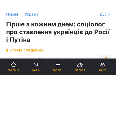
›
Новини
Україна
рус
Гірше з кожним днем: соціолог
про ставлення українців до Росії
і Путіна
ВІКТОРІЯ ГОРДІЄНКО
11:26, 09.02.22
3 хв.
2161
RU
МОВА
ГОЛОВНА
РОЗДІЛИ
ПОГОДА
ЛАЙТ
Підпишіться на нас в Google