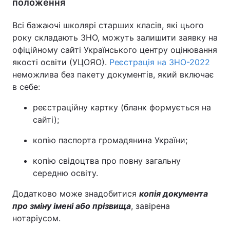
положення
Лонгріди
Всі бажаючі школярі старших класів, які цього
року складають ЗНО, можуть залишити заявку на
Відео з Youtube
Статті
офіційному сайті Українського центру оцінювання
якості освіти (УЦОЯО).
Реєстрація на ЗНО-2022
Інтерв'ю
Думки
неможлива без пакету документів, який включає
в себе:
Архів
Вакансії
реєстраційну картку (бланк формується на
Контакти
сайті);
Послуги
копію паспорта громадянина України;
копію свідоцтва про повну загальну
середню освіту.
Додатково може знадобитися
копія документа
про зміну імені або прізвища
, завірена
нотаріусом.