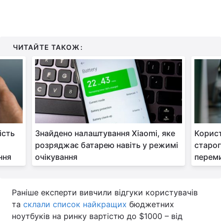
ЧИТАЙТЕ ТАКОЖ:
ість
Знайдено налаштування Xiaomi, яке
Корист
розряджає батарею навіть у режимі
старог
ння
очікування
перем
Раніше експерти вивчили відгуки користувачів
та
склали список найкращих
бюджетних
ноутбуків на ринку вартістю до $1000 – від