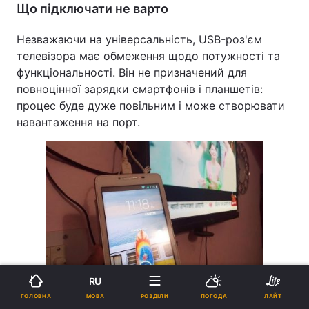
Що підключати не варто
Незважаючи на універсальність, USB-роз'єм
телевізора має обмеження щодо потужності та
функціональності. Він не призначений для
повноцінної зарядки смартфонів і планшетів:
процес буде дуже повільним і може створювати
навантаження на порт.
RU
Також не варто підключати пристрої, що
МОВА
ГОЛОВНА
РОЗДІЛИ
ПОГОДА
ЛАЙТ
вимагають драйверів – наприклад, принтери,