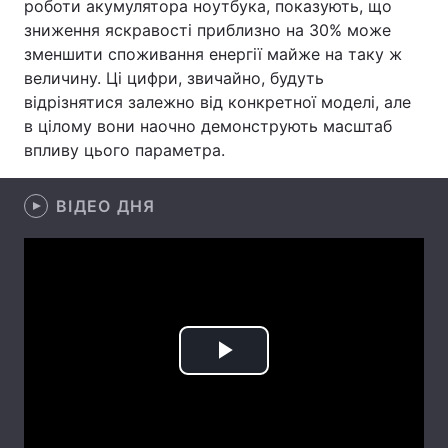
роботи акумулятора ноутбука, показують, що
зниження яскравості приблизно на 30% може
Лонгріди
зменшити споживання енергії майже на таку ж
величину. Ці цифри, звичайно, будуть
Відео з Youtube
Статті
відрізнятися залежно від конкретної моделі, але
в цілому вони наочно демонструють масштаб
Інтерв'ю
Думки
впливу цього параметра.
Архів
Вакансії
ВІДЕО ДНЯ
Контакти
Послуги
Play
Video