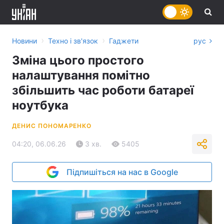
›
›
Новини
Техно і зв'язок
Гаджети
рус
Зміна цього простого
налаштування помітно
збільшить час роботи батареї
ноутбука
ДЕНИС ПОНОМАРЕНКО
04:20, 06.06.26
3 хв.
5405
Підпишіться на нас в Google