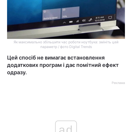
Як максимально збільшити час роботи ноутбука: змініть цей
параметр / фото Digital Trends
Цей спосіб не вимагає встановлення
додаткових програм і дає помітний ефект
одразу.
Реклама
ad