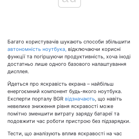
Головна
Війна
Україна
Політика
Багато користувачів шукають способи збільшити
автономність ноутбука,
відключаючи корисні
Економіка
Світ
функції та погіршуючи продуктивність, хоча іноді
достатньо лише одного базового налаштування
Спорт
Наука
дисплея.
Техно і зв'язок
Лайт
Йдеться про яскравість екрана – найбільш
енергоємний компонент будь-якого ноутбука.
Зброя
Інциденти
Експерти порталу BGR
відзначають
, що навіть
невелике зниження рівня яскравості може
Здоров'я
Туризм
помітно зменшити витрату заряду батареї та
подовжити час роботи пристрою без підзарядки.
Цікавинки
Погода
Тести, що аналізують вплив яскравості на час
Екологія
Регіони