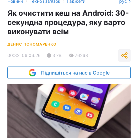
›
›
Новини
Техно і зв'язок
Гаджети
рус
Як очистити кеш на Android: 30-
секундна процедура, яку варто
виконувати всім
ДЕНИС ПОНОМАРЕНКО
00:32, 06.06.26
3 хв.
76268
Підпишіться на нас в Google