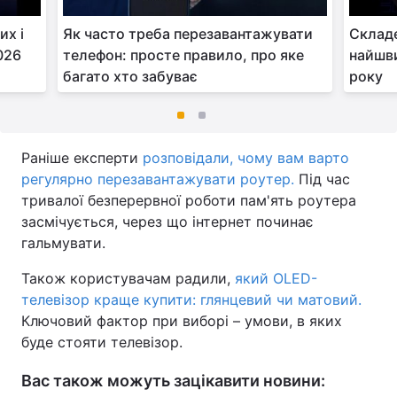
их і
Як часто треба перезавантажувати
Складе
026
телефон: просте правило, про яке
найшви
багато хто забуває
року
Раніше експерти
розповідали, чому вам варто
регулярно перезавантажувати роутер.
Під час
тривалої безперервної роботи пам'ять роутера
засмічується, через що інтернет починає
гальмувати.
Також користувачам радили,
який OLED-
телевізор краще купити: глянцевий чи матовий.
Ключовий фактор при виборі – умови, в яких
буде стояти телевізор.
Вас також можуть зацікавити новини: