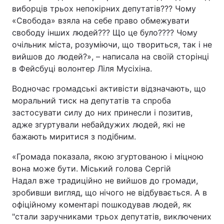
виборців трьох непокірних депутатів??? Чому
«Свобода» взяла на себе право обмежувати
свободу інших людей??? Що це було???? Чому
очільник міста, розуміючи, що твориться, так і не
вийшов до людей?», – написала на своїй сторінці
в Фейсбуці волонтер Ліля Мусіхіна.
Водночас громадські активісти відзначають, що
моральний тиск на депутатів та спроба
застосувати силу до них принесли і позитив,
адже згуртували небайдужих людей, які не
бажають миритися з подібним.
«Громада показала, якою згуртованою і міцною
вона може бути. Міський голова Сергій
Надал вже традиційно не вийшов до громади,
зробивши вигляд, що нічого не відбувається. А в
офіційному коментарі пошкодував людей, як
"стали заручниками трьох депутатів, виключених