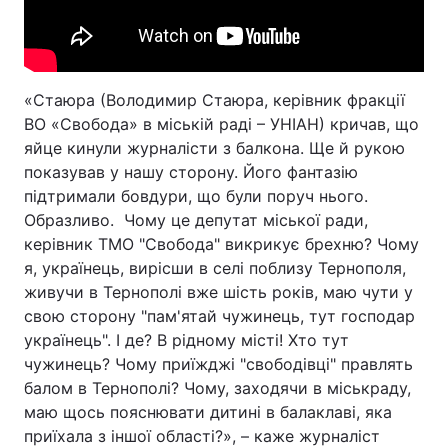
«Стаюра (Володимир Стаюра, керівник фракції
ВО «Свобода» в міській раді – УНІАН) кричав, що
яйце кинули журналісти з балкона. Ще й рукою
показував у нашу сторону. Його фантазію
підтримали бовдури, що були поруч нього.
Образливо. Чому це депутат міської ради,
керівник ТМО "Свобода" викрикує брехню? Чому
я, українець, вирісши в селі поблизу Тернополя,
живучи в Тернополі вже шість років, маю чути у
свою сторону "пам'ятай чужинець, тут господар
українець". І де? В рідному місті! Хто тут
чужинець? Чому приїжджі "свободівці" правлять
балом в Тернополі? Чому, заходячи в міськраду,
маю щось пояснювати дитині в балаклаві, яка
приїхала з іншої області?», – каже журналіст