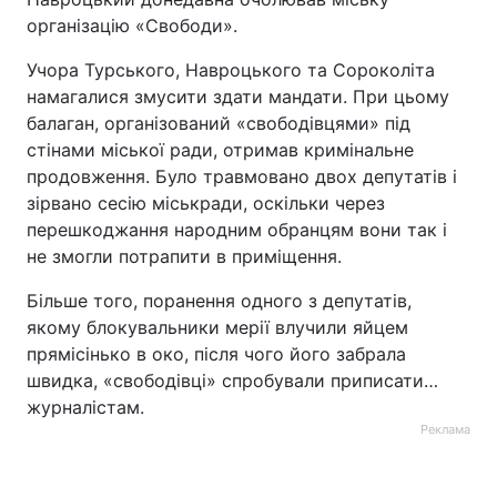
організацію «Свободи».
Тема оформлення
Учора Турського, Навроцького та Сороколіта
намагалися змусити здати мандати. При цьому
балаган, організований «свободівцями» під
стінами міської ради, отримав кримінальне
продовження. Було травмовано двох депутатів і
зірвано сесію міськради, оскільки через
перешкоджання народним обранцям вони так і
не змогли потрапити в приміщення.
Більше того, поранення одного з депутатів,
якому блокувальники мерії влучили яйцем
прямісінько в око, після чого його забрала
швидка, «свободівці» спробували приписати…
журналістам.
Реклама