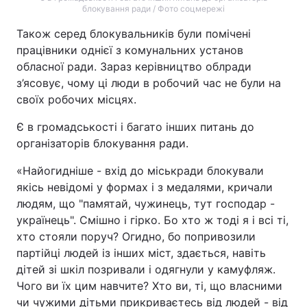
блокування ради / Фото соцмережі
Також серед блокувальників були помічені
працівники однієї з комунальних установ
обласної ради. Зараз керівництво облради
з’ясовує, чому ці люди в робочий час не були на
своїх робочих місцях.
Є в громадськості і багато інших питань до
організаторів блокування ради.
«Найогидніше - вхід до міськради блокували
якісь невідомі у формах і з медалями, кричали
людям, що "памятай, чужинець, тут господар -
українець". Смішно і гірко. Бо хто ж тоді я і всі ті,
хто стояли поруч? Огидно, бо попривозили
партійці людей із інших міст, здається, навіть
дітей зі шкіл позривали і одягнули у камуфляж.
Чого ви їх цим навчите? Хто ви, ті, що власними
чи чужими дітьми прикриваєтесь від людей - від