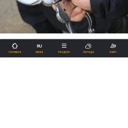
RU
МОВА
ГОЛОВНА
РОЗДІЛИ
ПОГОДА
ЛАЙТ
Заможних жителів
Тернопільщини попереджають
про серйозну загрозу
11:39, 21.04.2017
4 хв.
1938
Впродовж місяця на Тернопільщині сталися
три резонансні грабежі, після яких двоє
осіб загинуло. Правоохоронці зазначають,