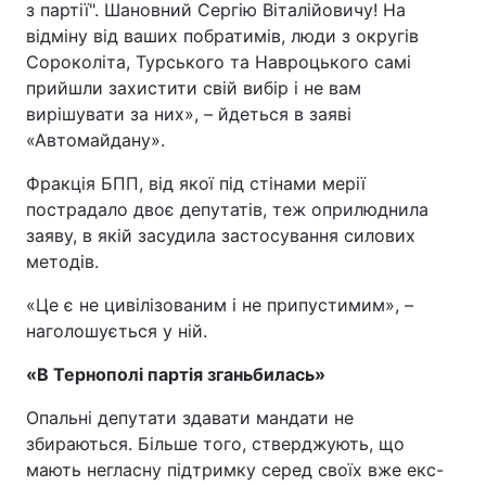
з партії". Шановний Сергію Віталійовичу! На
відміну від ваших побратимів, люди з округів
Сороколіта, Турського та Навроцького самі
прийшли захистити свій вибір і не вам
вирішувати за них», – йдеться в заяві
«Автомайдану».
Фракція БПП, від якої під стінами мерії
пострадало двоє депутатів, теж оприлюднила
заяву, в якій засудила застосування силових
методів.
«Це є не цивілізованим і не припустимим», –
наголошується у ній.
«В Тернополі партія зганьбилась»
Опальні депутати здавати мандати не
збираються. Більше того, стверджують, що
мають негласну підтримку серед своїх вже екс-