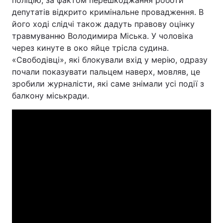
поліцію, за фактом перешкоджання роботи
депутатів відкрито кримінальне провадження. В
його ході слідчі також дадуть правову оцінку
травмуванню Володимира Міська. У чоловіка
через кинуте в око яйце трісла судина.
«Свободівці», які блокували вхід у мерію, одразу
почали показувати пальцем наверх, мовляв, це
зробили журналісти, які саме знімали усі події з
балкону міськради.