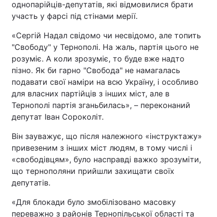
однопарійців-депутатів, які відмовилися брати
участь у фарсі під стінами мерії.
«Сергій Надал свідомо чи несвідомо, але топить
"Свободу" у Тернополі. На жаль, партія цього не
розуміє. А коли зрозуміє, то буде вже надто
пізно. Як би гарно "Свобода" не намагалась
подавати свої наміри на всю Україну, і особливо
для власних партійців з інших міст, але в
Тернополі партія зганьбилась», – переконаний
депутат Іван Сороколіт.
Він зауважує, що після належного «інструктажу»
привезеним з інших міст людям, в тому числі і
«свободівцям», було насправді важко зрозуміти,
що тернополяни прийшли захищати своїх
депутатів.
«Для блокади було змобілізовано масовку
переважно з районів Тернопільської області та