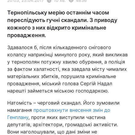
20:03, 25.04.2017
10 хв.
4836
Тернопільську мерію останнім часом
переслідують гучні скандали. З приводу
кожного з них відкрито кримінальне
провадження.
Здавалося б, після кількаденного снігового
колапсу наприкінці минулого року, який викликав
у тернополян потужну хвилю обурення, а поліція
за фактом халатності, яка завдала місту чималих
матеріальних збитків, порушила кримінальне
провадження, міський голова Сергій Надал
нарешті займеться міською господаркою.
Натомість – черговий скандал. Його зумовили
намагання
проштовхнути внесення змін до
Генплану
, проти яких виступили частина
депутатів, архітектори, громадські активісти.
Вони наголошували, що дані зміни не