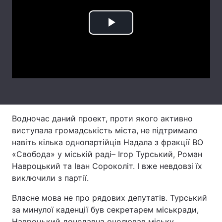
Лонгріди
Play
Відео з Youtube
Статті
Video
Інтерв'ю
Думки
Архів
Вакансії
Контакти
Водночас даний проект, проти якого активно
виступала громадськість міста, не підтримало
Послуги
навіть кілька однопартійців Надала з фракції ВО
«Свобода» у міській раді– Ігор Турський, Роман
Навроцький та Іван Сороколіт. І вже невдовзі їх
виключили з партії.
Власне мова не про рядових депутатів. Турський
за минулої каденції був секретарем міськради,
Навроцький донедавна очолював міську