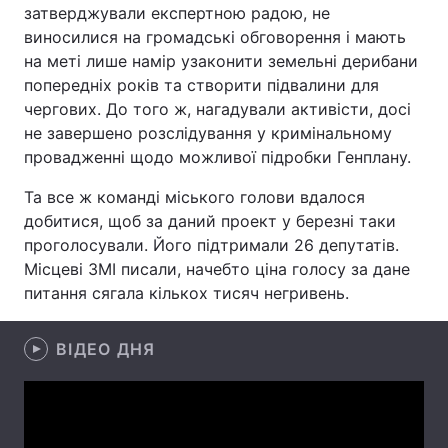
затверджували експертною радою, не
виносилися на громадські обговорення і мають
на меті лише намір узаконити земельні дерибани
попередніх років та створити підвалини для
Головна
Війна
чергових. До того ж, нагадували активісти, досі
Україна
Політика
не завершено розслідування у кримінальному
провадженні щодо можливої підробки Генплану.
Економіка
Світ
Та все ж команді міського голови вдалося
Спорт
Наука
добитися, щоб за даний проект у березні таки
проголосували. Його підтримали 26 депутатів.
Техно і зв'язок
Лайт
Місцеві ЗМІ писали, начебто ціна голосу за дане
питання сягала кількох тисяч негривень.
Зброя
Інциденти
ВІДЕО ДНЯ
Здоров'я
Туризм
Цікавинки
Погода
Екологія
Регіони