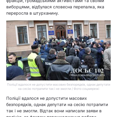
фракцій, громадськими активістами та своїми
виборцями, відбулася словесна перепалка, яка
переросла в штурханину.
Поліції вдалося не допустити масових безпорядків, однак депутати
на сесію потрапити так і не змогли / Фото соцмережі
Поліції вдалося не допустити масових
безпорядків, однак депутати на сесію потрапити
так і не змогли. Відтак вони написали заяви в