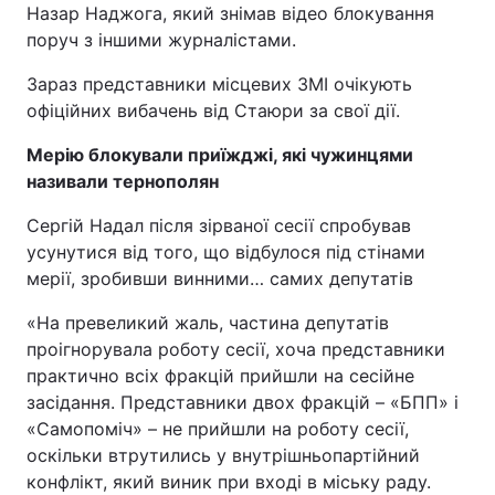
Назар Наджога, який знімав відео блокування
поруч з іншими журналістами.
Зараз представники місцевих ЗМІ очікують
офіційних вибачень від Стаюри за свої дії.
Мерію блокували приїжджі, які чужинцями
називали тернополян
Сергій Надал після зірваної сесії спробував
усунутися від того, що відбулося під стінами
мерії, зробивши винними… самих депутатів
«На превеликий жаль, частина депутатів
проігнорувала роботу сесії, хоча представники
практично всіх фракцій прийшли на сесійне
засідання. Представники двох фракцій – «БПП» і
«Самопоміч» – не прийшли на роботу сесії,
оскільки втрутились у внутрішньопартійний
конфлікт, який виник при вході в міську раду.