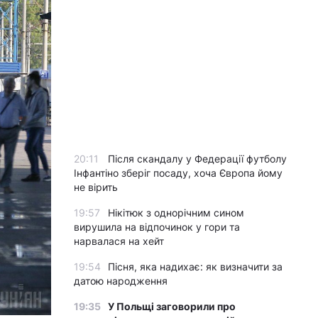
20:11
Після скандалу у Федерації футболу
Інфантіно зберіг посаду, хоча Європа йому
не вірить
19:57
Нікітюк з однорічним сином
вирушила на відпочинок у гори та
нарвалася на хейт
19:54
Пісня, яка надихає: як визначити за
датою народження
19:35
У Польщі заговорили про