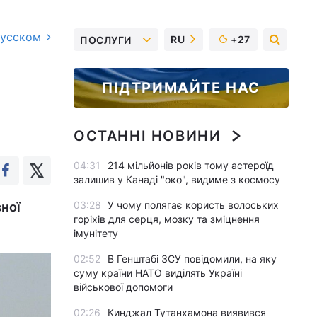
русском
RU
+27
ПОСЛУГИ
ПІДТРИМАЙТЕ НАС
ОСТАННІ НОВИНИ
04:31
214 мільйонів років тому астероїд
залишив у Канаді "око", видиме з космосу
03:28
У чому полягає користь волоських
вної
горіхів для серця, мозку та зміцнення
імунітету
02:52
В Генштабі ЗСУ повідомили, на яку
суму країни НАТО виділять Україні
військової допомоги
02:26
Кинджал Тутанхамона виявився