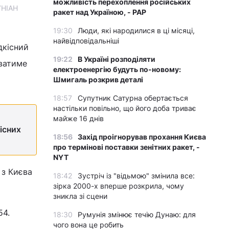
можливість перехоплення російських
УНІАН
ракет над Україною, - PAP
19:30
Люди, які народилися в ці місяці,
найвідповідальніші
дкісний
19:22
В Україні розподіляти
уватиме
електроенергію будуть по-новому:
Шмигаль розкрив деталі
18:57
Супутник Сатурна обертається
настільки повільно, що його доба триває
майже 16 днів
існих
18:56
Захід проігнорував прохання Києва
про термінові поставки зенітних ракет, -
NYT
 з Києва
18:42
Зустріч із "відьмою" змінила все:
зірка 2000-х вперше розкрила, чому
зникла зі сцени
54.
18:30
Румунія змінює течію Дунаю: для
чого вона це робить