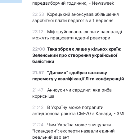
передвиборчий годинник, - Newsweek
22:53
Корецький анонсував збільшення
заробітної плати педагогів з 1 вересня
22:12
Міф зруйновано: скільки насправді
можуть працювати ядерні реактори
22:00
Така зброя є лише у кількох країн:
Зеленський про створення української
балістики
21:57
"Динамо" здобуло важливу
перемогу у кваліфікації Ліги конференцій
21:47
Анчоуси чи сардини: яка риба
корисніша
21:42
В Україну може потрапити
антидронова ракета CM-70 з Канади, - ЗМІ
21:24
Чим Україна може знищувати
"Іскандери": експерти назвали єдиний
реальний варіант