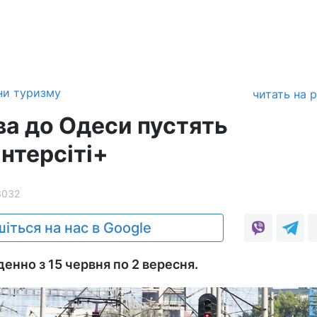
ни туризму
читать на 
ва до Одеси пустять
нтерсіті+
3032
іться на нас в Google
енно з 15 червня по 2 вересня.