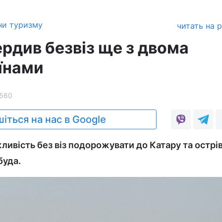
ни туризму
читать на 
рдив безвіз ще з двома
їнами
560
іться на нас в Google
ливість без віз подорожувати до Катару та острі
буда.