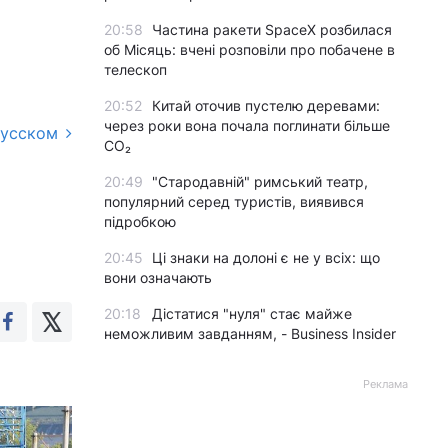
20:58
Частина ракети SpaceX розбилася
об Місяць: вчені розповіли про побачене в
телескоп
20:52
Китай оточив пустелю деревами:
через роки вона почала поглинати більше
русском
CO₂
20:49
"Стародавній" римський театр,
популярний серед туристів, виявився
підробкою
20:45
Ці знаки на долоні є не у всіх: що
вони означають
20:18
Дістатися "нуля" стає майже
неможливим завданням, - Business Insider
Реклама