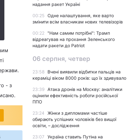
надання ракет Україні
00:25
Одне налаштування, яке варто
змінити всім власникам нових телевізорів
00:22
"Нам самим потрібні": Трамп
відреагував на прохання Зеленського
надати ракети до Patriot
вим
06 серпня, четвер
ті
держави.
23:58
Вчені виявили відбитки пальців на
кераміці віком 8000 років: що їх здивувало
о - з
23:39
Атака дронів на Москву: аналітики
писано.
оцінили ефективність роботи російської
ППО
23:24
Жінки з дипломами частіше
обирають успішних чоловіків без вищої
освіти, – дослідження
s
23:07
Україна ставить Путіна на