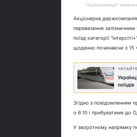
"Укразалізниця" призначи
Акціонерна держкомпанія
перевезення залізничним
поїзд категорії "Інтерсі
щоденно починаючи з 15 
ЧИТАЙТ
Українц
поїздів
Згідно з повідомленням п
о 6:10 і прибуватиме до О
У зворотному напрямку по