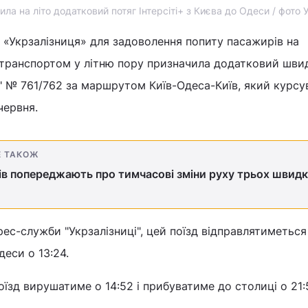
ла на літо додатковий потяг Інтерсіті+ з Києва до Одеси / фото 
 «Укрзалізниця» для задоволення попиту пасажирів на
 транспортом у літню пору призначила додатковий шви
ті+" № 761/762 за маршрутом Київ-Одеса-Київ, який курс
червня.
Е ТАКОЖ
ів попереджають про тимчасові зміни руху трьох швидк
рес-служби "Укрзалізниці", цей поїзд відправлятиметься
деси о 13:24.
їзд вирушатиме о 14:52 і прибуватиме до столиці о 21: