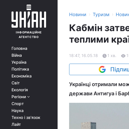
›
›
Новини
Туризм
Нови
Кабмін затве
ІНФОРМАЦІЙНЕ
теплими кра
АГЕНТСТВО
Головна
Війна
18:47, 16.05.18
1 хв.
1
Україна
Підпиш
Політика
Економіка
Світ
Українці отримали мож
Екологія
держави Антигуа і Бар
Регіони
Спорт
Наука
Техно і зв'язок
Лайт