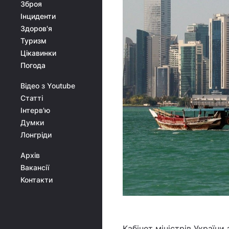
Зброя
Інциденти
Здоров'я
Туризм
Цікавинки
Погода
Відео з Youtube
Статті
Інтерв'ю
Думки
Лонгріди
Архів
Вакансії
Контакти
Кабінет міністрів Україн