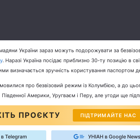
омадяни України зараз можуть подорожувати за безвізо
ту
. Наразі Україна посідає приблизно 30-ту позицію в сві
якими визначається зручність користування паспортом 
овилися про безвізовий режим із Колумбією, а до цьог
івденної Америки, Уругваєм і Перу, але угоди ще під
ІТЬ ПРОЄКТУ
ПІДТРИМАЙТЕ НАС
 в Telegram
УНІАН в Google New