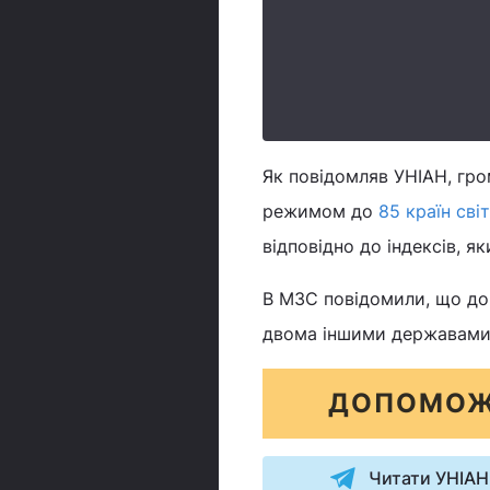
Як повідомляв УНІАН, гр
режимом до
85 країн сві
відповідно до індексів, 
В МЗС повідомили, що дом
двома іншими державами П
ДОПОМОЖ
Читати УНІАН