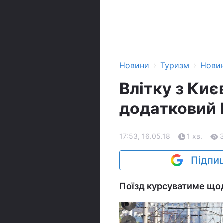
›
›
Новини
Туризм
Нови
Влітку з Киє
додатковий І
17:53, 16.05.18
1 хв.
Підпиш
Поїзд курсуватиме щод