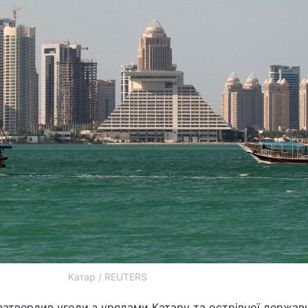
Катар / REUTERS
и затвердив угоди з урядами Катару та острівної держав