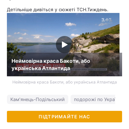
Детільніше дивіться у сюжеті ТСН.Тиждень.
Неймовірна краса Бакоти, або
українська Атлантида
Неймовірна краса Бакоти, або українська Атлантида
Кам'янець-Подільський
подорожі по Україні
ПІДТРИМАЙТЕ НАС