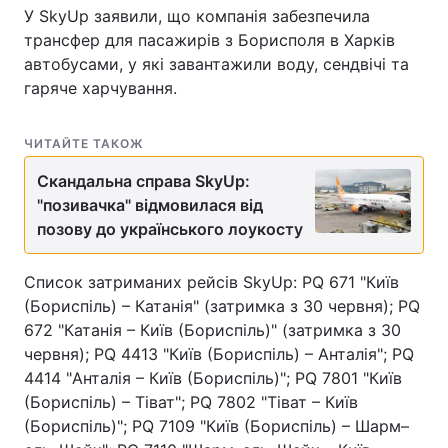
У SkyUp заявили, що компанія забезпечила
трансфер для пасажирів з Борисполя в Харків
автобусами, у які завантажили воду, сендвічі та
гаряче харчування.
ЧИТАЙТЕ ТАКОЖ
Скандальна справа SkyUp:
"позивачка" відмовилася від
позову до українського лоукосту
Список затриманих рейсів SkyUp: PQ 671 "Київ
(Бориспіль) – Катанія" (затримка з 30 червня); PQ
672 "Катанія – Київ (Бориспіль)" (затримка з 30
червня); PQ 4413 "Київ (Бориспіль) – Анталія"; PQ
4414 "Анталія – Київ (Бориспіль)"; PQ 7801 "Київ
(Бориспіль) – Тіват"; PQ 7802 "Тіват – Київ
(Бориспіль)"; PQ 7109 "Київ (Бориспіль) – Шарм–