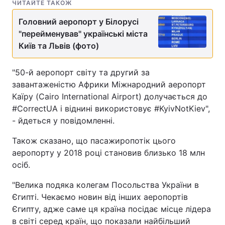
ЧИТАЙТЕ ТАКОЖ
Головний аеропорт у Білорусі
"перейменував" українські міста
Київ та Львів (фото)
"50-й аеропорт світу та другий за
завантаженістю Африки Міжнародний аеропорт
Каїру (Cairo International Airport) долучається до
#CorrectUA і віднині використовує #KyivNotKiev",
- йдеться у повідомленні.
Також сказано, що пасажиропотік цього
аеропорту у 2018 році становив близько 18 млн
осіб.
"Велика подяка колегам Посольства України в
Єгипті. Чекаємо новин від інших аеропортів
Єгипту, адже саме ця країна посідає місце лідера
в світі серед країн, що показали найбільший