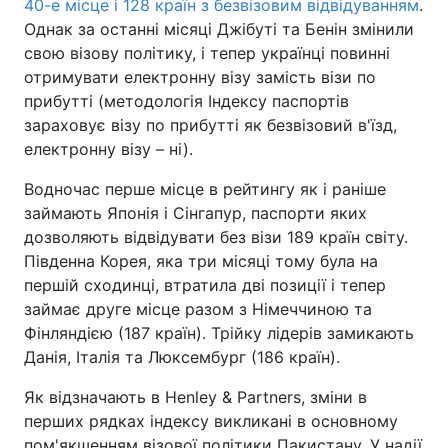
40-е місце і 128 країн з безвізовим відвідуванням
.
Однак за останні місяці Джібуті та Бенін змінили
Тема оформлення
свою візову політику, і тепер українці повинні
отримувати електронну візу замість візи по
прибутті (методологія Індексу паспортів
зараховує візу по прибутті як безвізовий в'їзд,
електронну візу – ні).
Водночас перше місце в рейтингу як і раніше
займають Японія і Сінгапур, паспорти яких
дозволяють відвідувати без візи 189 країн світу.
Південна Корея, яка три місяці тому була на
першій сходинці, втратила дві позиції і тепер
займає друге місце разом з Німеччиною та
Фінляндією (187 країн). Трійку лідерів замикають
Данія, Італія та Люксембург (186 країн).
Як відзначають в Henley & Partners, зміни в
перших рядках індексу викликані в основному
пом'якшенням візової політики Пакистану. У надії