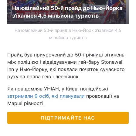
На ювілейний 50-й прайд до Нью-Йорка
з’їхалися 4,5 мільйона туристів
На ювілейний 50-й прайд в Нью-Йорк з'їхалися 4,5
мільйона туристів
Прайд був приурочений до 50-ї річниці зіткнень
між поліцією і відвідувачами гей-бару Stonewall
Inn у Нью-Йорку, які поклали початок сучасного
руху за права геїв і лесбіянок.
Як повідомляв УНІАН, у Києві поліцейські
затримали 9 осіб, які планували
провокації на
Марші рівності.
ПІДТРИМАЙТЕ НАС