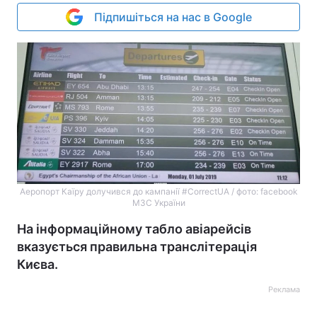
Підпишіться на нас в Google
Аеропорт Каїру долучився до кампанії #CorrectUA / фото: facebook
МЗС України
На інформаційному табло авіарейсів
вказується правильна транслітерація
Києва.
Реклама