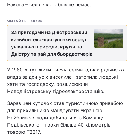
Бакота – село, якого більше немає.
ЧИТАЙТЕ ТАКОЖ
За пригодами на Дністровський
каньйон: еко-прогулянки серед
унікальної природи, круїзи по
Дністру та рай для бьордвотчерів
У 1980-х тут жили тисячі селян, однак радянська
влада звідси усіх виселила і затопила людські
хати та господарку, розширюючи
Новодністровську гідроелектростанцію.
Зараз цей куточок став туристичною привабою
для прихильників мандрувати Україною.
Найближче сюди добиратися з Кам'янця-
Подільського - трохи більше 40 кілометрів
трасою Т2317.