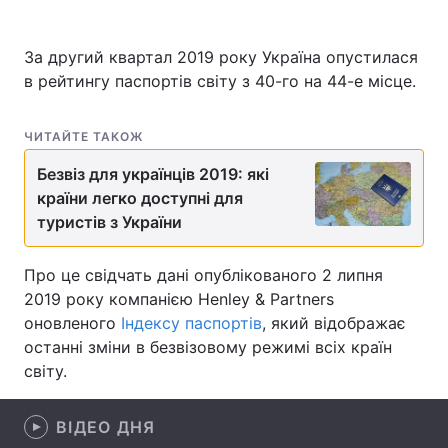
За другий квартал 2019 року Україна опустилася
в рейтингу паспортів світу з 40-го на 44-е місце.
Головна
Війна
Україна
Політика
ЧИТАЙТЕ ТАКОЖ
Безвіз для українців 2019: які
Економіка
Світ
країни легко доступні для
Спорт
Наука
туристів з України
Техно і зв'язок
Лайт
Про це свідчать дані опублікованого 2 липня
2019 року компанією Henley & Partners
Зброя
Інциденти
оновленого
Індексу паспортів
, який відображає
останні зміни в безвізовому режимі всіх країн
Здоров'я
Туризм
світу.
Цікавинки
Погода
ВІДЕО ДНЯ
Екологія
Регіони