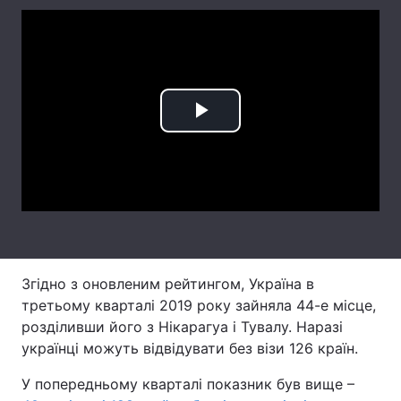
Лонгріди
Відео з Youtube
Статті
Інтерв'ю
Думки
Play
Архів
Вакансії
Video
Контакти
Послуги
Згідно з оновленим рейтингом, Україна в
третьому кварталі 2019 року зайняла 44-е місце,
розділивши його з Нікарагуа і Тувалу. Наразі
українці можуть відвідувати без візи 126 країн.
У попередньому кварталі показник був вище –