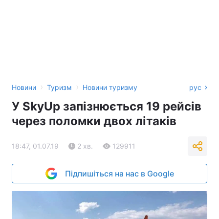
›
›
Новини
Туризм
Новини туризму
рус
У SkyUp запізнюється 19 рейсів
через поломки двох літаків
18:47, 01.07.19
2 хв.
129911
Підпишіться на нас в Google