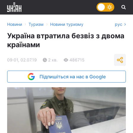
›
›
Новини
Туризм
Новини туризму
рус
Україна втратила безвіз з двома
країнами
09:01, 02.07.19
2 хв.
486715
Підпишіться на нас в Google