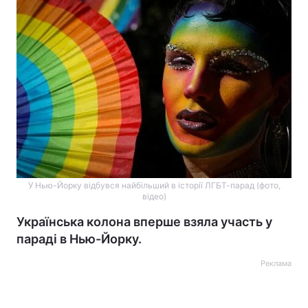
У Нью-Йорку відбувся найбільший в історії ЛГБТ-парад (фото,
відео)
Українська колона вперше взяла участь у
параді в Нью-Йорку.
Реклама