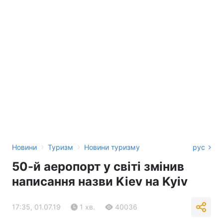
›
›
Новини
Туризм
Новини туризму
рус
50-й аеропорт у світі змінив
написання назви Kiev на Kyiv
17:35, 01.07.19
1 хв.
40036