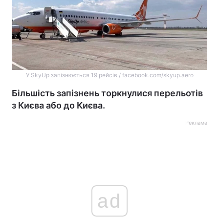
У SkyUp запізнюється 19 рейсів / facebook.com/skyup.aero
Більшість запізнень торкнулися перельотів
з Києва або до Києва.
Реклама
ad