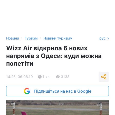
›
›
Новини
Туризм
Новини туризму
рус
Wizz Air відкрила 6 нових
напрямів з Одеси: куди можна
полетіти
14:26, 06.08.19
1 хв.
3138
Підпишіться на нас в Google