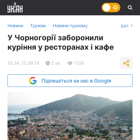
›
›
Новини
Туризм
Новини туризму
рус
У Чорногорії заборонили
куріння у ресторанах і кафе
10:24, 15.08.19
2 хв.
1139
Підпишіться на нас в Google