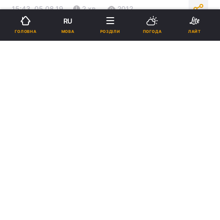
15:43, 05.08.19
2 хв.
2012
RU
МОВА
ГОЛОВНА
РОЗДІЛИ
ПОГОДА
ЛАЙТ
Підпишіться на нас в Google
В аеропорту Ріміні стався інцидент з птахом / Ілюстрація REUTERS
Зокрема, вчасно не вилетять рейси PQ 716
«Ріміні - Одеса» і PQ 102 «Одеса - Київ».
Реклама