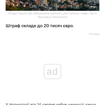
Влада Чорногорії заборонила куріння у ресторанах і кафе / фото
Myroslava Shulhevich
Штраф складе до 20 тисяч євро.
Реклама
ad
У Чорногорії від 14 серпня набув чинності закон,