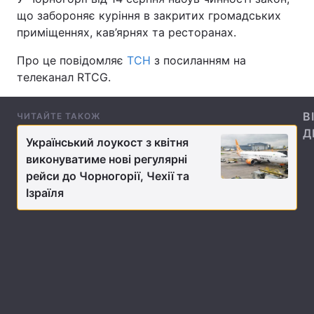
що забороняє куріння в закритих громадських
приміщеннях, кав’ярнях та ресторанах.
Про це повідомляє
ТСН
з посиланням на
Головна
Війна
телеканал RTCG.
Україна
Політика
В
ЧИТАЙТЕ ТАКОЖ
Економіка
Світ
Д
Український лоукост з квітня
Спорт
Наука
виконуватиме нові регулярні
рейси до Чорногорії, Чехії та
Техно і зв'язок
Лайт
Ізраїля
Зброя
Інциденти
Здоров'я
Туризм
Цікавинки
Погода
Екологія
Регіони