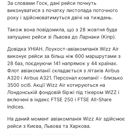
За словами Госк, дані рейси почнуть
виконуватися з початку листопада поточного
року і здійснюватимуться двічі на тиждень.
Також вона повідомила, що з 28 жовтня буде
запущено рейси зі Львова до Ларнаки (Кіпр).
Довідка УНІАН. Лоукост-авіакомпанія Wizz Air
виконує рейси за більш ніж 600 маршрутами з
28 баз, поєднуючи 141 напрямок у 44 країнах.
Флот авіакомпанії складається з літаків Airbus
A320 і Airbus A321. Персонал компанії - близько
3500 осіб. Акції Wizz Air котируються на
Лондонській фондовій біржі під тікером WIZZ і
включені в індекс FTSE 250 і FTSE All-Share
Indices.
На даний момент авіакомпанія Wizz Air здійснює
рейси з Києва, Львова та Харкова.