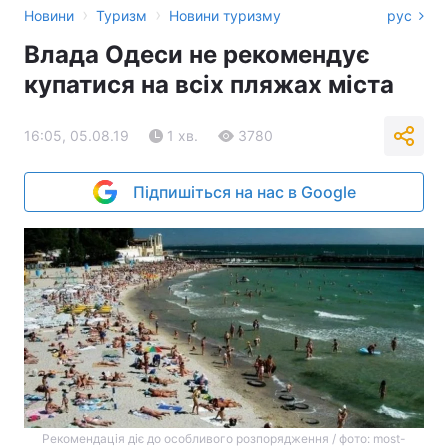
›
›
Новини
Туризм
Новини туризму
рус
Влада Одеси не рекомендує
купатися на всіх пляжах міста
16:05, 05.08.19
1 хв.
3780
Підпишіться на нас в Google
Рекомендація діє до особливого розпорядження / фото: most-