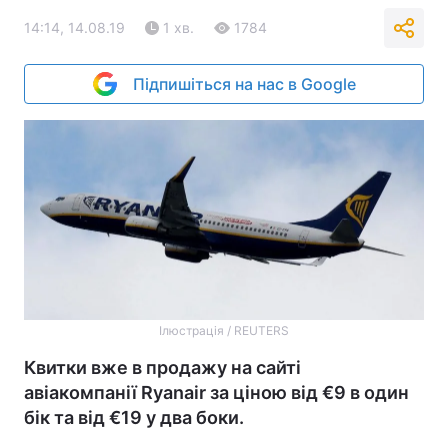
14:14, 14.08.19
1 хв.
1784
Підпишіться на нас в Google
Ілюстрація / REUTERS
Квитки вже в продажу на сайті
авіакомпанії Ryanair за ціною від €9 в один
бік та від €19 у два боки.