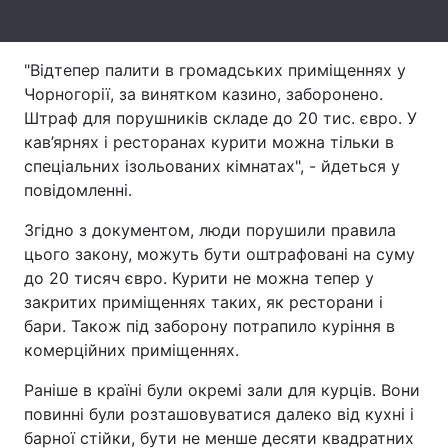
Лонгріди
"Відтепер палити в громадських приміщеннях у
Чорногорії, за винятком казино, заборонено.
Відео з Youtube
Статті
Штраф для порушників складе до 20 тис. євро. У
Інтерв'ю
Думки
кав’ярнях і ресторанах курити можна тільки в
спеціальних ізольованих кімнатах", - йдеться у
Архів
Вакансії
повідомленні.
Контакти
Згідно з документом, люди порушили правила
цього закону, можуть бути оштрафовані на суму
Послуги
до 20 тисяч євро. Курити не можна тепер у
закритих приміщеннях таких, як ресторани і
бари. Також під заборону потрапило куріння в
комерційних приміщеннях.
Раніше в країні були окремі зали для курців. Вони
повинні були розташовуватися далеко від кухні і
барної стійки, бути не менше десяти квадратних