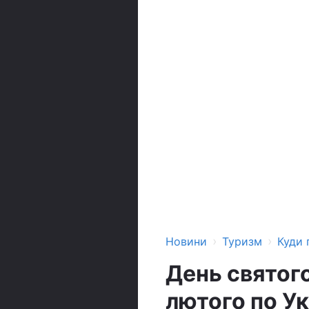
›
›
Новини
Туризм
Куди 
День святого
лютого по Ук