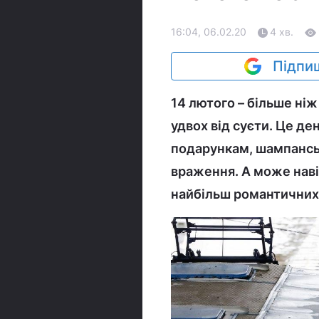
16:04, 06.02.20
4 хв.
Підпиш
14 лютого – більше ніж
удвох від суєти. Це де
подарункам, шампанськ
враження. А може наві
найбільш романтичних м