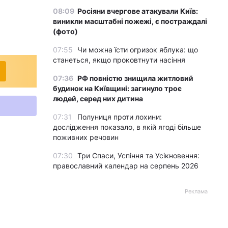
08:09
Росіяни вчергове атакували Київ:
виникли масштабні пожежі, є постраждалі
(фото)
07:55
Чи можна їсти огризок яблука: що
станеться, якщо проковтнути насіння
07:36
РФ повністю знищила житловий
будинок на Київщині: загинуло троє
людей, серед них дитина
07:31
Полуниця проти лохини:
дослідження показало, в якій ягоді більше
поживних речовин
07:30
Три Спаси, Успіння та Усікновення:
православний календар на серпень 2026
Реклама