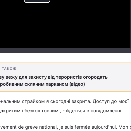
Play
Video
Е ТАКОЖ
у вежу для захисту від терористів огородять
робивним скляним парканом (відео)
іональним страйком я сьогодні закрита. Доступ до моєї
дкритим і безкоштовним", - йдеться в повідомленні.
vement de grève national, je suis fermée aujourd'hui. Mon 