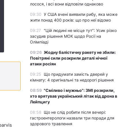
лосося, і всі вони відповіли однаково
09:30
У США вчені виявили рибу, яка може
жити понад 400 років: що про неї відомо
09:27
"Цій людині не місце тут": Усик різко
засудив рішення МОК щодо Росії на
Олімпіаді
09:26
Жодну балістичну ракету не збили:
Повітряні сили розкрили деталі нічної
атаки росіян
09:25
Що придумати замість дверей у
кімнату: 4 оригінальні та недорогі рішення
08:59
"Сміливо і мужньо": ЗМІ розкрили,
хто врятував український літак від дрона в
Лейпцигу
08:58
Що не слід робити після вечері:
гастроентерологи назвали три поради для
здорового травлення
parvis