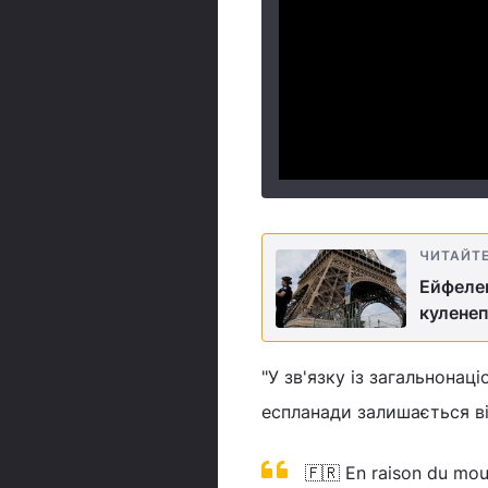
ЧИТАЙТ
Ейфелев
куленеп
"У зв'язку із загальнонац
еспланади залишається ві
🇫🇷 En raison du mou