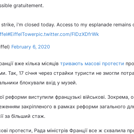
sible gratuitement.
l strike, i'm closed today. Access to my esplanade remains
ffel
#EiffelTower
pic.twitter.com/FIDzXDfrWk
ffel)
February 6, 2020
ранції вже кілька місяців
тривають масові протести
про
ми. Так, 17 січня через страйки туристи не змогли потр
альники блокували вхід у музей.
ої реформи виступили французькі військові. Зокрема, о
реженням закріпленого в рамках реформи загального для
ії за більший стаж.
ові протести, Рада міністрів Франції все ж схвалила пр