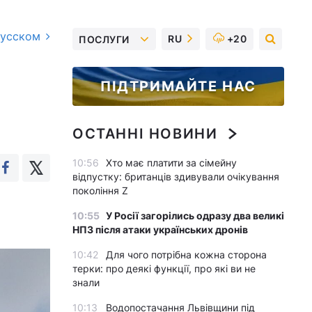
русском
RU
+20
ПОСЛУГИ
ПІДТРИМАЙТЕ НАС
ОСТАННІ НОВИНИ
10:56
Хто має платити за сімейну
відпустку: британців здивували очікування
покоління Z
10:55
У Росії загорілись одразу два великі
НПЗ після атаки українських дронів
10:42
Для чого потрібна кожна сторона
терки: про деякі функції, про які ви не
знали
10:13
Водопостачання Львівщини під