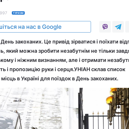
997
ТУРИЗМ
іться на нас в Google
 День закоханих. Це привід зірватися і поїхати ві
нь, який можна зробити незабутнім не тільки завд
ому і ніжним визнанням, але і отримати незабут
ть і пропозицію руки і серця.УНІАН склав список
ісць в Україні для поїздок в День закоханих.