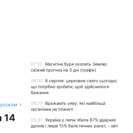
07:10
Магнітна буря охопить Землю:
свіжий прогноз на 3 дні (графік)
06:30
8 серпня: церковне свято сьогодні,
що потрібно зробити, щоб здійснилося
бажання
06:27
Вражають уяву: які найбільші
русском
організми на планеті
а 14
05:31
Україна у липні збила 87% ударних
дронів і лише 15% балістичних ракет, - звіт