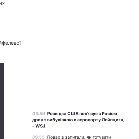
их
йфелевої
09:59
Розвідка США пов’язує з Росією
дрон з вибухівкою в аеропорту Лейпцига,
- WSJ
09:55
Поварів запитали, як готувати