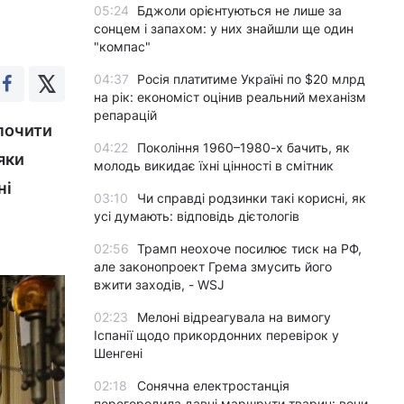
05:24
Бджоли орієнтуються не лише за
сонцем і запахом: у них знайшли ще один
"компас"
04:37
Росія платитиме Україні по $20 млрд
на рік: економіст оцінив реальний механізм
репарацій
дпочити
04:22
Покоління 1960–1980-х бачить, як
яки
молодь викидає їхні цінності в смітник
ні
03:10
Чи справді родзинки такі корисні, як
усі думають: відповідь дієтологів
02:56
Трамп неохоче посилює тиск на РФ,
але законопроект Грема змусить його
вжити заходів, - WSJ
02:23
Мелоні відреагувала на вимогу
Іспанії щодо прикордонних перевірок у
Шенгені
02:18
Сонячна електростанція
перегородила давні маршрути тварин: вони