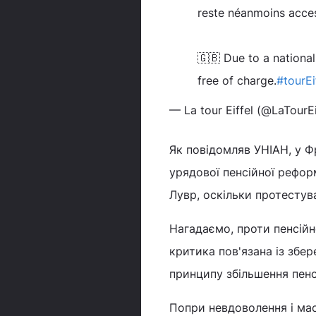
reste néanmoins acces
🇬🇧 Due to a nationa
free of charge.
#tourEi
— La tour Eiffel (@LaTourEi
Як повідомляв УНІАН, у Ф
урядової пенсійної рефор
Лувр, оскільки протестув
Нагадаємо, проти пенсійн
критика пов'язана із збе
принципу збільшення пенс
Попри невдоволення і мас