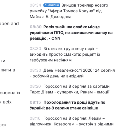
08:34
Вийшов трейлер нового
ОНОВЛЕНО
римейку "Афери Томаса Крауна" від
Майкла Б. Джордана
 open and
08:30
Росія знайшла слабке місце
української ППО, не залишаючи шансу на
реакцію, - CNN
08:30
Зі стиглих груш печу пиріг -
виходить просто смакота: рецепт із
гарбузовим насінням
ти
апити в
08:30
День Незалежності 2026: 24 серпня
- робочий день чи вихідний
08:20
Гороскоп на 8 серпня за картами
Таро: Дівам - суперечки, Ракам - емоції
сновна їх
 всіх
08:15
Похолодання та дощі йдуть по
Україні: де 8 серпня стане свіжіше
08:10
Гороскоп на 8 серпня: Левам –
відпочинок, Козерогам – зустріч з рідними
оект