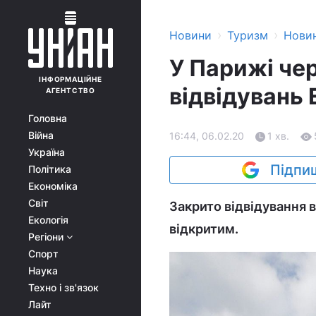
›
›
Новини
Туризм
Нови
У Парижі че
ІНФОРМАЦІЙНЕ
відвідувань
АГЕНТСТВО
Головна
Війна
16:44, 06.02.20
1 хв.
Україна
Підпиш
Політика
Економіка
Світ
Закрито відвідування 
Екологія
відкритим.
Регіони
Спорт
Наука
Техно і зв'язок
Лайт