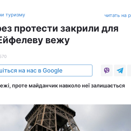
ни туризму
читать на 
рез протести закрили для
 Ейфелеву вежу
570
іться на нас в Google
вежі, проте майданчик навколо неї залишається