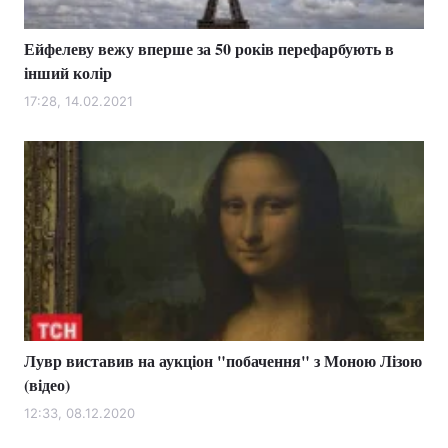
Ейфелеву вежу вперше за 50 років перефарбують в
інший колір
17:28, 14.02.2021
Лувр виставив на аукціон "побачення" з Моною Лізою
(відео)
12:33, 08.12.2020