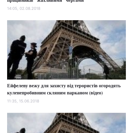
14:05, 02.08.2018
Ейфелеву вежу для захисту від терористів огородять
куленепробивним скляним парканом (відео)
11:35, 15.06.2018