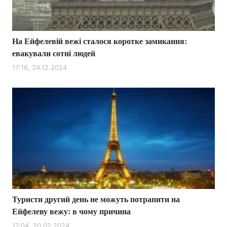
На Ейфелевій вежі сталося коротке замикання:
Головна
Війна
евакували сотні людей
Україна
Політика
17:16, 24.12.2024
Економіка
Світ
Спорт
Наука
Техно і зв'язок
Лайт
Зброя
Інциденти
Здоров'я
Туризм
Туристи другий день не можуть потрапити на
Цікавинки
Погода
Ейфелеву вежу: в чому причина
Екологія
Регіони
17:04, 20.02.2024