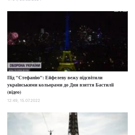
Лонгріди
Відео з Youtube
Статті
Інтерв'ю
Думки
Архів
Вакансії
Контакти
Під "Стефанію": Ейфелеву вежу підсвітили
Послуги
українськими кольорами до Дня взяття Бастилії
(відео)
12:49, 15.07.2022