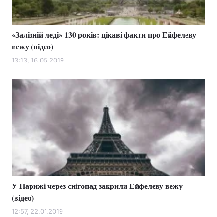
«Залізній леді» 130 років: цікаві факти про Ейфелеву
вежу (відео)
13:13, 16.05.2019
У Парижі через снігопад закрили Ейфелеву вежу
(відео)
12:57, 22.01.2019