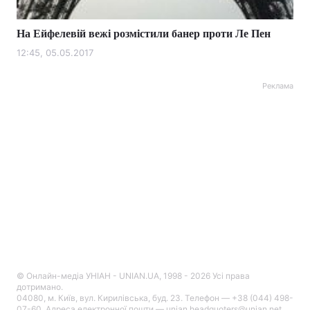
На Ейфелевій вежі розмістили банер проти Ле Пен
12:45, 05.05.2017
Реклама
© Онлайн-медіа УНІАН - UNIAN.UA, 1998 - 2026 Усі права
дотримано.
04080, м. Київ, вул. Кирилівська, буд. 23. Телефон — +38 (044) 498-
07-60. Адреса електронної пошти — unian.headquoters@unian.net.