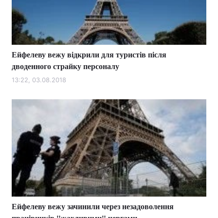
Ейфелеву вежу відкрили для туристів після
дводенного страйку персоналу
13:22, 03.08.2018
Ейфелеву вежу зачинили через незадоволення
працівників "жахливими" чергами