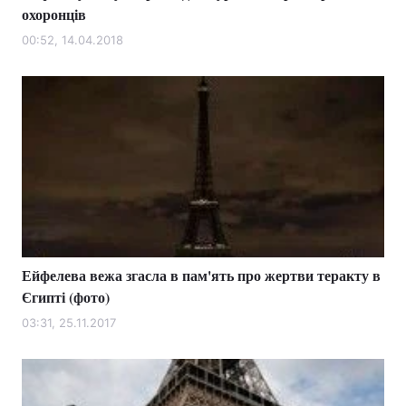
охоронців
00:52, 14.04.2018
Ейфелева вежа згасла в пам'ять про жертви теракту в
Єгипті (фото)
03:31, 25.11.2017