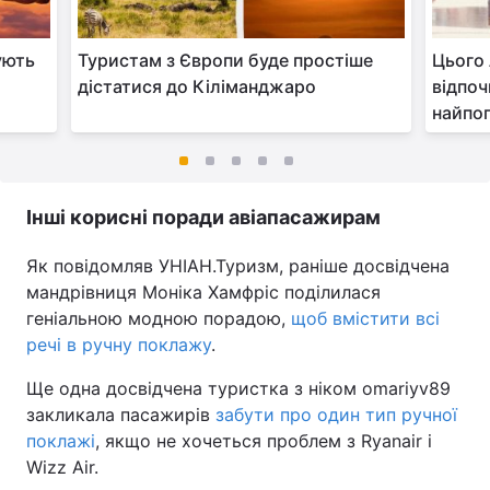
ують
Туристам з Європи буде простіше
Цього 
дістатися до Кіліманджаро
відпоч
найпоп
Інші корисні поради авіапасажирам
Як повідомляв УНІАН.Туризм, раніше досвідчена
мандрівниця Моніка Хамфріс поділилася
геніальною модною порадою,
щоб вмістити всі
речі в ручну поклажу
.
Ще одна досвідчена туристка з ніком omariyv89
закликала пасажирів
забути про один тип ручної
поклажі
, якщо не хочеться проблем з Ryanair і
Wizz Air.