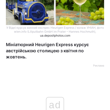
У Відні курсує винний експрес Heurigen Express / колаж УНІАН, фото
wien.info (Liliputbahn GmbH im Prater – Hannes Hochmuth),
ua.depositphotos.com
Мініатюрний Heurigen Express курсує
австрійською столицею з квітня по
жовтень.
Реклама
ad