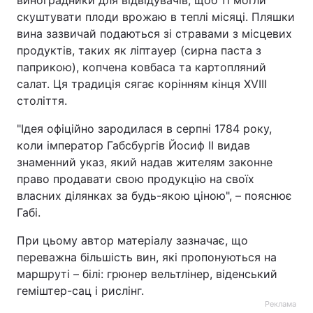
виноградники для відвідувачів, щоб ті могли
скуштувати плоди врожаю в теплі місяці. Пляшки
вина зазвичай подаються зі стравами з місцевих
продуктів, таких як ліптауер (сирна паста з
паприкою), копчена ковбаса та картопляний
салат. Ця традиція сягає корінням кінця XVIII
століття.
"Ідея офіційно зародилася в серпні 1784 року,
коли імператор Габсбургів Йосиф II видав
знаменний указ, який надав жителям законне
право продавати свою продукцію на своїх
власних ділянках за будь-якою ціною", – пояснює
Габі.
При цьому автор матеріалу зазначає, що
переважна більшість вин, які пропонуються на
маршруті – білі: грюнер вельтлінер, віденський
геміштер-сац і рислінг.
Реклама