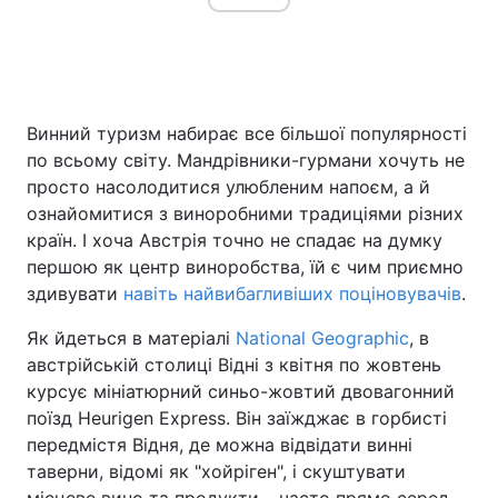
Головна
Війна
Винний туризм набирає все більшої популярності
Україна
Політика
по всьому світу. Мандрівники-гурмани хочуть не
просто насолодитися улюбленим напоєм, а й
Економіка
Світ
ознайомитися з виноробними традиціями різних
країн. І хоча Австрія точно не спадає на думку
Спорт
Наука
першою як центр виноробства, їй є чим приємно
Техно і зв'язок
Лайт
здивувати
навіть найвибагливіших поціновувачів
.
Як йдеться в матеріалі
National Geographic
, в
Зброя
Інциденти
австрійській столиці Відні з квітня по жовтень
Здоров'я
Туризм
курсує мініатюрний синьо-жовтий двовагонний
поїзд Heurigen Express. Він заїжджає в горбисті
Цікавинки
Погода
передмістя Відня, де можна відвідати винні
таверни, відомі як "хойріген", і скуштувати
Екологія
Регіони