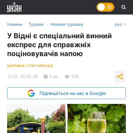
›
›
Новини
Туризм
Новини туризму
рус
У Відні є спеціальний винний
експрес для справжніх
поціновувачів напою
МАРИНА ГРИГОРЕНКО
12:25, 22.05.26
3 хв.
309
Підпишіться на нас в Google