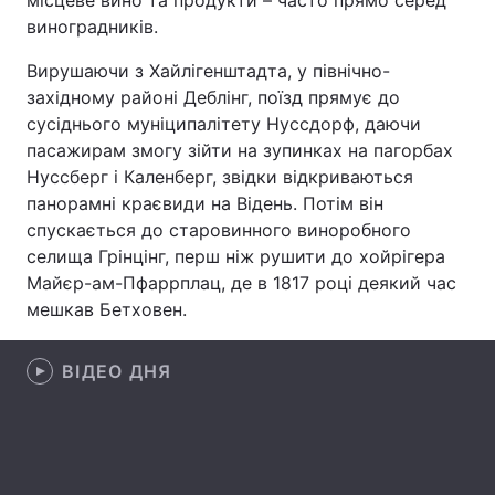
місцеве вино та продукти – часто прямо серед
виноградників.
Лонгріди
Вирушаючи з Хайлігенштадта, у північно-
західному районі Деблінг, поїзд прямує до
Відео з Youtube
Статті
сусіднього муніципалітету Нуссдорф, даючи
пасажирам змогу зійти на зупинках на пагорбах
Інтерв'ю
Думки
Нуссберг і Каленберг, звідки відкриваються
Архів
Вакансії
панорамні краєвиди на Відень. Потім він
спускається до старовинного виноробного
Контакти
селища Грінцінг, перш ніж рушити до хойрігера
Майєр-ам-Пфаррплац, де в 1817 році деякий час
Послуги
мешкав Бетховен.
ВІДЕО ДНЯ