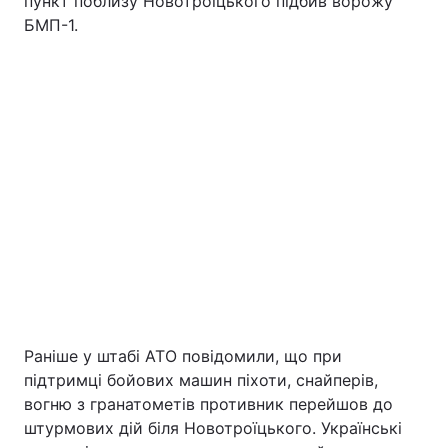
пункт поблизу Новотроїцького підбив ворожу
БМП-1.
Раніше у штабі АТО повідомили, що при
підтримці бойових машин піхоти, снайперів,
вогню з гранатометів противник перейшов до
штурмових дій біля Новотроїцького. Українські