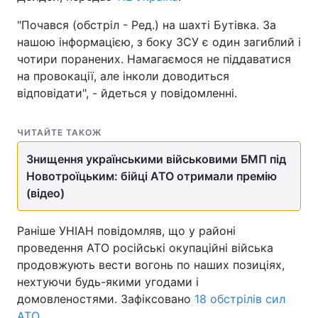
"Почався (обстріл - Ред.) на шахті Бутівка. За
нашою інформацією, з боку ЗСУ є один загиблий і
чотири поранених. Намагаємося не піддаватися
Головна
Війна
на провокації, але інколи доводиться
відповідати", - йдеться у повідомленні.
Україна
Політика
Економіка
Світ
ЧИТАЙТЕ ТАКОЖ
Спорт
Наука
Знищення українськими військовими БМП під
Новотроїцьким: бійці АТО отримали премію
Техно і зв'язок
Лайт
(відео)
Зброя
Інциденти
Раніше УНІАН повідомляв, що у районі
проведення АТО російські окупаційні війська
Здоров'я
Туризм
продовжують вести вогонь по наших позиціях,
Цікавинки
Погода
нехтуючи будь-якими угодами і
домовленостями. Зафіксовано
18 обстрілів сил
Екологія
Регіони
АТО
.