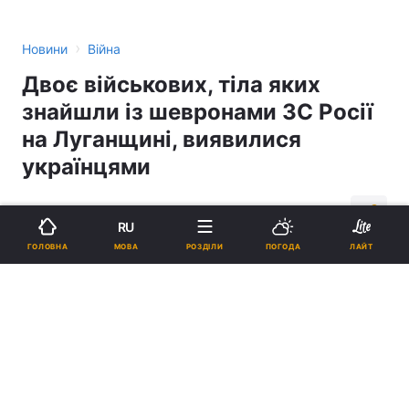
›
Новини
Війна
Двоє військових, тіла яких
знайшли із шевронами ЗС Росії
на Луганщині, виявилися
українцями
22:01, 11.06.16
1 хв.
7209
RU
МОВА
ГОЛОВНА
РОЗДІЛИ
ПОГОДА
ЛАЙТ
Підпишіться на нас в Google