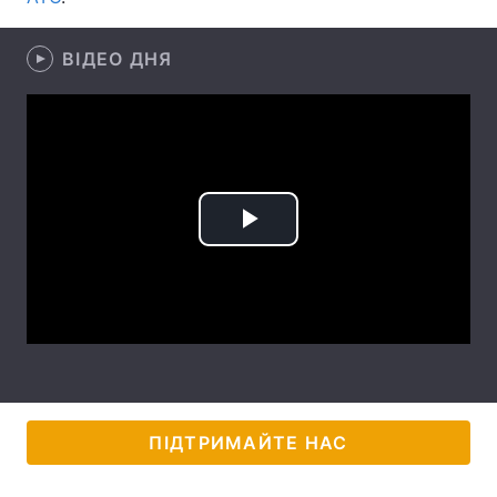
Лонгріди
ВІДЕО ДНЯ
Відео з Youtube
Статті
Інтерв'ю
Думки
Архів
Вакансії
Play
Контакти
Video
Послуги
ПІДТРИМАЙТЕ НАС