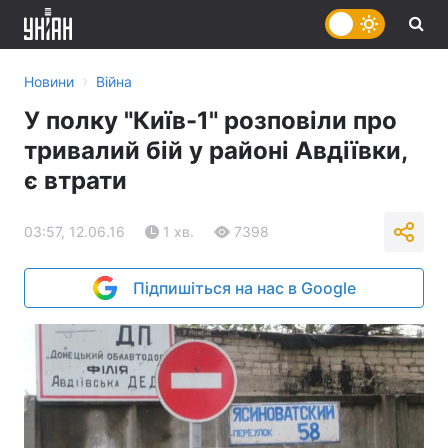
›
Новини
Війна
У полку "Київ-1" розповіли про
тривалий бій у районі Авдіївки,
є втрати
03:57, 12.06.16
1 хв.
7398
Підпишіться на нас в Google