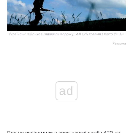
Українські військові знищили ворожу БМП 25 травня / Фото УНІАН
Реклама
ad
Про це повідомили у прес-центрі штабу АТО на