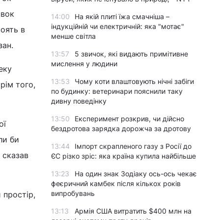
овок
14:00
На якій плиті їжа смачніша –
індукційній чи електричній: яка "мотає"
тоять в
менше світла
зан.
13:57
5 звичок, які видають примітивне
мислення у людини
еку
13:53
Чому коти влаштовують нічні забіги
крім того,
по будинку: ветеринари пояснили таку
дивну поведінку
13:50
Експеримент розкрив, чи дійсно
ої
бездротова зарядка дорожча за дротову
ли би
13:44
Імпорт скрапленого газу з Росії до
 сказав
ЄС різко зріс: яка країна купила найбільше
13:23
На один знак Зодіаку ось-ось чекає
феєричний камбек після кількох років
випробувань
 простір,
13:13
Армія США витратить $400 млн на