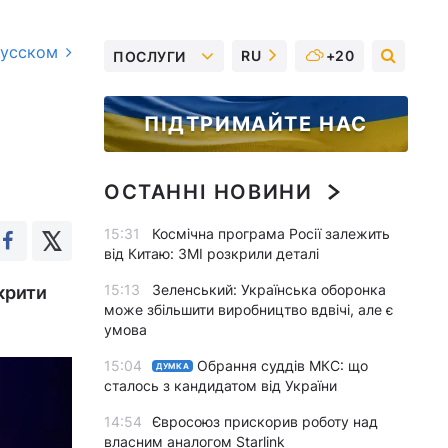
русском
RU
+20
ПОСЛУГИ
ПІДТРИМАЙТЕ НАС
ОСТАННІ НОВИНИ
15:31
Космічна програма Росії залежить
від Китаю: ЗМІ розкрили деталі
15:13
Зеленський: Українська оборонка
дкрити
може збільшити виробництво вдвічі, але є
умова
15:04
Обрання суддів МКС: що
ДУМКА
сталось з кандидатом від України
14:54
Євросоюз прискорив роботу над
власним аналогом Starlink