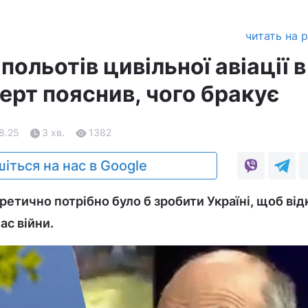
читать на 
польотів цивільної авіації в
перт пояснив, чого бракує
8.25
3 хв.
1382
іться на нас в Google
ретично потрібно було б зробити Україні, щоб ві
ас війни.