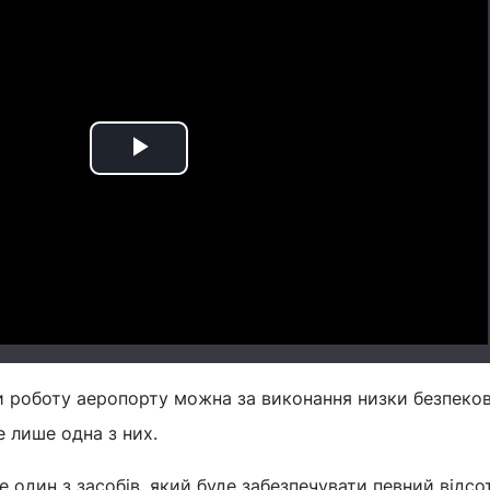
Play
Video
ти роботу аеропорту можна за виконання низки безпеко
е лише одна з них.
е один з засобів, який буде забезпечувати певний відсо