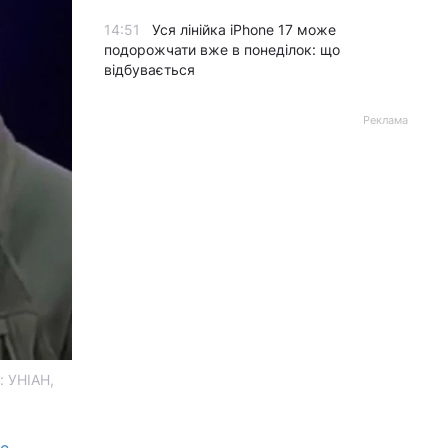
14:51
Уся лінійка iPhone 17 може
подорожчати вже в понеділок: що
відбувається
Реклама
: УНІАН,