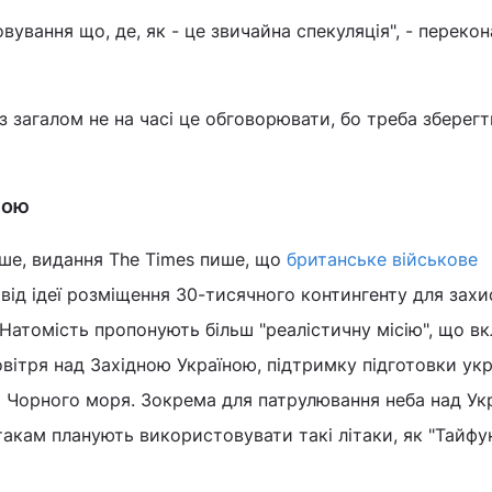
вування що, де, як - це звичайна спекуляція", - переко
з загалом не на часі це обговорювати, бо треба зберегт
ною
іше, видання The Times пише, що
британське військове
від ідеї розміщення 30-тисячного контингенту для захи
. Натомість пропонують більш "реалістичну місію", що в
овітря над Західною Україною, підтримку підготовки ук
я Чорного моря. Зокрема для патрулювання неба над Укр
такам планують використовувати такі літаки, як "Тайфу