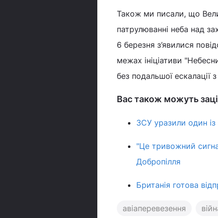
Також ми писали, що Вели
патрулюванні неба над з
6 березня з’явилися пові
межах ініціативи "Небесн
без подальшої ескалації з
Вас також можуть заці
ЗСУ уразили один із
"Це тривожний сигна
Добропілля
Британія готова відп
авіаперевезення
війн