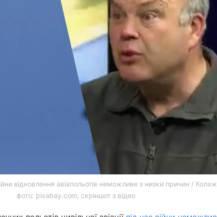
ійни відновлення авіапольотів неможливе з низки причин / Колаж
фото: pixabay.com, скріншот з відео