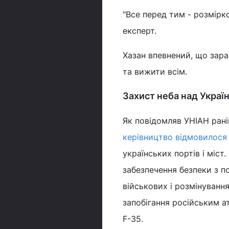
"Все перед тим - розмірко
експерт.
Хазан впевнений, що зара
та вижити всім.
Захист неба над Украї
Як повідомляв УНІАН ран
керівництво відмовилося
українських портів і міст
забезпечення безпеки з п
військових і розмінуванн
запобігання російським а
F-35.