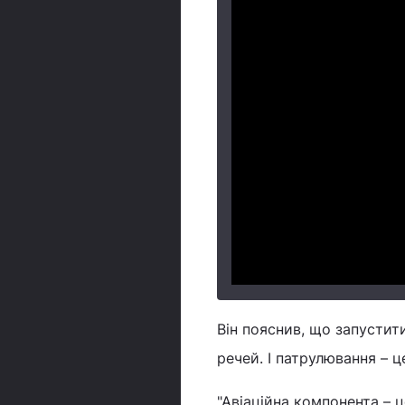
Він пояснив, що запусти
речей. І патрулювання – ц
"Авіаційна компонента – ц