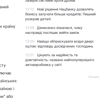
лазерні системи проти дронів
наний
13:12
Нові рішення Нацбанку дозволять
бізнесу залучати більше кредитів: Пишний
розкрив деталі
и країну
13:06
Денисенко зізналася, чому
насправді поспішає вийти заміж
13:00
Навіщо обприскувати вхідні двері
оцтом: відповідь досвідчених господинь
12:51
Цінують за надійність та
довговічність: названо найпопулярнішого
автовиробника у світі
сту
ключає
Реклама
раїнських
аїною і
ни" або