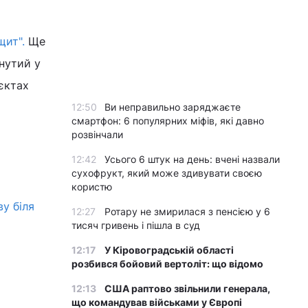
щит".
Ще
нутий у
єктах
12:50
Ви неправильно заряджаєте
смартфон: 6 популярних міфів, які давно
розвінчали
12:42
Усього 6 штук на день: вчені назвали
сухофрукт, який може здивувати своєю
користю
у біля
12:27
Ротару не змирилася з пенсією у 6
тисяч гривень і пішла в суд
12:17
У Кіровоградській області
розбився бойовий вертоліт: що відомо
12:13
США раптово звільнили генерала,
що командував військами у Європі