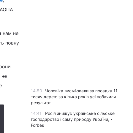
ве
,
 "АОПА
и нам не
ть повну
орони
 не
е
14:50
Чоловіка висміювали за посадку 11
тисяч дерев: за кілька років усі побачили
результат
14:41
Росія знищує українське сільське
господарство і саму природу України, -
Forbes