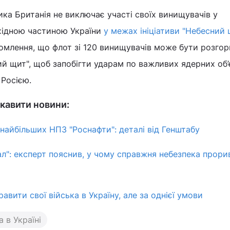
ка Британія не виключає участі своїх винищувачів у
ахідною частиною України
у межах ініціативи "Небесний 
домлення, що флот зі 120 винищувачів може бути розгор
ий щит", щоб запобігти ударам по важливих ядерних об’
 Росією.
кавити новини:
 найбільших НПЗ "Роснафти": деталі від Генштабу
л": експерт пояснив, у чому справжня небезпека прорив
равити свої війська в Україну, але за однієї умови
а в Україні