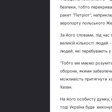
безпеки, тобто перекрив
ракет "Петріот", наприкла
аеропорту польського Жеш
За його словами, під час
великій кількості людей - 
людей, які перебувають у 
"Тобто ми маємо розуміти
оборони, якими забезпечит
можливість притягнути хоч
Хазан.
На його особисту думку, 
тоді Україна буде викону