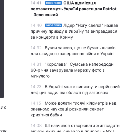
14:41
США щомісяця
ОНОВЛЕНО
постачатимуть Україні ракети для Patriot,
- Зеленський
14:40
Лідер "Ногу свело!" назвав
ОНОВЛЕНО
причину приїзду в Україну та виправдався
за концерти в Криму
14:32
Вучич заявив, що не бучить шляхів
для швидкого завершення війни в Україні
14:31
"Королева": Сумська напередодні
60-річчя зачарувала мережу фото з
минулого
14:23
В Україні може виникнути серйозний
дефіцит води: які області під загрозою
14:15
Може долати тисячі кілометрів над
вих
океаном: науковці розкрили секрет
крихітної бабки
14:08
ШІ навчився створювати життєздатні
ток
віруси, яких не існувало в природі, - NYT