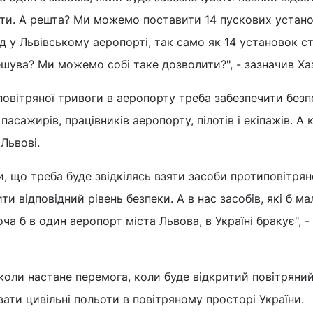
ати. А решта? Ми можемо поставити 14 пускових устан
д у Львівському аеропорті, так само як 14 установок с
ува? Ми можемо собі таке дозволити?", - зазначив Ха
 повітряної тривоги в аеропорту треба забезпечити безп
пасажирів, працівників аеропорту, пілотів і екіпажів. А 
Львові.
, що треба буде звідкілясь взяти засоби протиповітрян
и відповідний рівень безпеки. А в нас засобів, які б ма
а б в один аеропорт міста Львова, в Україні бракує", -
коли настане перемога, коли буде відкритий повітряний
вати цивільні польоти в повітряному просторі України.