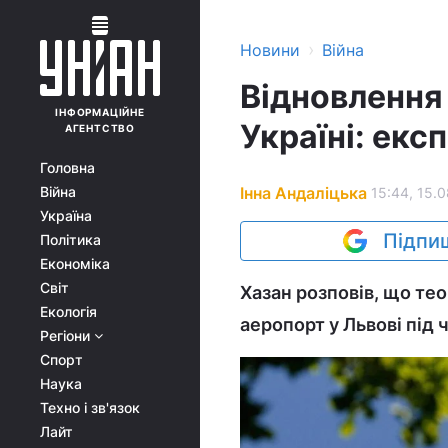
›
Новини
Війна
Відновлення 
ІНФОРМАЦІЙНЕ
Україні: екс
АГЕНТСТВО
Головна
Інна Андаліцька
Війна
15:44, 15.0
Україна
Підпиш
Політика
Економіка
Світ
Хазан розповів, що тео
Екологія
аеропорт у Львові під ч
Регіони
Спорт
Наука
Техно і зв'язок
Лайт