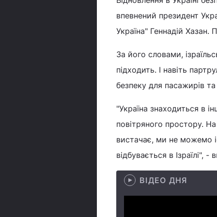
Відновлення в Україні без
впевнений президент Украї
Україна" Геннадій Хазан. П
За його словами, ізраїль
підходить. І навіть партр
безпеку для пасажирів та
"Україна знаходиться в ін
повітряного простору. Н
вистачає, ми не можемо іс
відбувається в Ізраїлі", -
ВІДЕО ДНЯ