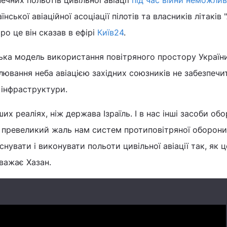
печних польотів цивільної авіації
під час війни неможли
нської авіаційної асоціації пілотів та власників літаків
ро це він сказав в ефірі
Київ24
.
ська модель використання повітряного простору Україн
улювання неба авіацією західних союзників не забезпечи
 інфраструктури.
ших реаліях, ніж держава Ізраїль. І в нас інші засоби об
а превеликий жаль нам систем протиповітряної оборони
нувати і виконувати польоти цивільної авіації так, як ц
 вважає Хазан.