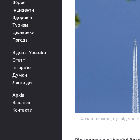
Зброя
Інциденти
Здоров'я
Туризм
Цікавинки
Погода
Відео з Youtube
Статті
Інтерв'ю
Думки
Лонгріди
Архів
Вакансії
Контакти
Хазан вважає, що під час в