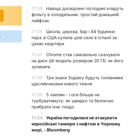
11:59
Навіщо досвідчені господині кладуть
фольгу в холодильник: простий домашній
лайфхак
11:55
Школа, церква, бар і 44 будинки:
s
пара зі США купила ціле село в Іспанії за
ціною квартири
11:41
Chrome став самовільно скачувати
на диск ШІ-модель розміром 20 ГБ: як його
зупинити
11:36
Три знаки Зодіаку будуть головними
щасливчиками нового тижня
11:30
5 хвилин - і оси більше не
турбуватимуть: як швидко та безпечно
прибрати їхнє гніздо
11:24
Україна погодилася не атакувати
неросійські танкери з нафтою в Чорному
морі, - Bloomberg